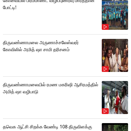
கோவையில் பிரம்மாண்ட விழிப்புணர்வு மாரத்தான்
போட்டி!
திருவண்ணாமலை அருணாச்சலேஸ்வரர்
கோவிலில் அமித் ஷா சாமி தரிசனம்
திருவண்ணாமலையில் ரமண மகரிஷி ஆசிரமத்தில்
அமித் ஷா வழிபாடு
தவெக ஆட்சி சிறக்க வேண்டி 108 திருவிளக்கு