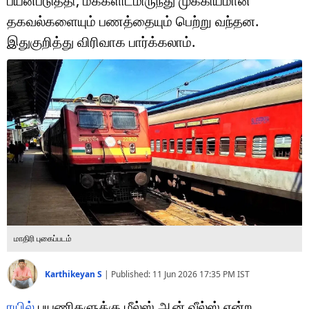
பயன்படுத்தி, மக்களிடமிருந்து முக்கியமான
டெக்னாலஜி
தகவல்களையும் பணத்தையும் பெற்று வந்தன.
ஆன்மீகம்
இதுகுறித்து விரிவாக பார்க்கலாம்.
வைரல்
ஹெஃல்த்
ஷார்ட் வீடியோஸ்
வலை கதைகள்
போட்டோ கேலரி
மாதிரி புகைப்படம்
Karthikeyan S
|
Published:
11 Jun 2026 17:35 PM
IST
ரயில்
பயணிகளுக்கு மீல்ஸ் ஆன் வீல்ஸ் என்ற