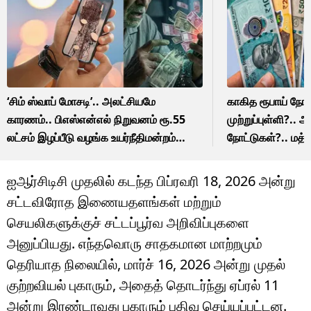
‘சிம் ஸ்வாப் மோசடி’.. அலட்சியமே
காகித ரூபாய் நோட
காரணம்.. பிஎஸ்என்எல் நிறுவனம் ரூ.55
முற்றுப்புள்ளி?.. 
லட்சம் இழப்பீடு வழங்க உயர்நீதிமன்றம்
நோட்டுகள்?.. மத்
உத்தரவு!!
விளக்கம்!!
ஐஆர்சிடிசி முதலில் கடந்த பிப்ரவரி 18, 2026 அன்று
சட்டவிரோத இணையதளங்கள் மற்றும்
செயலிகளுக்குச் சட்டப்பூர்வ அறிவிப்புகளை
அனுப்பியது. எந்தவொரு சாதகமான மாற்றமும்
தெரியாத நிலையில், மார்ச் 16, 2026 அன்று முதல்
குற்றவியல் புகாரும், அதைத் தொடர்ந்து ஏப்ரல் 11
அன்று இரண்டாவது புகாரும் பதிவு செய்யப்பட்டன.