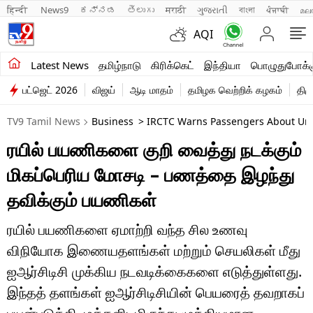
हिन्दी 
News9
ಕನ್ನಡ
తెలుగు
मराठी
ગુજરાતી
বাংলা
ਪੰਜਾਬੀ
മല
AQI
சமீபத்திய செய்திகள்
Latest News
தமிழ்நாடு
கிரிக்கெட்
இந்தியா
பொழுதுபோக்க
பட்ஜெட் 2026
விஜய்
ஆடி மாதம்
தமிழக வெற்றிக் கழகம்
திம
தமிழ்நாடு
TV9 Tamil News
Business
> IRCTC Warns Passengers About Unau
இந்தியா
ரயில் பயணிகளை குறி வைத்து நடக்கும்
உலகம்
மிகப்பெரிய மோசடி – பணத்தை இழந்து
விளையாட்டு
தவிக்கும் பயணிகள்
பொழுதுபோக்கு
ரயில் பயணிகளை ஏமாற்றி வந்த சில உணவு
விநியோக இணையதளங்கள் மற்றும் செயலிகள் மீது
லைஃப்ஸ்டைல்
ஐஆர்சிடிசி முக்கிய நடவடிக்கைகளை எடுத்துள்ளது.
வணிகம்
இந்தத் தளங்கள் ஐஆர்சிடிசியின் பெயரைத் தவறாகப்