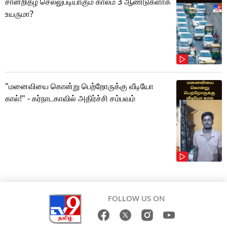
சான்றிதழ் செல்லுபடியாகும் காலம் 3 ஆண்டுகளாக
உயருமா?
"மனைவியை கொன்று பெற்றோருக்கு வீடியோ
கால்!" - கர்நாடகாவில் அதிர்ச்சி சம்பவம்
FOLLOW US ON