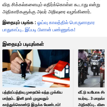
வித சிக்கல்களையும் எதிர்க்கொள்ள கூடாது என்று
அதிகாரிகளுக்கு அவர் அறிவுரை வழங்கினார்.
இதையும் படிங்க :
ஓய்வு காலத்தில் பொருளாதார
பாதுகாப்பு.. இப்படி பிளான் பண்ணுங்க!
இதையும் படியுங்கள்
பத்திரப்பத்திவு முறையில் வந்த முக்கிய
வீட்டு உபயோக சில
மாற்றம்.. இனி நாள் முழுவதும்
உயர்வு.. 3 மாதங்
காத்துக்கொண்டு இருக்க வேண்டாம்!
அதிகரிப்பு.. விலை