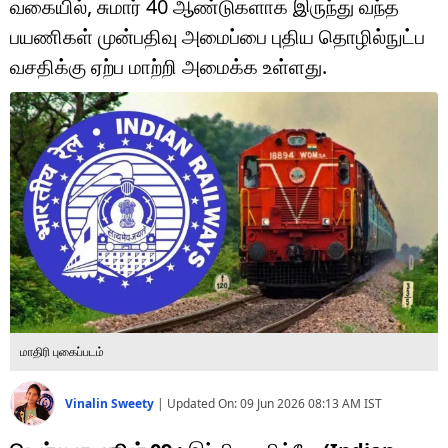
வகையில், சுமார் 40 ஆண்டுகளாக இருந்து வந்த
டெக்னாலஜி
பயணிகள் முன்பதிவு அமைப்பை புதிய தொழில்நுட்ப
ஆன்மீகம்
வசதிக்கு ஏற்ப மாற்றி அமைக்க உள்ளது.
வைரல்
ஹெஃல்த்
ஷார்ட் வீடியோஸ்
வலை கதைகள்
போட்டோ கேலரி
மாதிரி புகைப்படம்
Vinalin Sweety
|
Updated On:
09 Jun 2026 08:13 AM
IST