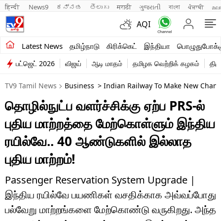
हिन्दी 
News9
ಕನ್ನಡ
తెలుగు
मराठी
ગુજરાતી
বাংলা
ਪੰਜਾਬੀ
മല
AQI
சமீபத்திய செய்திகள்
Latest News
தமிழ்நாடு
கிரிக்கெட்
இந்தியா
பொழுதுபோக்க
பட்ஜெட் 2026
விஜய்
ஆடி மாதம்
தமிழக வெற்றிக் கழகம்
திம
தமிழ்நாடு
TV9 Tamil News
Business
> Indian Railway To Make New Chang
இந்தியா
தொழில்நுட்ப வளர்ச்சிக்கு ஏற்ப PRS-ல்
உலகம்
புதிய மாற்றத்தை மேற்கொள்ளும் இந்திய
விளையாட்டு
ரயில்வே.. 40 ஆண்டுகளில் இல்லாத
புதிய மாற்றம்!
பொழுதுபோக்கு
லைஃப்ஸ்டைல்
Passenger Reservation System Upgrade |
இந்திய ரயில்வே பயணிகள் வசதிக்காக அவ்வப்போது
வணிகம்
பல்வேறு மாற்றங்களை மேற்கொண்டு வருகிறது. அந்த