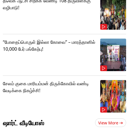
தவெக ஆட்சி சிறக்க வேண்டி 108 திருவிளக்கு
வழிபாடு!
“போதைப்பொருள் இல்லா கோவை” – மாரத்தானில்
10,000 பேர் பங்கேற்பு!
சேலம் குகை மாரியம்மன் திருக்கோவில் வண்டி
வேடிக்கை நிகழ்ச்சி!
ஷார்ட் வீடியோஸ்
View More