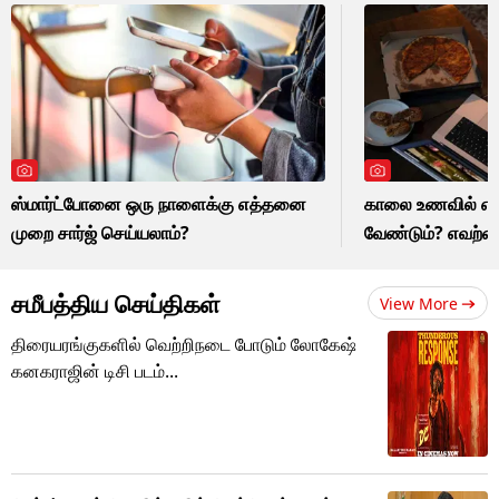
ஸ்மார்ட்போனை ஒரு நாளைக்கு எத்தனை
காலை உணவில் எவற
முறை சார்ஜ் செய்யலாம்?
வேண்டும்? எவற்றை
சமீபத்திய செய்திகள்
View More
திரையரங்குகளில் வெற்றிநடை போடும் லோகேஷ்
கனகராஜின் டிசி படம்...