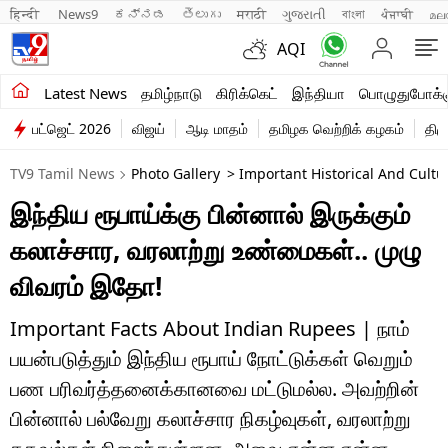
हिन्दी 
News9
ಕನ್ನಡ
తెలుగు
मराठी
ગુજરાતી
বাংলা
ਪੰਜਾਬੀ
മല
AQI
சமீபத்திய செய்திகள்
Latest News
தமிழ்நாடு
கிரிக்கெட்
இந்தியா
பொழுதுபோக்க
பட்ஜெட் 2026
விஜய்
ஆடி மாதம்
தமிழக வெற்றிக் கழகம்
திம
தமிழ்நாடு
TV9 Tamil News
Photo Gallery
> Important Historical And Cultu
இந்தியா
இந்திய ரூபாய்க்கு பின்னால் இருக்கும்
உலகம்
கலாச்சார, வரலாற்று உண்மைகள்.. முழு
விளையாட்டு
விவரம் இதோ!
பொழுதுபோக்கு
Important Facts About Indian Rupees | நாம்
பயன்படுத்தும் இந்திய ரூபாய் நோட்டுக்கள் வெறும்
லைஃப்ஸ்டைல்
பண பரிவர்த்தனைக்கானவை மட்டுமல்ல. அவற்றின்
வணிகம்
பின்னால் பல்வேறு கலாச்சார நிகழ்வுகள், வரலாற்று