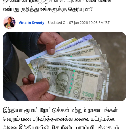
தகவல்கள் நிறைந்துள்ளன. அவை என்ன என்ன
டெக்னாலஜி
என்பது குறித்து உங்களுக்கு தெரியுமா?
ஆன்மீகம்
Vinalin Sweety
|
Updated On:
07 Jun 2026 19:08 PM
IST
வைரல்
ஹெஃல்த்
ஷார்ட் வீடியோஸ்
வலை கதைகள்
போட்டோ கேலரி
இந்தியா ரூபாய் நோட்டுக்கள் மற்றும் நாணயங்கள்
வெறும் பண பரிவர்த்தனைக்கானவை மட்டுமல்ல.
அவை இந்தியாவின் மிக நீண்ட பாரம்பரியத்தையும்,