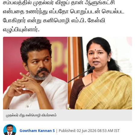
சம்பவத்தில் முதல்வர் விஜய் தான் ஆளுங்கட்சி
டெக்னாலஜி
என்பதை உணர்ந்து எப்பதோ பொறுப்படன் செயல்பட
ஆன்மீகம்
போகிறார் என்று கனிமொழி எம்.பி. கேள்வி
எழுப்பியுள்ளார்.
வைரல்
ஹெஃல்த்
ஷார்ட் வீடியோஸ்
வலை கதைகள்
போட்டோ கேலரி
முதல்வர் மீது கன்மொழி விமர்சனம்
Gowtham Kannan S
|
Published:
02 Jun 2026 08:53 AM
IST