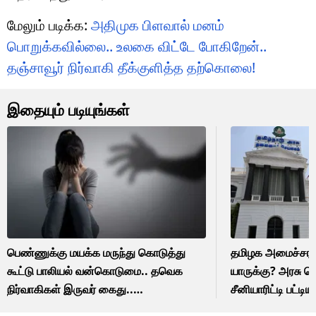
மேலும் படிக்க:
அதிமுக பிளவால் மனம்
பொறுக்கவில்லை.. உலகை விட்டே போகிறேன்..
தஞ்சாவூர் நிர்வாகி தீக்குளித்த தற்கொலை!
இதையும் படியுங்கள்
பெண்ணுக்கு மயக்க மருந்து கொடுத்து
தமிழக அமைச்சரவ
கூட்டு பாலியல் வன்கொடுமை.. தவெக
யாருக்கு? அரசு 
நிர்வாகிகள் இருவர் கைது..
சீனியாரிட்டி பட்டியல
தூத்துக்குடியில் பரபரப்பு சம்பவம்!