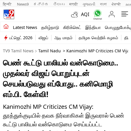
हिन्दी 
News9
ಕನ್ನಡ
తెలుగు
मराठी
ગુજરાતી
বাংলা
ਪੰਜਾਬੀ
മല
AQI
சமீபத்திய செய்திகள்
Latest News
தமிழ்நாடு
கிரிக்கெட்
இந்தியா
பொழுதுபோக்க
பட்ஜெட் 2026
விஜய்
ஆடி மாதம்
தமிழக வெற்றிக் கழகம்
திம
தமிழ்நாடு
TV9 Tamil News
Tamil Nadu
> Kanimozhi MP Criticizes CM Vija
இந்தியா
பெண் கூட்டு பாலியல் வன்கொடுமை..
உலகம்
முதல்வர் விஜய் பொறுப்புடன்
விளையாட்டு
செயல்படுவது எப்போது.. கனிமொழி
எம்.பி. கேள்வி!
பொழுதுபோக்கு
லைஃப்ஸ்டைல்
Kanimozhi MP Criticizes CM Vijay:
தூத்துக்குடியில் தவக நிர்வாகிகள் இருவரால் பெண்
வணிகம்
கூட்டு பாலியல் வன்கொடுமை செய்யப்பட்ட