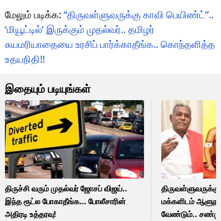
மேலும் படிக்க:
“திருவள்ளுவருக்கு காவி பெயிண்ட்”..
‘மியூட்டில்’ இருக்கும் முதல்வர்.. தமிழர்
சுயமரியாதையை உரசிப் பார்க்காதீங்க.. கொந்தளித்த
உதயநிதி!!
இதையும் படியுங்கள்
திருச்சி வரும் முதல்வர் ஜோசப் விஜய்..
திருவள்ளுவருக்க
இந்த ரூட்ல போகாதீங்க… போலீசாரின்
மக்களிடம் ஆளுநர்
அதிரடி உத்தரவு!
வேண்டும்.. சண்முக