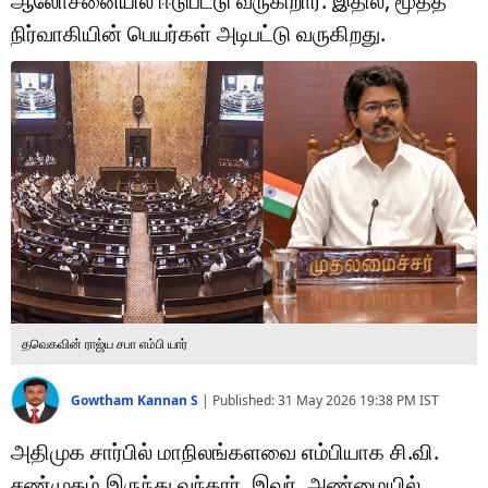
ஆலோசனையில் ஈடுபட்டு வருகிறார். இதில், மூத்த
டெக்னாலஜி
நிர்வாகியின் பெயர்கள் அடிபட்டு வருகிறது.
ஆன்மீகம்
வைரல்
ஹெஃல்த்
ஷார்ட் வீடியோஸ்
வலை கதைகள்
போட்டோ கேலரி
தவெகவின் ராஜ்ய சபா எம்பி யார்
Gowtham Kannan S
|
Published:
31 May 2026 19:38 PM
IST
அதிமுக சார்பில் மாநிலங்களவை எம்பியாக சி.வி.
சண்முகம் இருந்து வந்தார். இவர், அண்மையில்