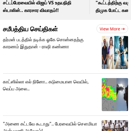
சட்டப்பேரவையில் விஜய் VS உதயநிதி
"கூட்டத்திற்கு வர
ஸ்டாலின்.. காரசார விவாதம்!!
திமுக போட்ட கண்
சமீபத்திய செய்திகள்
View More
தர்மன் படத்தில் நடிக்க ஓகே சொன்னதற்கு
காரணம் இதுதான் - ராஷி கண்ணா
காட்ஸில்லா எல் நினோ.. கடுமையான வெயில்,
வெப்ப அலை..
"அணை கட்டவே கூடாது".. பேரவையில் சௌமியா
அன்புமணி ஆவேசம்!