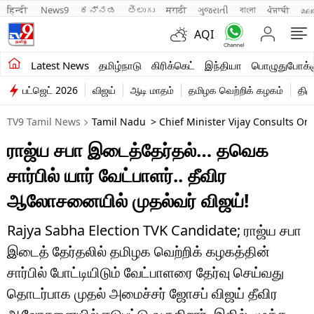
हिन्दी 
News9
ಕನ್ನಡ
తెలుగు
मराठी
ગુજરાતી
বাংলা
ਪੰਜਾਬੀ
മല
AQI
சமீபத்திய செய்திகள்
Latest News
தமிழ்நாடு
கிரிக்கெட்
இந்தியா
பொழுதுபோக்க
பட்ஜெட் 2026
விஜய்
ஆடி மாதம்
தமிழக வெற்றிக் கழகம்
திம
தமிழ்நாடு
TV9 Tamil News
Tamil Nadu
> Chief Minister Vijay Consults On
இந்தியா
ராஜ்ய சபா இடைத்தேர்தல்… தவெக
உலகம்
சார்பில் யார் வேட்பாளர்.. தீவிர
விளையாட்டு
ஆலோசனையில் முதல்வர் விஜய்!
பொழுதுபோக்கு
Rajya Sabha Election TVK Candidate; ராஜ்ய சபா
இடைத் தேர்தலில் தமிழக வெற்றிக் கழகத்தின்
லைஃப்ஸ்டைல்
சார்பில் போட்டியிடும் வேட்பாளரை தேர்வு செய்வது
வணிகம்
தொடர்பாக முதல் அமைச்சர் ஜோசப் விஜய் தீவிர