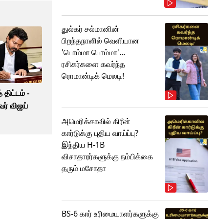
துல்கர் சல்மானின்
பிறந்தநாளில் வெளியான
'பொம்மா பொம்மா'...
ரசிகர்களை கவர்ந்த
ரொமான்டிக் மெலடி!
திட்டம் -
வர் விஜய்
அமெரிக்காவில் கிரீன்
கார்டுக்கு புதிய வாய்ப்பு?
இந்திய H-1B
விசாதாரர்களுக்கு நம்பிக்கை
தரும் மசோதா
BS-6 கார் உரிமையாளர்களுக்கு