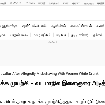
ews9
ಕನ್ನಡ
తెలుగు
मराठी
ગુજરાતી
বাংলা
ਪੰਜਾਬੀ
മലയാളം
मनी9
லைஃப்ஸ்டைல்
ஆன்மீகம்
ுதுபோக்கு
ஷார்ட் வீடியோஸ்
ஆன்மீகம்
லைஃப்ஸ்டைல்
வணி
வணிகம்
வைரல்
ிமுக
பிரதமர் மோடி
மழை அப்டேட்
வீடியோ
ஓடிடி கார்னர்
தங்கம்
டெக்னாலஜி
ஹெஃல்த்
ruvallur After Allegedly Misbehaving With Women While Drunk
க்க முயற்சி – வட மாநில இளைஞரை அடித
களிடம் தவறாக நடக்க முயற்சித்ததாக கூறப்படும் நிலை