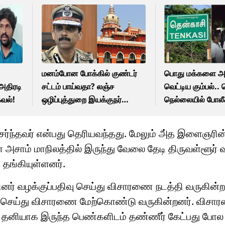
மனம்போன போக்கில் குண்டர்
பொது மக்களை அ
அதிரடி
சட்டம் பாய்வதா? லஞ்ச
வெட்டிய கும்பல்..
கவல்!
ஒழிப்புத்துறை இயக்குநர்
நெல்லையில் போலீச
அருண் ஐபிஎஸுக்கு
வேட்டை.. சுட்டு பி
உயர்நீதிமன்றம் கடும் கண்டனம்!
்ந்தவர் என்பது தெரியவந்தது. மேலும் அ்த இளைஞரின்
அசாம் மாநிலத்தில் இருந்து வேலை தேடி திருவள்ளூர் வ
தங்கியுள்ளனர்.
னர் வழக்குப்பதிவு செய்து விசாரணை நடத்தி வருகின்ற
வு செய்து விசாரணை மேற்கொண்டு வருகின்றனர். விசா
ம் தனியாக இருந்த பெண்களிடம் தண்ணீர் கேட்பது போ