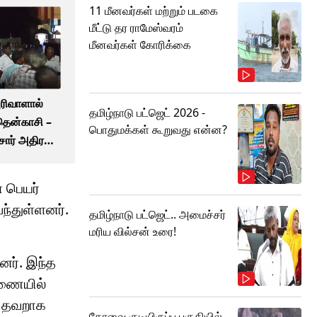
11 மீனவர்கள் மற்றும் படகை
மீட்டு தர ராமேஸ்வரம்
மீனவர்கள் கோரிக்கை
ரிவாளால்
தமிழ்நாடு பட்ஜெட் 2026 -
 தென்காசி –
பொதுமக்கள் கூறுவது என்ன?
ார் அதிரடி
டிக்க உத்தரவு?
 பெயர்
ந்துள்ளனர்.
தமிழ்நாடு பட்ஜெட்.. அமைச்சர்
மரிய வில்சன் உரை!
னர். இந்த
ரணையில்
ல தவறாக
கோவை குடியிருப்பு பகுதியில்