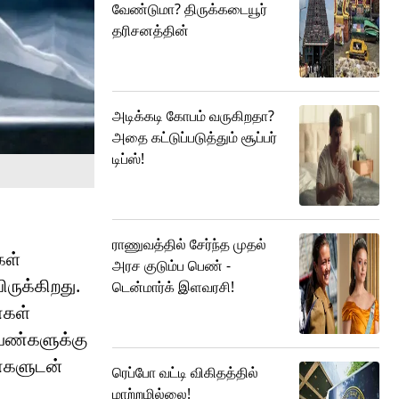
வேண்டுமா? திருக்கடையூர்
தரிசனத்தின்
அடிக்கடி கோபம் வருகிறதா?
அதை கட்டுப்படுத்தும் சூப்பர்
டிப்ஸ்!
ராணுவத்தில் சேர்ந்த முதல்
கள்
அரச குடும்ப பெண் -
ருக்கிறது.
டென்மார்க் இளவரசி!
்கள்
பெண்களுக்கு
ண்களுடன்
ரெப்போ வட்டி விகிதத்தில்
மாற்றமில்லை!