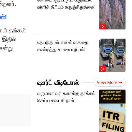
்றனர்.
சுற்றித் திரியும் கருஞ்சிறுத்தை!
ன்!
கள் தங்கள்
 இதில்
உதயநிதி ஸ்டாலின் கைதை
ென்று
கண்டித்து சாலை மறியல்!
ஷார்ட் வீடியோஸ்
View More
வருமான வரி கணக்கு தாக்கல்
செய்ய கடைசி நாள்