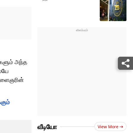
களும் அந்த
ேயே
 இளைஞரின்
கும்
வீடியோ
View More