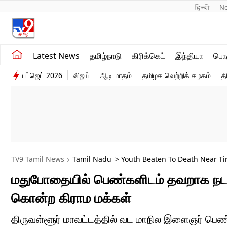
हिन्दी 
N
சமீபத்திய செய்திகள்
உலகம்
Latest News
தமிழ்நாடு
கிரிக்கெட்
இந்தியா
பொழ
தமிழ்நாடு
விளையாட்டு
பட்ஜெட் 2026
விஜய்
ஆடி மாதம்
தமிழக வெற்றிக் கழகம்
த
இந்தியா
பொழுதுபோக்கு
TV9 Tamil News
Tamil Nadu
> Youth Beaten To Death Near Ti
மதுபோதையில் பெண்களிடம் தவறாக நட
கொன்ற கிராம மக்கள்
திருவள்ளூர் மாவட்டத்தில் வட மாநில இளைஞர் பெண்