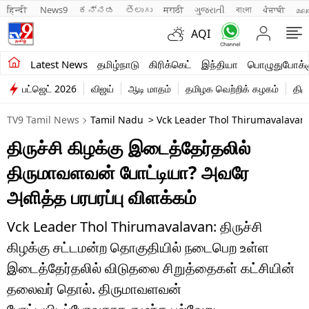
हिन्दी 
News9
ಕನ್ನಡ
తెలుగు
मराठी
ગુજરાતી
বাংলা
ਪੰਜਾਬੀ
മല
AQI
சமீபத்திய செய்திகள்
Latest News
தமிழ்நாடு
கிரிக்கெட்
இந்தியா
பொழுதுபோக்க
பட்ஜெட் 2026
விஜய்
ஆடி மாதம்
தமிழக வெற்றிக் கழகம்
திம
தமிழ்நாடு
TV9 Tamil News
Tamil Nadu
> Vck Leader Thol Thirumavalavan C
இந்தியா
திருச்சி கிழக்கு இடைத்தேர்தலில்
உலகம்
திருமாவளவன் போட்டியா? அவரே
விளையாட்டு
அளித்த பரபரப்பு விளக்கம்
பொழுதுபோக்கு
Vck Leader Thol Thirumavalavan: திருச்சி
கிழக்கு சட்டமன்ற தொகுதியில் நடைபெற உள்ள
லைஃப்ஸ்டைல்
இடைத்தேர்தலில் விடுதலை சிறுத்தைகள் கட்சியின்
வணிகம்
தலைவர் தொல். திருமாவளவன்