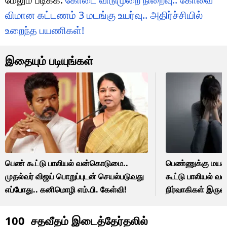
விமான கட்டணம் 3 மடங்கு உயர்வு.. அதிர்ச்சியில்
உறைந்த பயணிகள்!
இதையும் படியுங்கள்
பெண் கூட்டு பாலியல் வன்கொடுமை..
பெண்ணுக்கு மயக்க
முதல்வர் விஜய் பொறுப்புடன் செயல்படுவது
கூட்டு பாலியல் 
எப்போது.. கனிமொழி எம்.பி. கேள்வி!
நிர்வாகிகள் இருவ
தூத்துக்குடியில் பர
100 சதவீதம் இடைத்தேர்தலில்