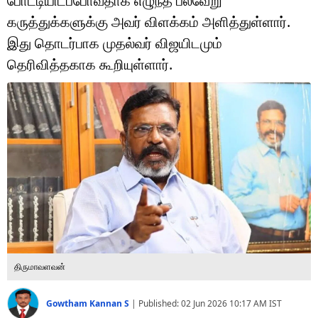
போட்டியிடப்போவதாக எழுந்த பல்வேறு
டெக்னாலஜி
கருத்துக்களுக்கு அவர் விளக்கம் அளித்துள்ளார்.
ஆன்மீகம்
இது தொடர்பாக முதல்வர் விஜயிடமும்
தெரிவித்தகாக கூறியுள்ளார்.
வைரல்
ஹெஃல்த்
ஷார்ட் வீடியோஸ்
வலை கதைகள்
போட்டோ கேலரி
திருமாவளவன்
Gowtham Kannan S
|
Published:
02 Jun 2026 10:17 AM
IST