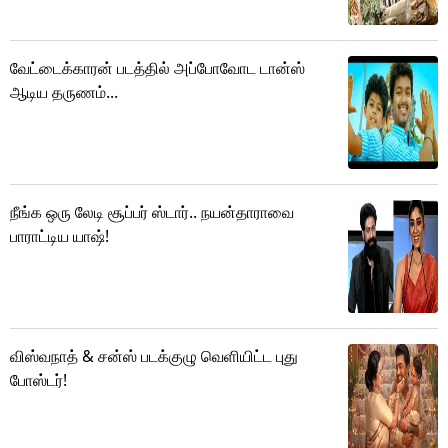
வேட்டைக்காரன் படத்தில் அப்போவோட டான்ஸ்
ஆடிய தருணம்...
நீங்க ஒரு லேடி சூப்பர் ஸ்டார்.. நயன்தாராவை
பாராட்டிய யாஷ்!
விஸ்வநாத் & சன்ஸ் படக்குழு வெளியிட்ட புது
போஸ்டர்!