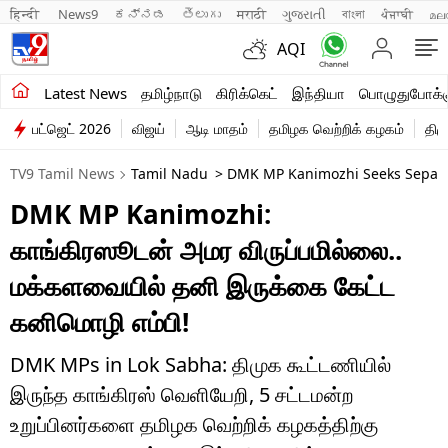
हिन्दी 
News9
ಕನ್ನಡ
తెలుగు
मराठी
ગુજરાતી
বাংলা
ਪੰਜਾਬੀ
മല
AQI
சமீபத்திய செய்திகள்
Latest News
தமிழ்நாடு
கிரிக்கெட்
இந்தியா
பொழுதுபோக்க
பட்ஜெட் 2026
விஜய்
ஆடி மாதம்
தமிழக வெற்றிக் கழகம்
திம
தமிழ்நாடு
TV9 Tamil News
Tamil Nadu
> DMK MP Kanimozhi Seeks Separa
இந்தியா
DMK MP Kanimozhi:
உலகம்
காங்கிரஸூடன் அமர விருப்பமில்லை..
விளையாட்டு
மக்களவையில் தனி இருக்கை கேட்ட
கனிமொழி எம்பி!
பொழுதுபோக்கு
லைஃப்ஸ்டைல்
DMK MPs in Lok Sabha: திமுக கூட்டணியில்
இருந்த காங்கிரஸ் வெளியேறி, 5 சட்டமன்ற
வணிகம்
உறுப்பினர்களை தமிழக வெற்றிக் கழகத்திற்கு