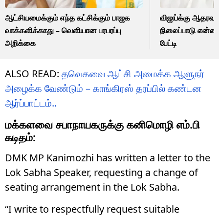
ஆட்சியமைக்கும் எந்த கட்சிக்கும் பாஜக
விஜய்க்கு ஆதரவா
வாக்களிக்காது – வெளியான பரபரப்பு
நிலைப்பாடு என்ன?
அறிக்கை
பேட்டி
ALSO READ:
தவெகவை ஆட்சி அமைக்க ஆளுநர்
அழைக்க வேண்டும் – காங்கிரஸ் தரப்பில் கண்டன
ஆர்ப்பாட்டம்..
மக்களவை சபாநாயகருக்கு கனிமொழி எம்.பி
கடிதம்:
DMK MP Kanimozhi has written a letter to the
Lok Sabha Speaker, requesting a change of
seating arrangement in the Lok Sabha.
“I write to respectfully request suitable