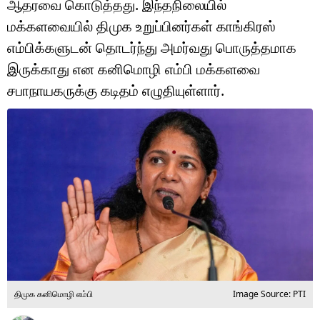
ஆதரவை கொடுத்தது. இந்தநிலையில்
டெக்னாலஜி
மக்களவையில் திமுக உறுப்பினர்கள் காங்கிரஸ்
ஆன்மீகம்
எம்பிக்களுடன் தொடர்ந்து அமர்வது பொருத்தமாக
இருக்காது என கனிமொழி எம்பி மக்களவை
வைரல்
சபாநாயகருக்கு கடிதம் எழுதியுள்ளார்.
ஹெஃல்த்
ஷார்ட் வீடியோஸ்
வலை கதைகள்
போட்டோ கேலரி
திமுக கனிமொழி எம்பி
Image Source: PTI