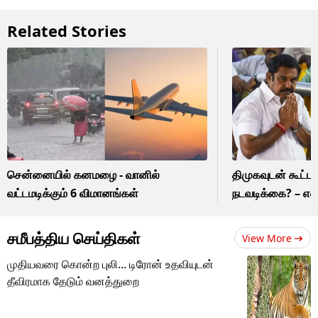
Related Stories
சென்னையில் கனமழை - வானில்
திமுகவுடன் கூட்ட
வட்டமடிக்கும் 6 விமானங்கள்
நடவடிக்கை? – எஸ
சமீபத்திய செய்திகள்
View More
முதியவரை கொன்ற புலி... டிரோன் உதவியுடன்
தீவிரமாக தேடும் வனத்துறை