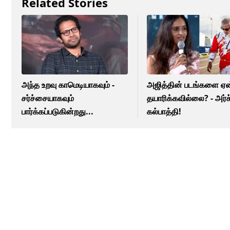
Related Stories
அந்த உறவு காமெடியாகவும் -
அஜித்தின் படங்களை ஏன
சர்ச்சையாகவும்
தயாரிக்கவில்லை? - அர்
பார்க்கப்படுகின்றது...
கல்பாத்தி!