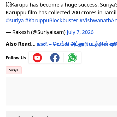
💥Karupu has become a huge success, Suriya’s
Karuppu film has collected 200 crores in Tamil
#suriya
#KaruppuBlockbuster
#VishwanathA
— Rakesh (@Suriyaisam)
July 7, 2026
Also Read…
நானி – வெங்கி அட்லூரி படத்தின் ஷ
Follow Us
Suriya