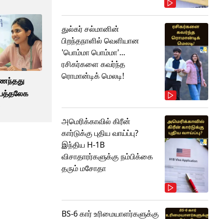
துல்கர் சல்மானின்
பிறந்தநாளில் வெளியான
'பொம்மா பொம்மா'...
ரசிகர்களை கவர்ந்த
ரொமான்டிக் மெலடி!
ைந்தது
பெத்தலேக
்
அமெரிக்காவில் கிரீன்
கார்டுக்கு புதிய வாய்ப்பு?
இந்திய H-1B
விசாதாரர்களுக்கு நம்பிக்கை
தரும் மசோதா
BS-6 கார் உரிமையாளர்களுக்கு