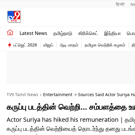
हिन्दी 
N
சமீபத்திய செய்திகள்
உலகம்
Latest News
தமிழ்நாடு
கிரிக்கெட்
இந்தியா
பொழ
தமிழ்நாடு
விளையாட்டு
பட்ஜெட் 2026
விஜய்
ஆடி மாதம்
தமிழக வெற்றிக் கழகம்
த
இந்தியா
பொழுதுபோக்கு
TV9 Tamil News
Entertainment
> Sources Said Actor Suriya 
கருப்பு படத்தின் வெற்றி… சம்பளத்தை உ
Actor Suriya has hiked his remuneration | தமிழ்
கருப்பு படத்தின் வெற்றியைத் தொடர்ந்து தனது படங