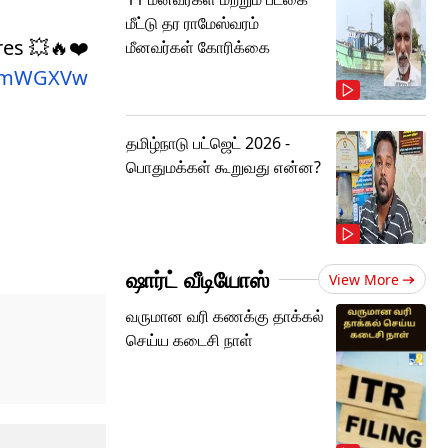
மீட்டு தர ராமேஸ்வரம்
res 💥🔥❤️
மீனவர்கள் கோரிக்கை
aFkmWGXVw
தமிழ்நாடு பட்ஜெட் 2026 -
பொதுமக்கள் கூறுவது என்ன?
ஷார்ட் வீடியோஸ்
View More
வருமான வரி கணக்கு தாக்கல்
செய்ய கடைசி நாள்