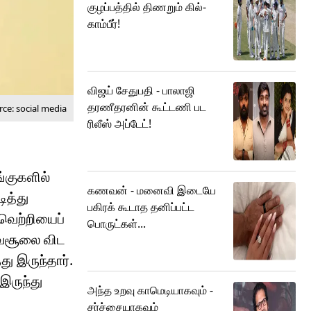
குழப்பத்தில் திணறும் கில்-
காம்பீர்!
விஜய் சேதுபதி - பாலாஜி
தரணீதரனின் கூட்டணி பட
ce: social media
ரிலீஸ் அப்டேட்!
ங்குகளில்
கணவன் - மனைவி இடையே
ித்து
பகிரக் கூடாத தனிப்பட்ட
 வெற்றியைப்
பொருட்கள்...
் வசூலை விட
து இருந்தார்.
இருந்து
அந்த உறவு காமெடியாகவும் -
சர்ச்சையாகவும்