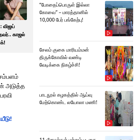
“போதைப்பொருள் இல்லா
கோவை” – மாரத்தானில்
10,000 பேர் பங்கேற்பு!
 விஜய்
வர்.. காஜல்
க்!
சேலம் குகை மாரியம்மன்
திருக்கோவில் வண்டி
வேடிக்கை நிகழ்ச்சி!
சம்பளம்
ின் அடுத்த
 பரவி
பாடநூல் கழகத்தில் ஆய்வு
மேற்கொண்ட லயோலா மணி!
யீடு!
11 மீனவர்கள் மற்றும் படகை