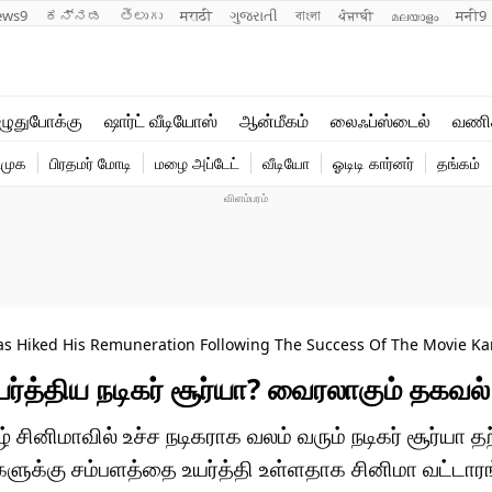
ews9
ಕನ್ನಡ
తెలుగు
मराठी
ગુજરાતી
বাংলা
ਪੰਜਾਬੀ
മലയാളം
मनी9
லைஃப்ஸ்டைல்
ஆன்மீகம்
ுதுபோக்கு
ஷார்ட் வீடியோஸ்
ஆன்மீகம்
லைஃப்ஸ்டைல்
வணி
வணிகம்
வைரல்
ிமுக
பிரதமர் மோடி
மழை அப்டேட்
வீடியோ
ஓடிடி கார்னர்
தங்கம்
டெக்னாலஜி
ஹெஃல்த்
Has Hiked His Remuneration Following The Success Of The Movie K
யர்த்திய நடிகர் சூர்யா? வைரலாகும் தகவல்
 சினிமாவில் உச்ச நடிகராக வலம் வரும் நடிகர் சூர்யா த
்களுக்கு சம்பளத்தை உயர்த்தி உள்ளதாக சினிமா வட்டார