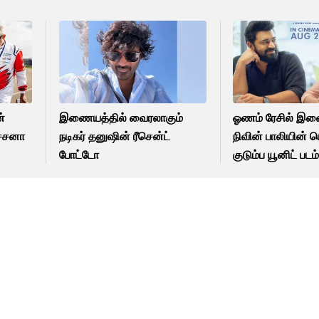
்
இணையத்தில் வைரலாகும்
ஓணம் ரேசில் இண
ச்சனா
நடிகர் தனுஷின் ரீசென்ட்
நிவின் பாலியின் 
போட்டோ
குடும்ப யூனிட் படம