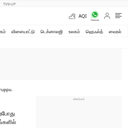
TV9-UP
AQI
ஷார்ட் வீடியோஸ்
கம்
விளையாட்டு
டெக்னாலஜி
உலகம்
ஹெஃல்த்
வைரல்
வலை கதைகள்
போட்டோ கேலரி
aruppu.
ற்போது
ங்களில்