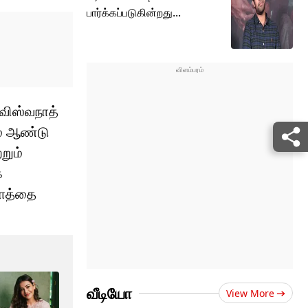
பார்க்கப்படுகின்றது...
 விஸ்வநாத்
ம் ஆண்டு
றும்
க
பளத்தை
வீடியோ
View More