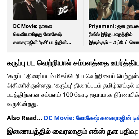
DC Movie: நாளை
Priyamani: ஜன நாயக
வெளியாகிறது லோகேஷ்
ரிலீஸ் இந்த மாதத்தில்
கனகராஜின் ‘டிசி’ படத்தின்
இருக்கும் – அப்டேட் கொ
ஃபர்ஸ்ட் சிங்கிள்!
பிரியாமணி!
கருப்பு பட வெற்றியால் சம்பளத்தை உயர்த்திய
‘கருப்பு’ திரைப்படம் மிகப்பெரிய வெற்றியைப் பெற்ற
அதிகரித்துள்ளது. ‘கருப்பு’ திரைப்படம் தமிழ்நாட்டி
படத்திற்கான சம்பளம் 100 கோடி ரூபாயாக நிர்ணயிக்
வருகின்றது.
Also Read…
DC Movie: லோகேஷ் கனகராஜின் டிசி 
இணையத்தில் வைரலாகும் எக்ஸ் தள பதிவு: