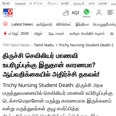
हिन्दी 
News9
ಕನ್ನಡ
తెలుగు
मराठी
ગુજરાતી
বাংলা
ਪੰਜਾਬੀ
മല
AQI
சமீபத்திய செய்திகள்
Latest News
தமிழ்நாடு
கிரிக்கெட்
இந்தியா
பொழுதுபோக்க
பட்ஜெட் 2026
விஜய்
ஆடி மாதம்
தமிழக வெற்றிக் கழகம்
திம
தமிழ்நாடு
TV9 Tamil News
Tamil Nadu
> Trichy Nursing Student Death D
இந்தியா
திருச்சி செவிலியர் மாணவி
உலகம்
உயரிழப்புக்கு இதுதான் காரணமா?
விளையாட்டு
ஆய்வறிக்கையில் அதிர்ச்சி தகவல்!
பொழுதுபோக்கு
Trichy Nursing Student Death: திருச்சி அரசு
மருத்துவமனையில் செவிலியர் மாணவி உயிரிழப்புக்கு
லைஃப்ஸ்டைல்
டெக்சாமெதாசோன் மருந்து காரணமாக இருக்கலாம்
வணிகம்
என்று மருத்துவர்கள் குழு சமர்ப்பித்த