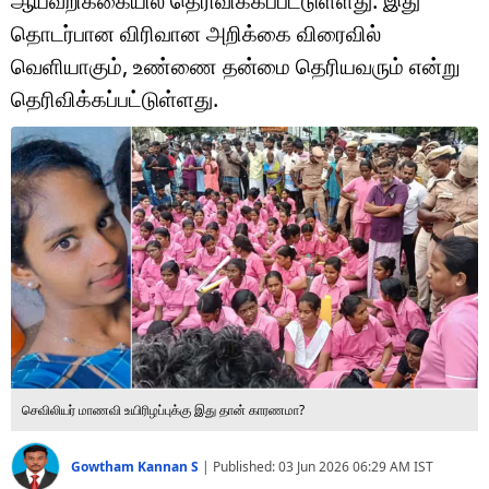
ஆய்வறிக்கையில் தெரிவிக்கப்பட்டுள்ளது. இது
டெக்னாலஜி
தொடர்பான விரிவான அறிக்கை விரைவில்
ஆன்மீகம்
வெளியாகும், உண்ணை தன்மை தெரியவரும் என்று
தெரிவிக்கப்பட்டுள்ளது.
வைரல்
ஹெஃல்த்
ஷார்ட் வீடியோஸ்
வலை கதைகள்
போட்டோ கேலரி
செவிலியர் மாணவி உயிரிழப்புக்கு இது தான் காரணமா?
Gowtham Kannan S
|
Published:
03 Jun 2026 06:29 AM
IST