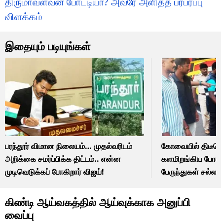
திருமாவளவன் போட்டியா? அவரே அளித்த பரபரப்பு
விளக்கம்
இதையும் படியுங்கள்
பரந்தூர் விமான நிலையம்… முதல்வரிடம்
கோவையில் திடீரெ
அறிக்கை சமர்ப்பிக்க திட்டம்.. என்ன
களமிறங்கிய போலீ
முடிவெடுக்கப் போகிறார் விஜய்!
பேருந்துகள் சல்
அலசல்.. என்ன க
கிண்டி ஆய்வகத்தில் ஆய்வுக்காக அனுப்பி
வைப்பு