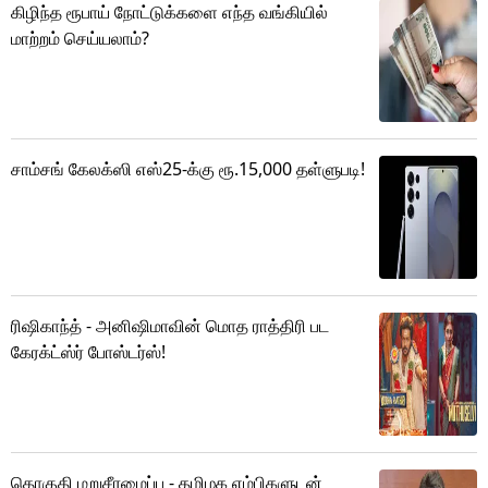
கிழிந்த ரூபாய் நோட்டுக்களை எந்த வங்கியில்
மாற்றம் செய்யலாம்?
சாம்சங் கேலக்ஸி எஸ்25-க்கு ரூ.15,000 தள்ளுபடி!
ரிஷிகாந்த் - அனிஷிமாவின் மொத ராத்திரி பட
கேரக்ட்ஸ்ர் போஸ்டர்ஸ்!
தொகுதி மறுசீரமைப்பு - தமிழக எம்பிகளுடன்