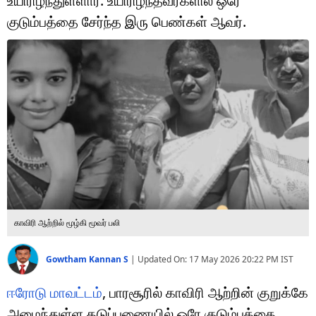
உயிரிழந்துள்ளார். உயிரிழந்தவர்களில் ஒரே
டெக்னாலஜி
குடும்பத்தை சேர்ந்த இரு பெண்கள் ஆவர்.
ஆன்மீகம்
வைரல்
ஹெஃல்த்
ஷார்ட் வீடியோஸ்
வலை கதைகள்
போட்டோ கேலரி
காவிரி ஆற்றில் மூழ்கி மூவர் பலி
Gowtham Kannan S
|
Updated On:
17 May 2026 20:22 PM
IST
ஈரோடு மாவட்டம்
, பாரசூரில் காவிரி ஆற்றின் குறுக்கே
அமைந்துள்ள தடுப்பணையில் ஒரே குடும்பத்தை