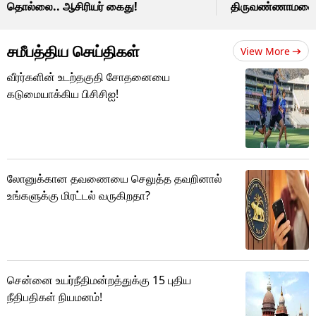
தொல்லை.. ஆசிரியர் கைது!
திருவண்ணாமலையி
சமீபத்திய செய்திகள்
View More
வீரர்களின் உடற்தகுதி சோதனையை
கடுமையாக்கிய பிசிசிஐ!
லோனுக்கான தவணையை செலுத்த தவறினால்
உங்களுக்கு மிரட்டல் வருகிறதா?
சென்னை உயர்நீதிமன்றத்துக்கு 15 புதிய
நீதிபதிகள் நியமனம்!