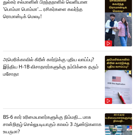
துல்கர் சல்மானின் பிறந்தநாளில் வெளியான
'பொம்மா பொம்மா'... ரசிகர்களை கவர்ந்த
ரொமான்டிக் மெலடி!
அமெரிக்காவில் கிரீன் கார்டுக்கு புதிய வாய்ப்பு?
இந்திய H-1B விசாதாரர்களுக்கு நம்பிக்கை தரும்
மசோதா
BS-6 கார் உரிமையாளர்களுக்கு நிம்மதி... மாசு
சான்றிதழ் செல்லுபடியாகும் காலம் 3 ஆண்டுகளாக
உயருமா?