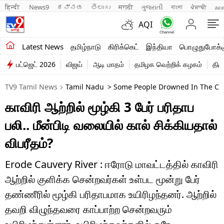
हिन्दी 
News9
ಕನ್ನಡ
తెలుగు
मराठी
ગુજરાતી
বাংলা
ਪੰਜਾਬੀ
മല
AQI
சமீபத்திய செய்திகள்
Latest News
தமிழ்நாடு
கிரிக்கெட்
இந்தியா
பொழுதுபோக்க
பட்ஜெட் 2026
விஜய்
ஆடி மாதம்
தமிழக வெற்றிக் கழகம்
திம
தமிழ்நாடு
TV9 Tamil News
Tamil Nadu
> Some People Drowned In The Cau
இந்தியா
காவிரி ஆற்றில் மூழ்கி 3 பேர் பரிதாப
உலகம்
பலி.. மீன்பிடி வலையில் கால் சிக்கியதால்
விளையாட்டு
விபரீதம்?
பொழுதுபோக்கு
Erode Cauvery River : ஈரோடு மாவட்டத்தில் காவிரி
ஆற்றில் குளிக்க சென்றவர்கள் உள்பட மூன்று பேர்
லைஃப்ஸ்டைல்
தண்ணீரில் மூழ்கி பரிதாபமாக உயிரிழந்தனர். ஆற்றில்
வணிகம்
தவறி விழுந்தவரை காப்பாற்ற சென்றவரும்