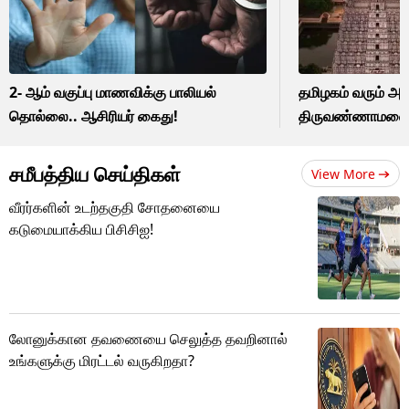
2- ஆம் வகுப்பு மாணவிக்கு பாலியல்
தமிழகம் வரும் அமி
தொல்லை.. ஆசிரியர் கைது!
திருவண்ணாமலையி
சமீபத்திய செய்திகள்
View More
வீரர்களின் உடற்தகுதி சோதனையை
கடுமையாக்கிய பிசிசிஐ!
லோனுக்கான தவணையை செலுத்த தவறினால்
உங்களுக்கு மிரட்டல் வருகிறதா?