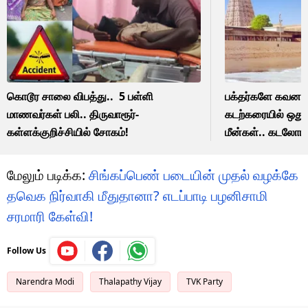
கொடூர சாலை விபத்து.. 5 பள்ளி
பக்தர்களே கவனம்..
மாணவர்கள் பலி.. திருவாரூர்-
கடற்கரையில் ஒது
கள்ளக்குறிச்சியில் சோகம்!
மீன்கள்.. கடலோர ப
எச்சரிக்கை!
மேலும் படிக்க:
சிங்கப்பெண் படையின் முதல் வழக்கே
தவெக நிர்வாகி மீதுதானா? எடப்பாடி பழனிசாமி
சரமாரி கேள்வி!
Follow Us
Narendra Modi
Thalapathy Vijay
TVK Party