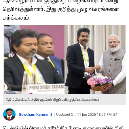
ஆக்கப்பூர்வமான ஒத்துழைப்ப வழங்கப்படும் என்று
டெக்னாலஜி
தெரிவித்துள்ளார். இது குறித்து முழு விவரங்களை
ஆன்மீகம்
பார்க்கலாம்.
வைரல்
ஹெஃல்த்
ஷார்ட் வீடியோஸ்
வலை கதைகள்
போட்டோ கேலரி
நிதி ஆயோக் கூட்டத்தில் முதல்வர் விஜய் வலியுறுத்திய விவகாரங்கள்
Gowtham Kannan S
|
Updated On:
11 Jun 2026 18:56 PM
IST
டெல்லியில் பிரதமர் நரேந்திர மோடி தலைமையில் நிதி