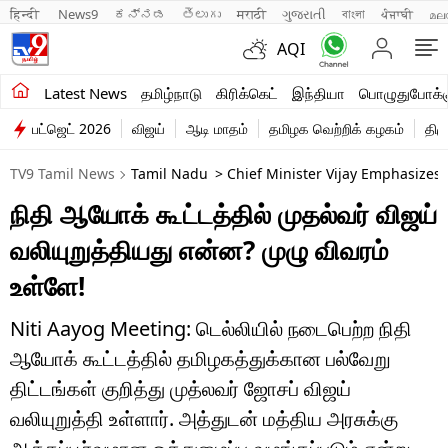
हिन्दी 
News9
ಕನ್ನಡ
తెలుగు
मराठी
ગુજરાતી
বাংলা
ਪੰਜਾਬੀ
മല
AQI
சமீபத்திய செய்திகள்
Latest News
தமிழ்நாடு
கிரிக்கெட்
இந்தியா
பொழுதுபோக்க
பட்ஜெட் 2026
விஜய்
ஆடி மாதம்
தமிழக வெற்றிக் கழகம்
திம
தமிழ்நாடு
TV9 Tamil News
Tamil Nadu
> Chief Minister Vijay Emphasizes
இந்தியா
நிதி ஆயோக் கூட்டத்தில் முதல்வர் விஜய்
உலகம்
வலியுறுத்தியது என்ன? முழு விவரம்
விளையாட்டு
உள்ளே!
பொழுதுபோக்கு
Niti Aayog Meeting: டெல்லியில் நடைபெற்ற நிதி
ஆயோக் கூட்டத்தில் தமிழகத்துக்கான பல்வேறு
லைஃப்ஸ்டைல்
திட்டங்கள் குறித்து முத்லவர் ஜோசப் விஜய்
வணிகம்
வலியுறுத்தி உள்ளார். அத்துடன் மத்திய அரசுக்கு