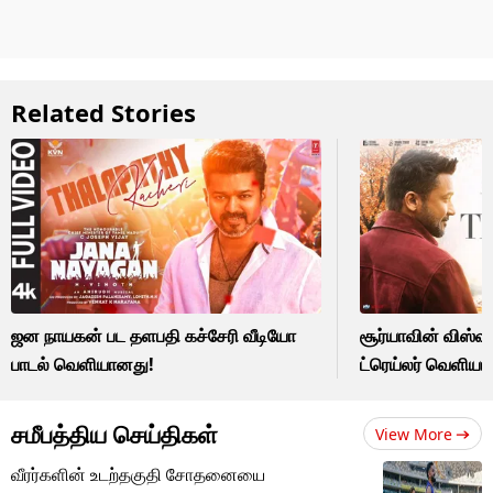
Related Stories
ஜன நாயகன் பட தளபதி கச்சேரி வீடியோ
சூர்யாவின் விஸ்வ
பாடல் வெளியானது!
ட்ரெய்லர் வெளியா
சமீபத்திய செய்திகள்
View More
வீரர்களின் உடற்தகுதி சோதனையை