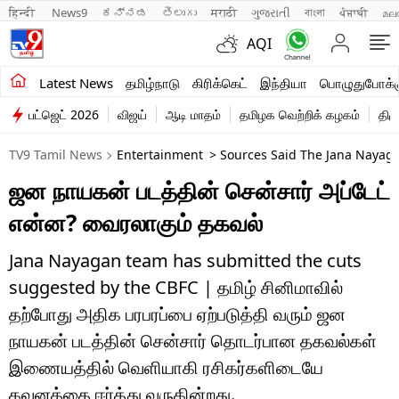
हिन्दी 
News9
ಕನ್ನಡ
తెలుగు
मराठी
ગુજરાતી
বাংলা
ਪੰਜਾਬੀ
മല
AQI
சமீபத்திய செய்திகள்
Latest News
தமிழ்நாடு
கிரிக்கெட்
இந்தியா
பொழுதுபோக்க
பட்ஜெட் 2026
விஜய்
ஆடி மாதம்
தமிழக வெற்றிக் கழகம்
திம
தமிழ்நாடு
TV9 Tamil News
Entertainment
> Sources Said The Jana Nayag
இந்தியா
ஜன நாயகன் படத்தின் சென்சார் அப்டேட்
உலகம்
என்ன? வைரலாகும் தகவல்
விளையாட்டு
Jana Nayagan team has submitted the cuts
பொழுதுபோக்கு
suggested by the CBFC | தமிழ் சினிமாவில்
தற்போது அதிக பரபரப்பை ஏற்படுத்தி வரும் ஜன
லைஃப்ஸ்டைல்
நாயகன் படத்தின் சென்சார் தொடர்பான தகவல்கள்
வணிகம்
இணையத்தில் வெளியாகி ரசிகர்களிடையே
கவனத்தை ஈர்த்து வருகின்றது.