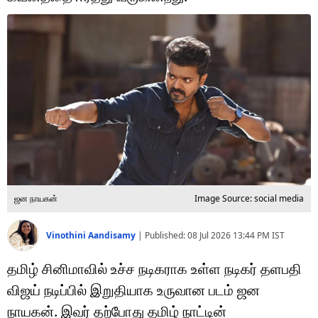
டெக்னாலஜி
ஆன்மீகம்
வைரல்
ஹெஃல்த்
ஷார்ட் வீடியோஸ்
வலை கதைகள்
ஜன நாயகன்
Image Source: social media
போட்டோ கேலரி
Vinothini Aandisamy
|
Published:
08 Jul 2026 13:44 PM
IST
தமிழ் சினிமாவில் உச்ச நடிகராக உள்ள நடிகர் தளபதி
விஜய் நடிப்பில் இறுதியாக உருவான படம் ஜன
நாயகன். இவர் தற்போது தமிழ் நாட்டின்