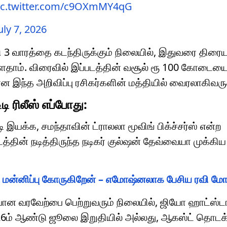
ic.twitter.com/c9OXmMY4qG
uly 7, 2026
 3 வாரத்தை கடந்திருக்கும் நிலையில், இதுவரை திரைய
ுள்ளதாம். விரைவில் இப்படத்தின் வசூல் ரூ 100 கோடைய
ன இந்த அறிவிப்பு ரசிகர்களின் மத்தியில் வைரலாகிவரு
ி ரிலீஸ் எப்போது:
ி இயக்க, சமந்தாவின் ட்ராலலா மூவிங் பிக்ச்சர்ஸ் என்ற
த்தின் நடித்திருந்த நடிகர் குல்ஷன் தேவ்வையா முக்கி
ு மன்னிப்பு கோருகிறேன் – எமோஷ்னலாக பேசிய ரவி ம
பான வரவேற்பை பெற்றுவரும் நிலையில், ஜியோ ஹாட்ஸ்டார
026ம் ஆண்டு ஜூலை இறுதியில் அல்லது, ஆகஸ்ட் தொடக்