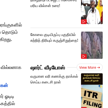
மரிய வில்சன் உரை!
ரங்குகளில்
ை தொடும்
கோவை குடியிருப்பு பகுதியில்
கிறது.
சுற்றித் திரியும் கருஞ்சிறுத்தை!
ஷார்ட் வீடியோஸ்
ய வில்லனாக
View More
வருமான வரி கணக்கு தாக்கல்
செய்ய கடைசி நாள்
ோகன்
் ஓடிடி
கத்தில்