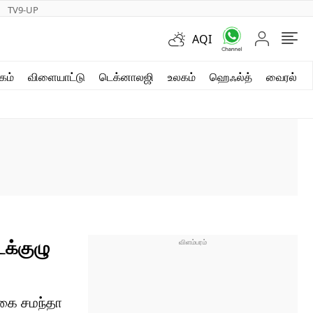
TV9-UP
AQI
ஷார்ட் வீடியோஸ்
கம்
விளையாட்டு
டெக்னாலஜி
உலகம்
ஹெஃல்த்
வைரல்
வலை கதைகள்
போட்டோ கேலரி
க்குழு
ிகை சமந்தா