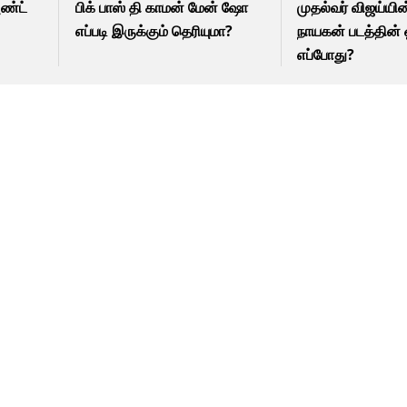
அண்ட்
பிக் பாஸ் தி காமன் மேன் ஷோ
முதல்வர் விஜய்யி
எப்படி இருக்கும் தெரியுமா?
நாயகன் படத்தின் ஓ
எப்போது?