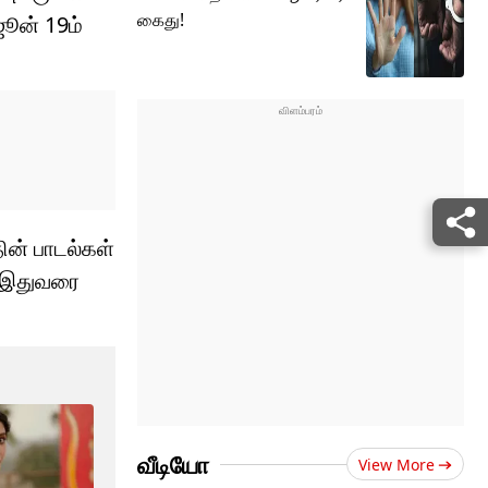
கைது!
ூன் 19ம்
ன் பாடல்கள்
, இதுவரை
வீடியோ
View More