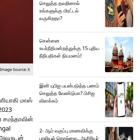
செலுத்த தவறினால்
உங்களுக்கு மிரட்டல்
வருகிறதா?
சென்னை
உயர்நீதிமன்றத்துக்கு 15 புதிய
நீதிபதிகள் நியமனம்!
Image Source: X
இனி யுபிஐ பயன்படுத்த பணம்
செலுத்த வேண்டுமா? பிசிஐ
ளியாகி மாஸ்
விளக்கம்
 2023
் சமந்தாவின்
ngal
2- ஆம் வகுப்பு மாணவிக்கு
, அவருடன்
பாலியல் தொல்லை.. ஆசிரியர்