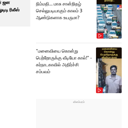
ன் ஜன
நிம்மதி... மாசு சான்றிதழ்
டிடி ரிலீஸ்
செல்லுபடியாகும் காலம் 3
ஆண்டுகளாக உயருமா?
"மனைவியை கொன்று
பெற்றோருக்கு வீடியோ கால்!" -
கர்நாடகாவில் அதிர்ச்சி
சம்பவம்