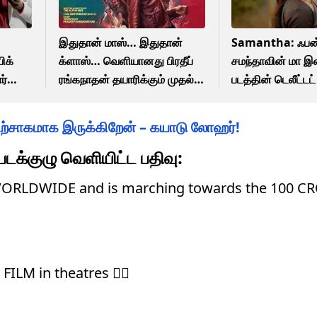
இதுதான் மாஸ்… இதுதான்
Samantha: ஃபன்
ிக்
க்ளாஸ்… வெளியானது பிரதீப்
சமந்தாவின் மா இன
ர்
ரங்கநாதன் தயாரிக்கும் முதல்
படத்தின் டெலீட்ட
்பு
படத்தின் லான்சிங் வீடியோ
வெளியிட்ட படக்கு
உற்சாகமாக இருக்கிறேன் – கயாடு லோஹர்!
 படக்குழு வெளியிட்ட பதிவு:
WORLDWIDE and is marching towards the 100 
LM in theatres ❤‍🔥