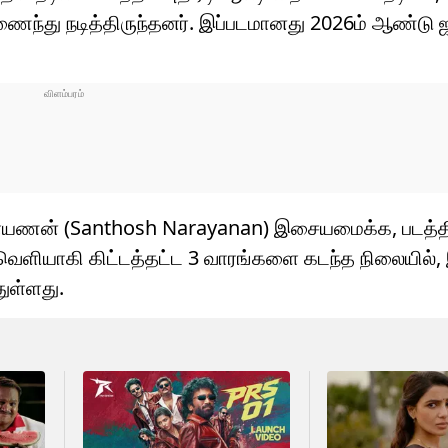
ைந்து நடித்திருந்தனர். இப்படமானது 2026ம் ஆண்டு ஜ
ாராயணன் (Santhosh Narayanan) இசையமைக்க, படத்தி
ு வெளியாகி கிட்டத்தட்ட 3 வாரங்களை கடந்த நிலையில்
ுள்ளது.