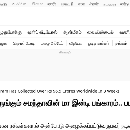
ews9
ಕನ್ನಡ
తెలుగు
मराठी
ગુજરાતી
বাংলা
ਪੰਜਾਬੀ
മലയാളം
मनी9
லைஃப்ஸ்டைல்
ஆன்மீகம்
ுதுபோக்கு
ஷார்ட் வீடியோஸ்
ஆன்மீகம்
லைஃப்ஸ்டைல்
வணி
வணிகம்
வைரல்
ிமுக
பிரதமர் மோடி
மழை அப்டேட்
வீடியோ
ஓடிடி கார்னர்
தங்கம்
டெக்னாலஜி
ஹெஃல்த்
am Has Collected Over Rs 96.5 Crores Worldwide In 3 Weeks
ும் சமந்தாவின் மா இன்டி பங்காரம்.. பட
 என ரசிகர்களால் அன்போடு அழைக்கப்பட்டுவருபவர் நட