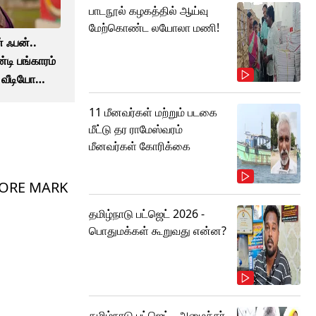
பாடநூல் கழகத்தில் ஆய்வு
மேற்கொண்ட லயோலா மணி!
 ஃபன்..
்டி பங்காரம்
ட் வீடியோவை
ழு!
11 மீனவர்கள் மற்றும் படகை
மீட்டு தர ராமேஸ்வரம்
மீனவர்கள் கோரிக்கை
CRORE MARK
தமிழ்நாடு பட்ஜெட் 2026 -
பொதுமக்கள் கூறுவது என்ன?
தமிழ்நாடு பட்ஜெட்.. அமைச்சர்