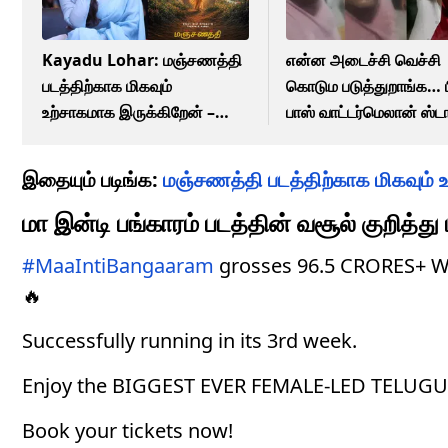
Kayadu Lohar: மஞ்சணத்தி
என்ன அடைச்சி வெச்சி
படத்திற்காக மிகவும்
கொடும படுத்துறாங்க… ப
உற்சாகமாக இருக்கிறேன் –
பாஸ் வாட்டர்மெலான் ஸ்டா
கயாடு லோஹர்!
திவாகர் வெளியிட்ட பரபரப
வீடியோ!
இதையும் படிங்க:
மஞ்சணத்தி படத்திற்காக மிகவும் 
மா இன்டி பங்காரம் படத்தின் வசூல் குறித்து
#MaaIntiBangaaram
grosses 96.5 CRORES+ 
🔥
Successfully running in its 3rd week.
Enjoy the BIGGEST EVER FEMALE-LED TELUGU FI
Book your tickets now!