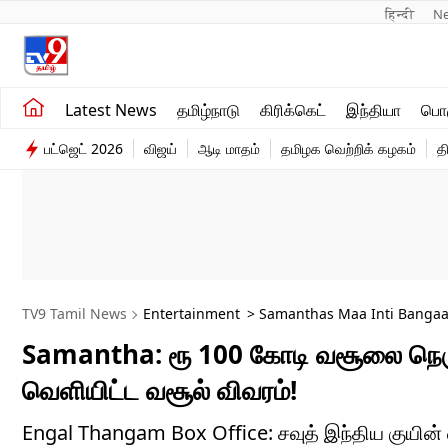
हिन्दी 
N
சமீபத்திய செய்திகள்
உலகம்
Latest News
தமிழ்நாடு
கிரிக்கெட்
இந்தியா
பொழ
தமிழ்நாடு
விளையாட்டு
பட்ஜெட் 2026
விஜய்
ஆடி மாதம்
தமிழக வெற்றிக் கழகம்
த
இந்தியா
பொழுதுபோக்கு
TV9 Tamil News
Entertainment
> Samanthas Maa Inti Bangaar
Samantha: ரூ 100 கோடி வசூலை நெருங்க
வெளியிட்ட வசூல் விவரம்!
Engal Thangam Box Office: சவுத் இந்திய குயின்