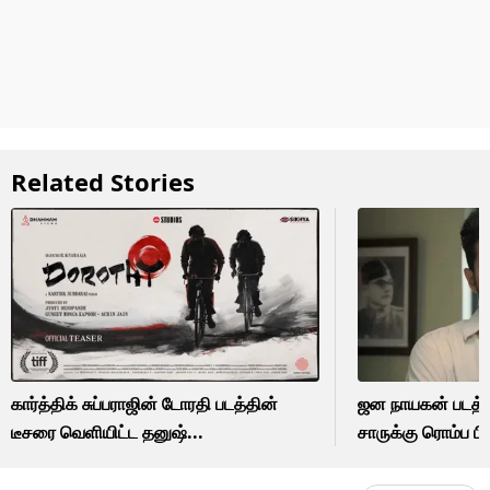
Related Stories
கார்த்திக் சுப்பராஜின் டோரதி படத்தின்
ஜன நாயகன் படத்தி
டீசரை வெளியிட்ட தனுஷ்...
சாருக்கு ரொம்ப பிட