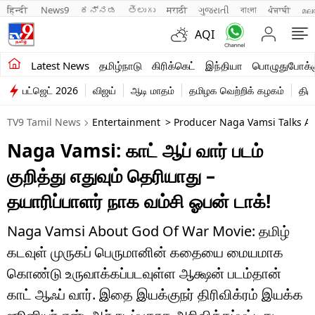
हिन्दी 
News9
ಕನ್ನಡ
తెలుగు
मराठी
ગુજરાતી
বাংলা
ਪੰਜਾਬੀ
മല
AQI
சமீபத்திய செய்திகள்
Latest News
தமிழ்நாடு
கிரிக்கெட்
இந்தியா
பொழுதுபோக்க
பட்ஜெட் 2026
விஜய்
ஆடி மாதம்
தமிழக வெற்றிக் கழகம்
திம
தமிழ்நாடு
TV9 Tamil News
Entertainment
> Producer Naga Vamsi Talks Ab
இந்தியா
Naga Vamsi: காட் ஆப் வார் படம்
உலகம்
குறித்து எதுவும் தெரியாது –
விளையாட்டு
தயாரிப்பாளர் நாக வம்சி ஓபன் டாக்!
பொழுதுபோக்கு
Naga Vamsi About God Of War Movie: தமிழ்
கடவுள் முருகப் பெருமானின் கதையை மையமாக
லைஃப்ஸ்டைல்
கொண்டு உருவாக்கப்படவுள்ள ஆக்ஷன் படம்தான்
வணிகம்
காட் ஆஃப் வார். இதை இயக்குநர் திரிவிக்ரம் இயக்க