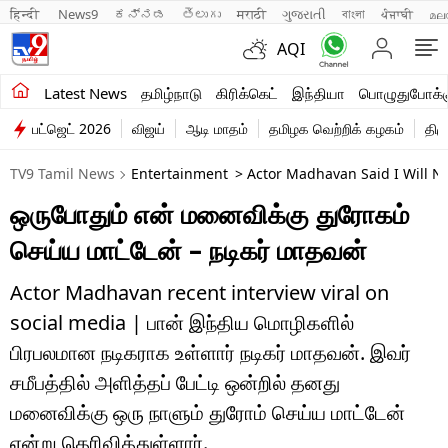
हिन्दी 
News9
ಕನ್ನಡ
తెలుగు
मराठी
ગુજરાતી
বাংলা
ਪੰਜਾਬੀ
മല
AQI
சமீபத்திய செய்திகள்
Latest News
தமிழ்நாடு
கிரிக்கெட்
இந்தியா
பொழுதுபோக்க
பட்ஜெட் 2026
விஜய்
ஆடி மாதம்
தமிழக வெற்றிக் கழகம்
திம
தமிழ்நாடு
TV9 Tamil News
Entertainment
> Actor Madhavan Said I Will N
இந்தியா
ஒருபோதும் என் மனைவிக்கு துரோகம்
உலகம்
செய்ய மாட்டேன் – நடிகர் மாதவன்
விளையாட்டு
Actor Madhavan recent interview viral on
பொழுதுபோக்கு
social media | பான் இந்திய மொழிகளில்
பிரபலமான நடிகராக உள்ளார் நடிகர் மாதவன். இவர்
லைஃப்ஸ்டைல்
சமீபத்தில் அளித்தப் பேட்டி ஒன்றில் தனது
வணிகம்
மனைவிக்கு ஒரு நாளும் துரோம் செய்ய மாட்டேன்
என்று தெரிவித்துள்ளார்.