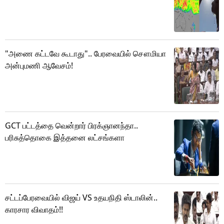
"அணை கட்டவே கூடாது".. பேரவையில் சௌமியா
அன்புமணி ஆவேசம்!
GCT பட்டத்தை வென்றார் பிரக்ஞானந்தா..
பரிசுத்தொகை இத்தனை லட்சங்களா
சட்டப்பேரவையில் விஜய் VS உதயநிதி ஸ்டாலின்..
காரசார விவாதம்!!