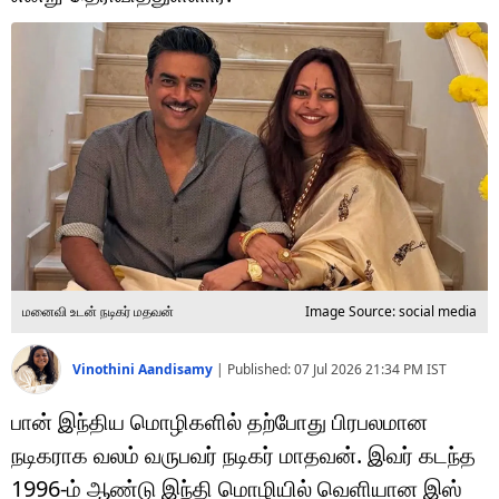
டெக்னாலஜி
ஆன்மீகம்
வைரல்
ஹெஃல்த்
ஷார்ட் வீடியோஸ்
வலை கதைகள்
மனைவி உடன் நடிகர் மதவன்
Image Source: social media
போட்டோ கேலரி
Vinothini Aandisamy
|
Published:
07 Jul 2026 21:34 PM
IST
பான் இந்திய மொழிகளில் தற்போது பிரபலமான
நடிகராக வலம் வருபவர் நடிகர் மாதவன். இவர் கடந்த
1996-ம் ஆண்டு இந்தி மொழியில் வெளியான இஸ்