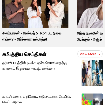
சிலம்பரசன் - அஸ்வத் STR51 பட நிலை
அந்த நடிகரின் நடி
என்ன? - அர்ச்சனா கல்பாத்தி
பிடிக்கும் - அஜித் க
சமீபத்திய செய்திகள்
View More
தர்மன் படத்தில் நடிக்க ஓகே சொன்னதற்கு
காரணம் இதுதான் - ராஷி கண்ணா
காட்ஸில்லா எல் நினோ.. கடுமையான வெயில்,
வெப்ப அலை..