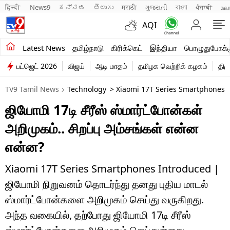
हिन्दी 
News9
ಕನ್ನಡ
తెలుగు
मराठी
ગુજરાતી
বাংলা
ਪੰਜਾਬੀ
മല
AQI
சமீபத்திய செய்திகள்
Latest News
தமிழ்நாடு
கிரிக்கெட்
இந்தியா
பொழுதுபோக்க
பட்ஜெட் 2026
விஜய்
ஆடி மாதம்
தமிழக வெற்றிக் கழகம்
திம
தமிழ்நாடு
TV9 Tamil News
Technology
> Xiaomi 17T Series Smartphones In
இந்தியா
ஜியோமி 17டி சீரீஸ் ஸ்மார்ட்போன்கள்
உலகம்
அறிமுகம்.. சிறப்பு அம்சங்கள் என்ன
விளையாட்டு
என்ன?
பொழுதுபோக்கு
Xiaomi 17T Series Smartphones Introduced |
ஜியோமி நிறுவனம் தொடர்ந்து தனது புதிய மாடல்
லைஃப்ஸ்டைல்
ஸ்மார்ட்போன்களை அறிமுகம் செய்து வருகிறது.
வணிகம்
அந்த வகையில், தற்போது ஜியோமி 17டி சீரீஸ்