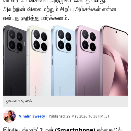
ஸ்மார்ட்போன்களை அறிமுகம் செய்துள்ளது.
டெக்னாலஜி
அவற்றின் விலை மற்றும் சிறப்பு அம்சங்கள் என்ன
ஆன்மீகம்
என்பது குறித்து பார்க்கலாம்.
வைரல்
ஹெஃல்த்
ஷார்ட் வீடியோஸ்
வலை கதைகள்
போட்டோ கேலரி
ஜியோமி 17டி சீரீஸ்
Vinalin Sweety
|
Published:
29 May 2026 16:38 PM
IST
இந்திய ஸ்மார்ட்போன்
(Smartphone)
சந்தையில்