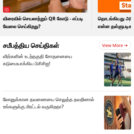
விரைவில் செயலாற்றும் QR கோடு - எப்படி
தொடங்கியது அமேசா
வேலை செய்கிறது?
என்ன தள்ளுபடிகள
சமீபத்திய செய்திகள்
View More
வீரர்களின் உடற்தகுதி சோதனையை
கடுமையாக்கிய பிசிசிஐ!
லோனுக்கான தவணையை செலுத்த தவறினால்
உங்களுக்கு மிரட்டல் வருகிறதா?