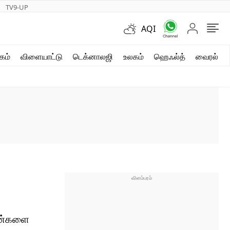
TV9-UP
AQI
ஷார்ட் வீடியோஸ்
கம்
விளையாட்டு
டெக்னாலஜி
உலகம்
ஹெஃல்த்
வைரல்
வலை கதைகள்
போட்டோ கேலரி
ோன்களை