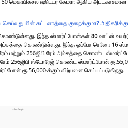
, 50 மெகாபிக்சல் ஷூட்டர் கேமரா ஆகிய அட்டகாசமான
ப் செய்வது மின் கட்டணத்தை குறைக்குமா? அதிகரிக்க
ொண்டுள்ளது. இந்த ஸ்மார்ட்போன்கள் 80 வாட்ஸ் வயர்ட
ஜிங் அம்சத்தை கொண்டுள்ளது. இந்த ஓப்போ ரெனோ 16 ஸ்ம
ரேம் மற்றும் 256ஜிபி ரேம் அம்சத்தை கொண்ட ஸ்மார்ட்
ி ரேம் 256ஜிபி ஸ்டோரேஜ் கொண்ட ஸ்மார்ட்போன் ரூ.55,00
ர்ட்போன் ரூ.56,000-க்கும் விற்பனை செய்யப்படுகிறது.