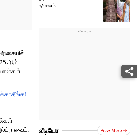
தரிசனம்
வரிசையில்
025 ஆம்
்போன்கள்
க்காதீங்க!
ன்கள்
ல்ட்ராவைட்,
வீடியோ
View More