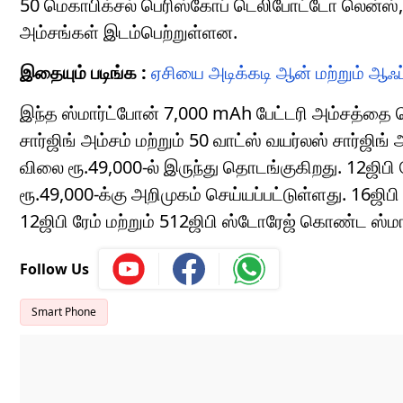
50 மெகாபிக்சல் பெரிஸ்கோப் டெலிபோட்டோ லென்ஸ்
அம்சங்கள் இடம்பெற்றுள்ளன.
இதையும் படிங்க :
ஏசியை அடிக்கடி ஆன் மற்றும் ஆஃ
இந்த ஸ்மார்ட்போன் 7,000 mAh பேட்டரி அம்சத்தை க
சார்ஜிங் அம்சம் மற்றும் 50 வாட்ஸ் வயர்லஸ் சார்
விலை ரூ.49,000-ல் இருந்து தொடங்குகிறது. 12ஜிபி 
ரூ.49,000-க்கு அறிமுகம் செய்யப்பட்டுள்ளது. 16ஜிப
12ஜிபி ரேம் மற்றும் 512ஜிபி ஸ்டோரேஜ் கொண்ட ஸ்மா
Follow Us
Smart Phone