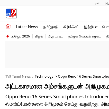
हिन्दी 
N
சமீபத்திய செய்திகள்
உலகம்
Latest News
தமிழ்நாடு
கிரிக்கெட்
இந்தியா
பொழ
தமிழ்நாடு
விளையாட்டு
பட்ஜெட் 2026
விஜய்
ஆடி மாதம்
தமிழக வெற்றிக் கழகம்
த
இந்தியா
பொழுதுபோக்கு
TV9 Tamil News
Technology
> Oppo Reno 16 Series Smartpho
அட்டகாசமான அம்சங்களுடன் அறிமுகமா
Oppo Reno 16 Series Smartphones Introduced |
ஸ்மார்ட்போன்களை அறிமுகம் செய்து வருகிறது. அந