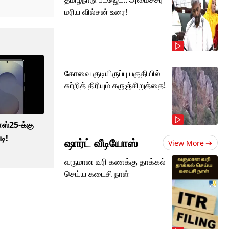
மரிய வில்சன் உரை!
கோவை குடியிருப்பு பகுதியில்
சுற்றித் திரியும் கருஞ்சிறுத்தை!
எஸ்25-க்கு
டி!
ஷார்ட் வீடியோஸ்
View More
வருமான வரி கணக்கு தாக்கல்
செய்ய கடைசி நாள்