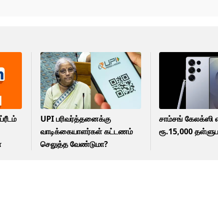
ரீடம்
UPI பரிவர்த்தனைக்கு
சாம்சங் கேலக்ஸி 
வாடிக்கையாளர்கள் கட்டணம்
ரூ.15,000 தள்ளுப
்
செலுத்த வேண்டுமா?