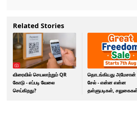
Related Stories
விரைவில் செயலாற்றும் QR
தொடங்கியது அமேசான் ப்
கோடு - எப்படி வேலை
சேல் - என்ன என்ன
செய்கிறது?
தள்ளுபடிகள், சலுகைகள