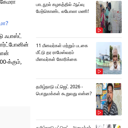
 கேமரா
பாடநூல் கழகத்தில் ஆய்வு
மேற்கொண்ட லயோலா மணி!
ுமா?
ு ஃபாஸ்ட்
ார்ட்போனின்
11 மீனவர்கள் மற்றும் படகை
மீட்டு தர ராமேஸ்வரம்
போன்
மீனவர்கள் கோரிக்கை
0-க்கும்,
தமிழ்நாடு பட்ஜெட் 2026 -
பொதுமக்கள் கூறுவது என்ன?
தமிழ்நாடு பட்ஜெட்.. அமைச்சர்