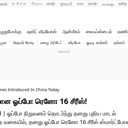
ews9
ಕನ್ನಡ
తెలుగు
मराठी
ગુજરાતી
বাংলা
ਪੰਜਾਬੀ
മലയാളം
मनी9
லைஃப்ஸ்டைல்
ஆன்மீகம்
ுதுபோக்கு
ஷார்ட் வீடியோஸ்
ஆன்மீகம்
லைஃப்ஸ்டைல்
வணி
வணிகம்
வைரல்
ிமுக
பிரதமர் மோடி
மழை அப்டேட்
வீடியோ
ஓடிடி கார்னர்
தங்கம்
டெக்னாலஜி
ஹெஃல்த்
nes Introduced In China Today
ன ஓப்போ ரெனோ 16 சீரீஸ்!
 ஓப்போ நிறுவனம் தொடர்ந்து தனது புதிய மாடல்
்த வகையில், தனது ஓப்போ ரெனோ 16 சீரீஸ் ஸ்மார்ட்ப