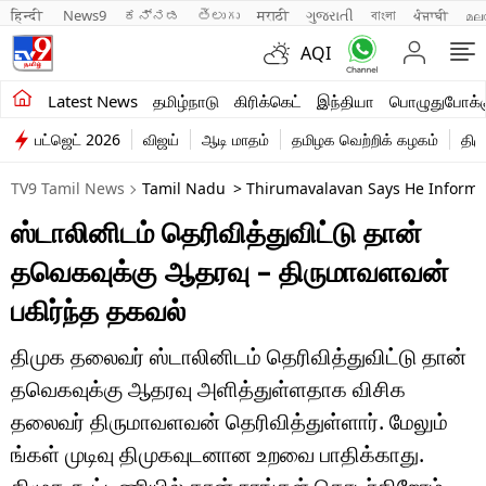
हिन्दी 
News9
ಕನ್ನಡ
తెలుగు
मराठी
ગુજરાતી
বাংলা
ਪੰਜਾਬੀ
മല
AQI
சமீபத்திய செய்திகள்
Latest News
தமிழ்நாடு
கிரிக்கெட்
இந்தியா
பொழுதுபோக்க
பட்ஜெட் 2026
விஜய்
ஆடி மாதம்
தமிழக வெற்றிக் கழகம்
திம
தமிழ்நாடு
TV9 Tamil News
Tamil Nadu
> Thirumavalavan Says He Informed
இந்தியா
ஸ்டாலினிடம் தெரிவித்துவிட்டு தான்
உலகம்
தவெகவுக்கு ஆதரவு – திருமாவளவன்
விளையாட்டு
பகிர்ந்த தகவல்
பொழுதுபோக்கு
திமுக தலைவர் ஸ்டாலினிடம் தெரிவித்துவிட்டு தான்
தவெகவுக்கு ஆதரவு அளித்துள்ளதாக விசிக
லைஃப்ஸ்டைல்
தலைவர் திருமாவளவன் தெரிவித்துள்ளார். மேலும்
வணிகம்
ங்கள் முடிவு திமுகவுடனான உறவை பாதிக்காது.