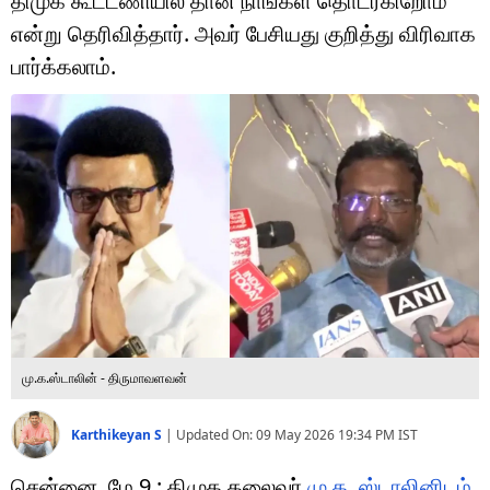
திமுக கூட்டணியில் தான் நாங்கள் தொடர்கிறோம்
டெக்னாலஜி
என்று தெரிவித்தார். அவர் பேசியது குறித்து விரிவாக
ஆன்மீகம்
பார்க்கலாம்.
வைரல்
ஹெஃல்த்
ஷார்ட் வீடியோஸ்
வலை கதைகள்
போட்டோ கேலரி
மு.க.ஸ்டாலின் - திருமாவளவன்
Karthikeyan S
|
Updated On:
09 May 2026 19:34 PM
IST
சென்னை, மே 9 : திமுக தலைவர்
மு.க. ஸ்டாலினிடம்