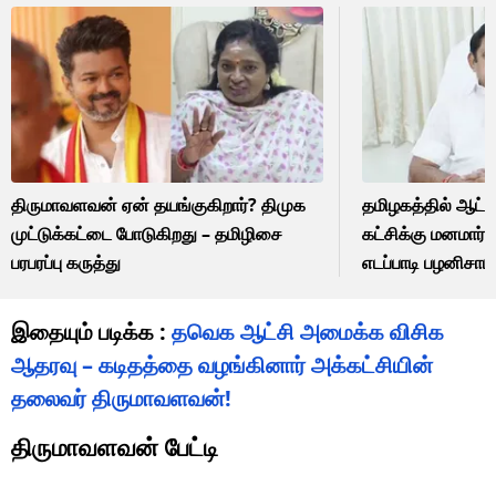
திருமாவளவன் ஏன் தயங்குகிறார்? திமுக
தமிழகத்தில் ஆட்
முட்டுக்கட்டை போடுகிறது – தமிழிசை
கட்சிக்கு மனமார்ந்
பரபரப்பு கருத்து
எடப்பாடி பழனிசாமி
இதையும் படிக்க :
தவெக ஆட்சி அமைக்க விசிக
ஆதரவு – கடிதத்தை வழங்கினார் அக்கட்சியின்
தலைவர் திருமாவளவன்!
திருமாவளவன் பேட்டி