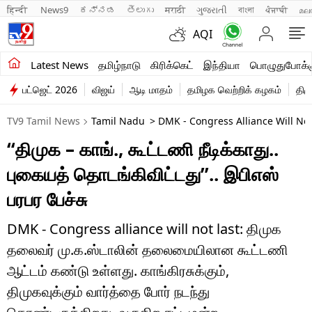
हिन्दी 
News9
ಕನ್ನಡ
తెలుగు
मराठी
ગુજરાતી
বাংলা
ਪੰਜਾਬੀ
മല
AQI
சமீபத்திய செய்திகள்
Latest News
தமிழ்நாடு
கிரிக்கெட்
இந்தியா
பொழுதுபோக்க
பட்ஜெட் 2026
விஜய்
ஆடி மாதம்
தமிழக வெற்றிக் கழகம்
திம
தமிழ்நாடு
TV9 Tamil News
Tamil Nadu
> DMK - Congress Alliance Will No
இந்தியா
“திமுக – காங்., கூட்டணி நீடிக்காது..
உலகம்
புகையத் தொடங்கிவிட்டது”.. இபிஎஸ்
விளையாட்டு
பரபர பேச்சு
பொழுதுபோக்கு
DMK - Congress alliance will not last: திமுக
தலைவர் மு.க.ஸ்டாலின் தலைமையிலான கூட்டணி
லைஃப்ஸ்டைல்
ஆட்டம் கண்டு உள்ளது. காங்கிரசுக்கும்,
வணிகம்
திமுகவுக்கும் வார்த்தை போர் நடந்து