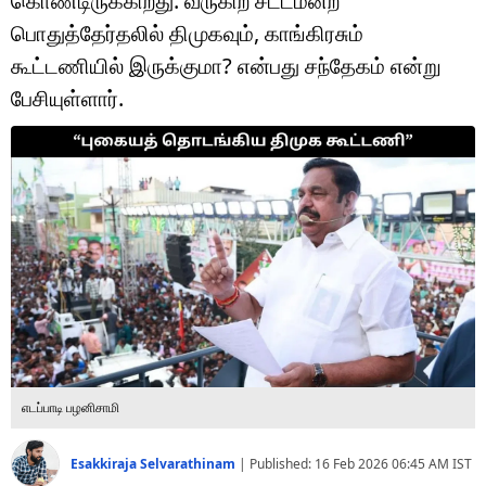
கொண்டிருக்கிறது. வருகிற சட்டமன்ற
டெக்னாலஜி
பொதுத்தேர்தலில் திமுகவும், காங்கிரசும்
ஆன்மீகம்
கூட்டணியில் இருக்குமா? என்பது சந்தேகம் என்று
பேசியுள்ளார்.
வைரல்
ஹெஃல்த்
ஷார்ட் வீடியோஸ்
வலை கதைகள்
போட்டோ கேலரி
எடப்பாடி பழனிசாமி
Esakkiraja Selvarathinam
|
Published:
16 Feb 2026 06:45 AM
IST