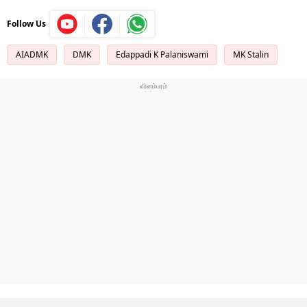
Follow Us
AIADMK
DMK
Edappadi K Palaniswami
MK Stalin