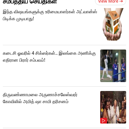
சமீபத்திய செய்திகள்
View More
இந்த விஷயங்களுக்கு உரிமையாளர்கள் அட்வான்ஸ்
பிடிக்க முடியாது!
கடைசி ஓவரில் 4 சிக்ஸர்கள்.. இலங்கை அணிக்கு
எதிரான பிரார் சம்பவம்!
திருவண்ணாமலை அருணாச்சலேஸ்வரர்
கோவிலில் அமித் ஷா சாமி தரிசனம்