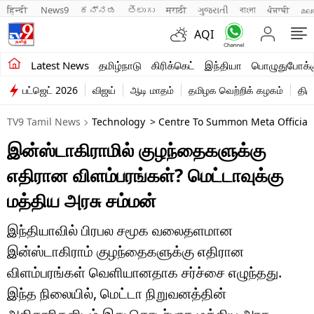
हिन्दी 
News9
ಕನ್ನಡ
తెలుగు
मराठी
ગુજરાતી
বাংলা
ਪੰਜਾਬੀ
മല
AQI
சமீபத்திய செய்திகள்
Latest News
தமிழ்நாடு
கிரிக்கெட்
இந்தியா
பொழுதுபோக்க
பட்ஜெட் 2026
விஜய்
ஆடி மாதம்
தமிழக வெற்றிக் கழகம்
திம
தமிழ்நாடு
TV9 Tamil News
Technology
> Centre To Summon Meta Officials
இந்தியா
இன்ஸ்டாகிராமில் குழந்தைகளுக்கு
உலகம்
எதிரான விளம்பரங்கள்? மெட்டாவுக்கு
விளையாட்டு
மத்திய அரசு சம்மன்
பொழுதுபோக்கு
இந்தியாவில் பிரபல சமூக வலைதளமான
இன்ஸ்டாகிராம் குழந்தைகளுக்கு எதிரான
லைஃப்ஸ்டைல்
விளம்பரங்கள் வெளியானதாக சர்ச்சை எழுந்தது.
வணிகம்
இந்த நிலையில், மெட்டா நிறுவனத்தின்