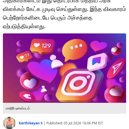
அதிகாரிகளிடம் இது தொடர்பாக மத்திய அரசு
டெக்னாலஜி
விளக்கம் கேட்க முடிவு செய்துள்ளது. இந்த விவகாரம்
ஆன்மீகம்
பெற்றோர்களிடையே பெரும் அச்சத்தை
ஏற்படுத்தியுள்ளது.
வைரல்
ஹெஃல்த்
ஷார்ட் வீடியோஸ்
வலை கதைகள்
போட்டோ கேலரி
மாதிரி புகைப்படம்
Karthikeyan S
|
Published:
05 Jul 2026 16:06 PM
IST