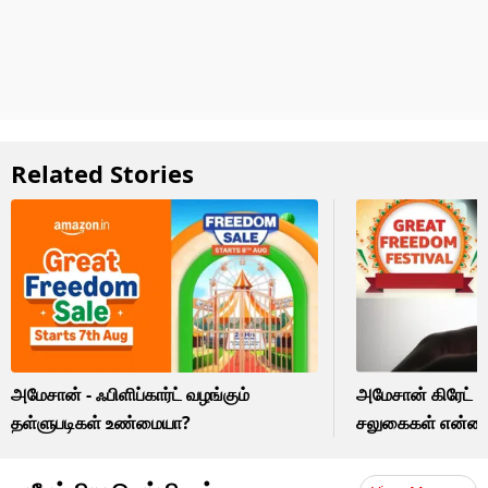
Related Stories
அமேசான் - ஃபிளிப்கார்ட் வழங்கும்
அமேசான் கிரேட் ப்ர
தள்ளுபடிகள் உண்மையா?
சலுகைகள் என்ன