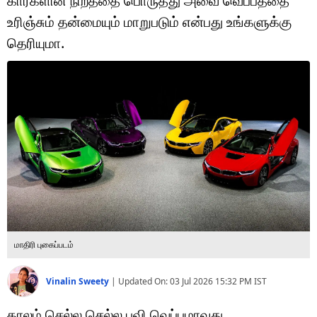
கார்களின் நிறத்தை பொருத்து அவை வெப்பத்தை
டெக்னாலஜி
உரிஞ்சும் தன்மையும் மாறுபடும் என்பது உங்களுக்கு
ஆன்மீகம்
தெரியுமா.
வைரல்
ஹெஃல்த்
ஷார்ட் வீடியோஸ்
வலை கதைகள்
போட்டோ கேலரி
மாதிரி புகைப்படம்
Vinalin Sweety
|
Updated On:
03 Jul 2026 15:32 PM
IST
காலம் செல்ல செல்ல புவி வெப்பமாவது