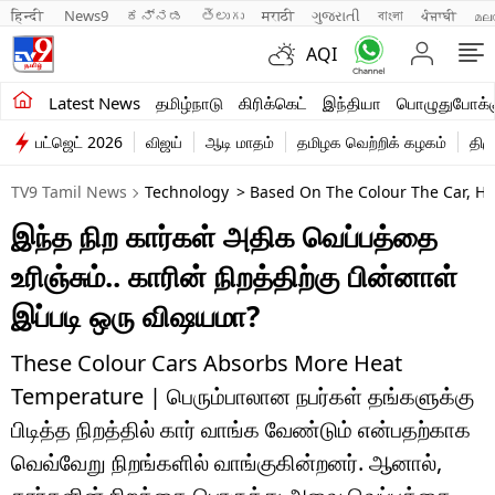
हिन्दी 
News9
ಕನ್ನಡ
తెలుగు
मराठी
ગુજરાતી
বাংলা
ਪੰਜਾਬੀ
മല
AQI
சமீபத்திய செய்திகள்
Latest News
தமிழ்நாடு
கிரிக்கெட்
இந்தியா
பொழுதுபோக்க
பட்ஜெட் 2026
விஜய்
ஆடி மாதம்
தமிழக வெற்றிக் கழகம்
திம
தமிழ்நாடு
TV9 Tamil News
Technology
> Based On The Colour The Car, Heat
இந்தியா
இந்த நிற கார்கள் அதிக வெப்பத்தை
உலகம்
உரிஞ்சும்.. காரின் நிறத்திற்கு பின்னாள்
விளையாட்டு
இப்படி ஒரு விஷயமா?
பொழுதுபோக்கு
These Colour Cars Absorbs More Heat
Temperature | பெரும்பாலான நபர்கள் தங்களுக்கு
லைஃப்ஸ்டைல்
பிடித்த நிறத்தில் கார் வாங்க வேண்டும் என்பதற்காக
வணிகம்
வெவ்வேறு நிறங்களில் வாங்குகின்றனர். ஆனால்,