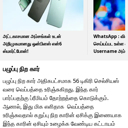
அட்டகாசமான அம்சங்கள் உடன்
WhatsApp : விரை
அறிமுகமானது ஒன்பிளஸ் என்6
செய்யப்பட உள்ள வ
ஸ்மார்ட்போன்!
Username அம்சம்.
பழுப்பு நிற கார்
பழுப்பு நிற கார் அதிகபட்சமாக 56 டிகிரி செல்சியஸ்
வரை வெப்பத்தை உரிஞ்சுகிறது. இந்த கார்
பார்ப்பதற்கு ப்ரீமியம் தோற்றத்தை கொடுக்கும்.
ஆனால், இது மிக எளிதாக வெப்பத்தை
உரிஞ்சுவதால் கறுப்பு நிற காரின் ஏசிக்கு இணையாக
இந்த காரின் ஏசியும் உழைக்க வேண்டிய கட்டாயம்