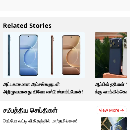
Related Stories
அட்டகாசமான அம்சங்களுடன்
ஆப்பிள் ஐபோன் 1
அறிமுகமானது விவோ எஸ்2 ஸ்மார்ட்போன்!
க்கு வாங்கிக்கொள
சமீபத்திய செய்திகள்
View More
ரெப்போ வட்டி விகிதத்தில் மாற்றமில்லை!