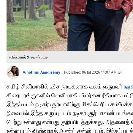
விஸ்வநாத் & சன்ஸ் படம்
Vinothini Aandisamy
|
Published:
06 Jul 2026 11:07 AM
IST
தமிழ் சினிமாவில் உச்ச நாயகனாக வலம் வருபவர்
நடி
திரையரங்குகளில் வெளியாகி விமர்சன ரீதியாக மட்டும
இந்தப் படம் நடிகர் சூர்யாவிற்கு மிகப்பெரிய கம்ப
நிலையில் இந்த கருப்பு படம் நடிகர் சூர்யாவின் படங
பெற்று உள்ளது என்பது குறிப்பிடத்தக்கது. அதனைத் 
உள்ள படம் விஸ்வநாத் அண்ட் சன்ஸ் படம். இந்தப் பட