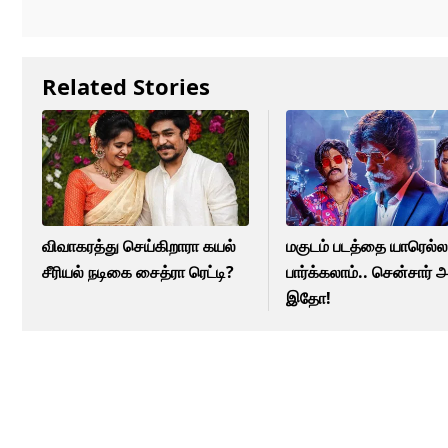
Related Stories
விவாகரத்து செய்கிறாரா கயல்
மகுடம் படத்தை யாரெல்ல
சீரியல் நடிகை சைத்ரா ரெட்டி?
பார்க்கலாம்.. சென்சார் அ
இதோ!