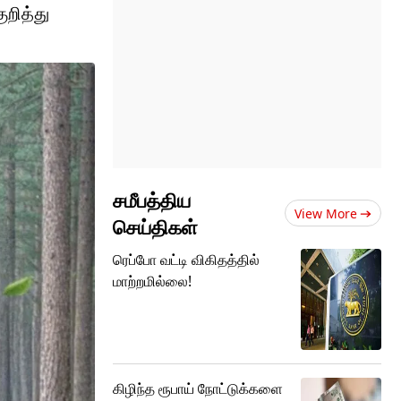
ுறித்து
சமீபத்திய
View More
செய்திகள்
ரெப்போ வட்டி விகிதத்தில்
மாற்றமில்லை!
கிழிந்த ரூபாய் நோட்டுக்களை