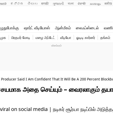
ews9
ಕನ್ನಡ
తెలుగు
मराठी
ગુજરાતી
বাংলা
ਪੰਜਾਬੀ
മലയാളം
मनी9
லைஃப்ஸ்டைல்
ஆன்மீகம்
ுதுபோக்கு
ஷார்ட் வீடியோஸ்
ஆன்மீகம்
லைஃப்ஸ்டைல்
வணி
வணிகம்
வைரல்
ிமுக
பிரதமர் மோடி
மழை அப்டேட்
வீடியோ
ஓடிடி கார்னர்
தங்கம்
டெக்னாலஜி
ஹெஃல்த்
roducer Said I Am Confident That It Will Be A 200 Percent Blockb
ிச்சயமாக அதை செய்யும் – வைரலாகும் தயார
l on social media | நடிகர் சூர்யா நடிப்பில் அடுத்