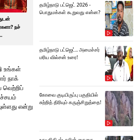
தமிழ்நாடு பட்ஜெட் 2026 -
பொதுமக்கள் கூறுவது என்ன?
துடன்
்களா? நச்
தமிழ்நாடு பட்ஜெட்.. அமைச்சர்
மரிய வில்சன் உரை!
ி உங்கள்
ர் நாக்
 வெற்றிப்
கோவை குடியிருப்பு பகுதியில்
ச்சயம்
சுற்றித் திரியும் கருஞ்சிறுத்தை!
ுள்ளது என்று
உதயநிதி ஸ்டாலின் கைதை