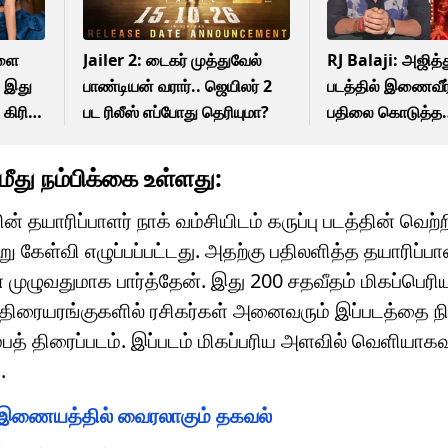
களை
Jailer 2: டைகர் முத்துவேல்
RJ Balaji: அஜித்
 இது
பாண்டியன் வரார்.. ஜெயிலர் 2
படத்தில் இணைவீர
கிரிதி
பட ரிலீஸ் எப்போது தெரியுமா?
பதிலை கொடுத்த
ஆர்.ஜே.பாலாஜி!
ீது நம்பிக்கை உள்ளது:
் தயாரிப்பாளர் நாக் வம்சியிடம் கருப்பு படத்தின் வெற்ற
 கேள்வி எழுப்பப்பட்டது. அதற்கு பதிலளித்த தயாரிப்பாள
 முழுவதுமாக பார்த்தேன். இது 200 சதவீதம் மிகப்பெரிய
 திரையரங்குகளில் ரசிகர்கள் அனைவரும் இப்படத்தை நி
ம்பத் திரைப்படம். இப்படம் மிகப்பரிய அளவில் வெளியாகவ
.
து இணையத்தில் வைரலாகும் தகவல்