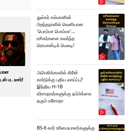
துல்கர் சல்மானின்
பிறந்தநாளில் வெளியான
'பொம்மா பொம்மா'...
ரசிகர்களை கவர்ந்த
ரொமான்டிக் மெலடி!
ியான
அமெரிக்காவில் கிரீன்
ஸ் பட டீசர்!
கார்டுக்கு புதிய வாய்ப்பு?
இந்திய H-1B
விசாதாரர்களுக்கு நம்பிக்கை
தரும் மசோதா
BS-6 கார் உரிமையாளர்களுக்கு