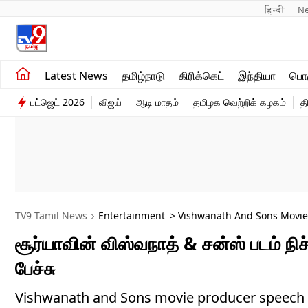
हिन्दी 
N
சமீபத்திய செய்திகள்
உலகம்
Latest News
தமிழ்நாடு
கிரிக்கெட்
இந்தியா
பொழ
தமிழ்நாடு
விளையாட்டு
பட்ஜெட் 2026
விஜய்
ஆடி மாதம்
தமிழக வெற்றிக் கழகம்
த
இந்தியா
பொழுதுபோக்கு
TV9 Tamil News
Entertainment
> Vishwanath And Sons Movie P
சூர்யாவின் விஸ்வநாத் & சன்ஸ் படம் ந
பேச்சு
Vishwanath and Sons movie producer speech vira