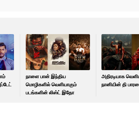
ாம்
நாளை பான் இந்திய
அதிரடியாக வெள
ப்டேட்
மொழிகளில் வெளியாகும்
நானியின் தி பாரடை
படங்களின் லிஸ்ட் இதோ