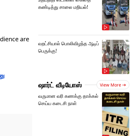
கண்டித்து சாலை மறியல்!
udience are
வறட்சியால் பொலிவிழந்த ஆடிப்
பெருக்கு!
ணு
ஷார்ட் வீடியோஸ்
View More
வருமான வரி கணக்கு தாக்கல்
செய்ய கடைசி நாள்