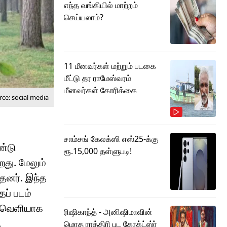
எந்த வங்கியில் மாற்றம்
செய்யலாம்?
11 மீனவர்கள் மற்றும் படகை
மீட்டு தர ராமேஸ்வரம்
மீனவர்கள் கோரிக்கை
ce: social media
சாம்சங் கேலக்ஸி எஸ்25-க்கு
ண்டு
ரூ.15,000 தள்ளுபடி!
றது. மேலும்
்தனர். இந்த
தப் படம்
ல் வெளியாக
ரிஷிகாந்த் - அனிஷிமாவின்
.
மொத ராத்திரி பட கேரக்ட்ஸ்ர்