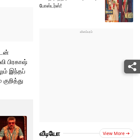
போஸ்டர்ஸ்!
ுடன்
வி பிரகாஷ்
ம் இந்தப்
 குறித்து
வீடியோ
View More