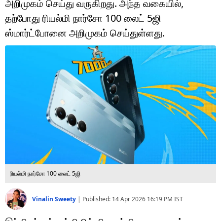
அறிமுகம் செய்து வருகிறது. அந்த வகையில்,
டெக்னாலஜி
தற்போது ரியல்மி நார்சோ 100 லைட் 5ஜி
ஆன்மீகம்
ஸ்மார்ட்போனை அறிமுகம் செய்துள்ளது.
வைரல்
ஹெஃல்த்
ஷார்ட் வீடியோஸ்
வலை கதைகள்
போட்டோ கேலரி
ரியல்மி நார்சோ 100 லைட் 5ஜி
Vinalin Sweety
|
Published:
14 Apr 2026 16:19 PM
IST