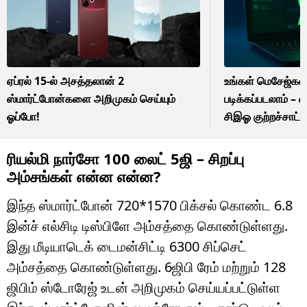
ஏப்ரல் 15-ல் அசத்தலான் 2
உங்கள் மெசேஜ்கள
ஸ்மார்ட்போன்களை அறிமுகம் செய்யும்
படிக்கப்படலாம் – வ
ஓப்போ!
சிஇஓ குற்றச்சாட்ட
ரியல்மி நார்சோ 100 லைட் 5ஜி – சிறப்பு
அம்சங்கள் என்ன என்ன?
இந்த ஸ்மார்ட்போன் 720*1570 பிக்சல் கொண்ட 6.8
இன்ச் எல்சிடி டிஸ்பிளே அம்சத்தை கொண்டுள்ளது.
இது மீடியாடெக் டைமன்சிட்டி 6300 சிப்செட்
அம்சத்தை கொண்டுள்ளது. 6ஜிபி ரேம் மற்றும் 128
ஜிபிம் ஸ்டோரேஜ் உடன் அறிமுகம் செய்யப்பட்டுள்ள