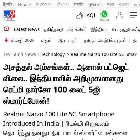
हिन्दी 
News9
ಕನ್ನಡ
తెలుగు
मराठी
ગુજરાતી
বাংলা
ਪੰਜਾਬੀ
മല
AQI
சமீபத்திய செய்திகள்
Latest News
தமிழ்நாடு
கிரிக்கெட்
இந்தியா
பொழுதுபோக்க
பட்ஜெட் 2026
விஜய்
ஆடி மாதம்
தமிழக வெற்றிக் கழகம்
திம
தமிழ்நாடு
TV9 Tamil News
Technology
> Realme Narzo 100 Lite 5G Smartp
இந்தியா
அசத்தல் அம்சங்கள்.. ஆனால் பட்ஜெட்
உலகம்
விலை.. இந்தியாவில் அறிமுகமானது
விளையாட்டு
ரெட்மி நார்சோ 100 லைட் 5ஜி
ஸ்மார்ட்போன்!
பொழுதுபோக்கு
லைஃப்ஸ்டைல்
Realme Narzo 100 Lite 5G Smartphone
Introduced In India | ரியல்மி நிறுவனம்
வணிகம்
தொடர்ந்து தனது புதிய மாடல் ஸ்மார்ட்போன்களை