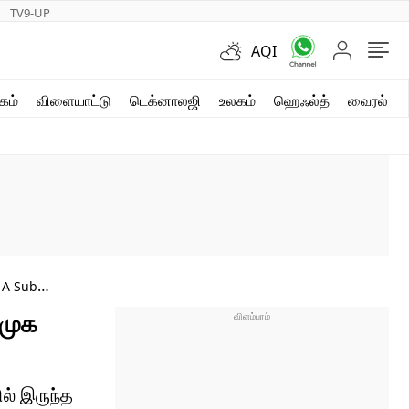
TV9-UP
AQI
ஷார்ட் வீடியோஸ்
கம்
விளையாட்டு
டெக்னாலஜி
உலகம்
ஹெஃல்த்
வைரல்
வலை கதைகள்
போட்டோ கேலரி
 A Sub
ிமுக
ல் இருந்த