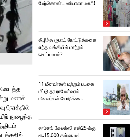
மேற்கொண்ட லயோலா மணி!
கிழிந்த ரூபாய் நோட்டுக்களை
எந்த வங்கியில் மாற்றம்
செய்யலாம்?
11 மீனவர்கள் மற்றும் படகை
 கிடைத்த
மீட்டு தர ராமேஸ்வரம்
ென்று மணல்
மீனவர்கள் கோரிக்கை
ு நேரத்தில்
மீறி நுழைந்த
்திடம்
சாம்சங் கேலக்ஸி எஸ்25-க்கு
கடத்தலில்
ரூ.15,000 தள்ளுபடி!