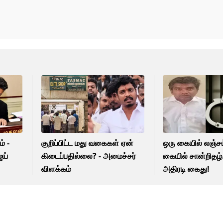
் -
குறிப்பிட்ட மது வகைகள் ஏன்
ஒரு கையில் லஞ்சம
ஜய்
கிடைப்பதில்லை? - அமைச்சர்
கையில் சான்றிதழ்
விளக்கம்
அதிரடி கைது!