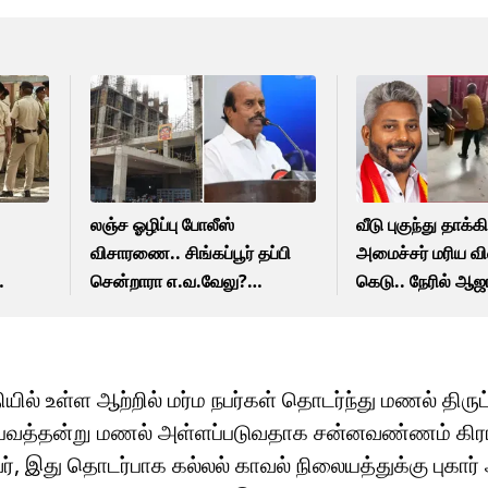
லஞ்ச ஓழிப்பு போலீஸ்
வீடு புகுந்து தாக்க
விசாரணை.. சிங்கப்பூர் தப்பி
அமைச்சர் மரிய வி
சென்றாரா எ.வ.வேலு?
கெடு.. நேரில் ஆஜ
்டை!
வழக்கறிஞர் அளித்த விளக்கம்!
நீதிமன்றம் உத்தரவு
யில் உள்ள ஆற்றில் மர்ம நபர்கள் தொடர்ந்து மணல் திருட்ட
 சம்பவத்தன்று மணல் அள்ளப்படுவதாக சன்னவண்ணம் கிர
 இது தொடர்பாக கல்லல் காவல் நிலையத்துக்கு புகார் 