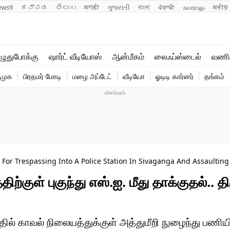
ews9
ಕನ್ನಡ
తెలుగు
मराठी
ગુજરાતી
বাংলা
ਪੰਜਾਬੀ
മലയാളം
मनी9
லைஃப்ஸ்டைல்
ஆன்மீகம்
ுதுபோக்கு
ஷார்ட் வீடியோஸ்
ஆன்மீகம்
லைஃப்ஸ்டைல்
வணி
வணிகம்
வைரல்
ிமுக
பிரதமர் மோடி
மழை அப்டேட்
வீடியோ
ஓடிடி கார்னர்
தங்கம்
டெக்னாலஜி
ஹெஃல்த்
or Trespassing Into A Police Station In Sivaganga And Assaulting
ற்குள் புகுந்து எஸ்.ஐ. மீது தாக்குதல்.. த
ல் காவல் நிலையத்துக்குள் அத்துமீறி நுழைந்து பணியி