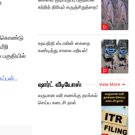
ை
சுற்றித் திரியும் கருஞ்சிறுத்தை!
ு கொண்டு
உதயநிதி ஸ்டாலின் கைதை
மீறி
கண்டித்து சாலை மறியல்!
 பகுதியில்
்பன்..
ஷார்ட் வீடியோஸ்
View More
வருமான வரி கணக்கு தாக்கல்
செய்ய கடைசி நாள்