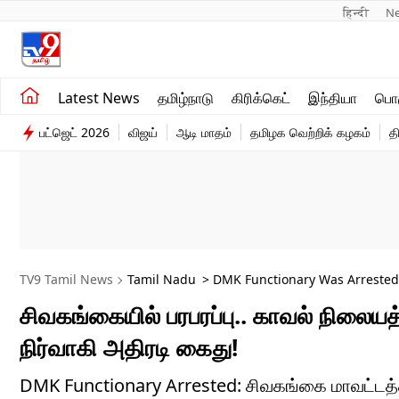
हिन्दी 
N
சமீபத்திய செய்திகள்
உலகம்
Latest News
தமிழ்நாடு
கிரிக்கெட்
இந்தியா
பொழ
தமிழ்நாடு
விளையாட்டு
பட்ஜெட் 2026
விஜய்
ஆடி மாதம்
தமிழக வெற்றிக் கழகம்
த
இந்தியா
பொழுதுபோக்கு
TV9 Tamil News
Tamil Nadu
> DMK Functionary Was Arrested F
Inspector
சிவகங்கையில் பரபரப்பு.. காவல் நிலையத்தி
நிர்வாகி அதிரடி கைது!
DMK Functionary Arrested: சிவகங்கை மாவட்டத்தி