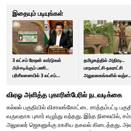
இதையும் படியுங்கள்
3 லட்சம் ரேஷன் கார்டுகள்
தமிழகத்தில் அதிரடி..
அச்சடிக்கும் பணி..
மாநகராட்சி-நகராட்சி
பரிசீலனையில் 3 லட்சம்
அலுவலகங்களில் லஞ்ச
கார்டுகள்.. எப்போது
ஒழிப்புத்துறை திடீர் வேட
வழங்கப்படும்!
விஏஓ அளித்த புகாரின்பேரில் நடவடிக்கை
கல்லல் பகுதியில் விசாலங்கோட்டை சாத்தம்பட்டி பகுதி
வருவதாக புகார் எழுந்து வந்தது. இந்த நிலையில்,
அலுவலர் ஜெகனுக்கு ரகசிய தகவல் கிடைத்தது. அவர்,