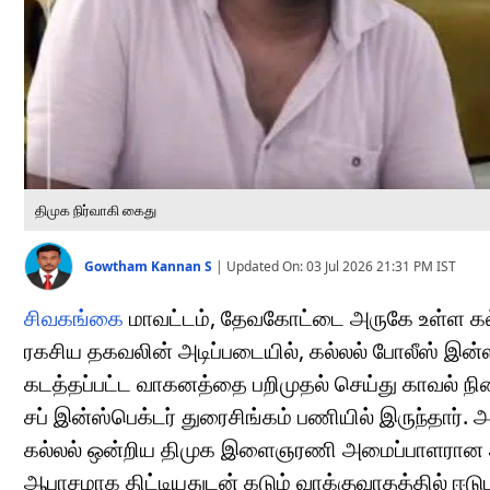
திமுக நிர்வாகி கைது
Gowtham Kannan S
|
Updated On:
03 Jul 2026 21:31 PM
IST
சிவகங்கை
மாவட்டம், தேவகோட்டை அருகே உள்ள கல்ல
ரகசிய தகவலின் அடிப்படையில், கல்லல் போலீஸ் இன்ஸ்
கடத்தப்பட்ட வாகனத்தை பறிமுதல் செய்து காவல் நி
சப் இன்ஸ்பெக்டர் துரைசிங்கம் பணியில் இருந்தார்.
கல்லல் ஒன்றிய திமுக இளைஞரணி அமைப்பாளரான அ
ஆபாசமாக திட்டியதுடன் கடும் வாக்குவாதத்தில் ஈடுபட