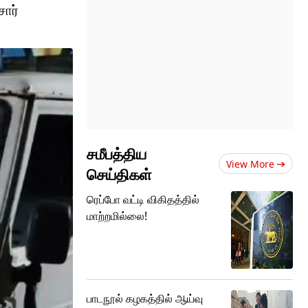
ார்
சமீபத்திய
View More
செய்திகள்
ரெப்போ வட்டி விகிதத்தில்
மாற்றமில்லை!
பாடநூல் கழகத்தில் ஆய்வு