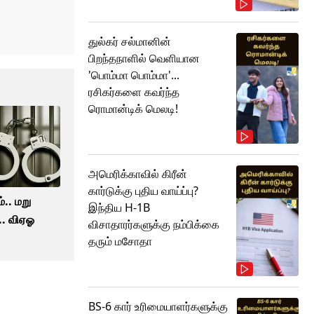
துல்கர் சல்மானின்
பிறந்தநாளில் வெளியான
'பொம்மா பொம்மா'...
ரசிகர்களை கவர்ந்த
ரொமான்டிக் மெலடி!
அமெரிக்காவில் கிரீன்
கார்டுக்கு புதிய வாய்ப்பு?
்.. மறு
இந்திய H-1B
.. விஏஓ
விசாதாரர்களுக்கு நம்பிக்கை
தரும் மசோதா
BS-6 கார் உரிமையாளர்களுக்கு