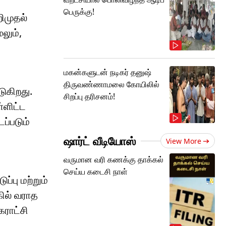
பெருக்கு!
ிமுதல்
லும்,
மகன்களுடன் நடிகர் தனுஷ்
திருவண்ணாமலை கோயிலில்
ுகிறது.
சிறப்பு தரிசனம்!
்ளிட்ட
ப்படும்
ஷார்ட் வீடியோஸ்
View More
வருமான வரி கணக்கு தாக்கல்
செய்ய கடைசி நாள்
்பு மற்றும்
கில் வராத
கராட்சி