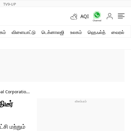
TV9-UP
AQI
ஷார்ட் வீடியோஸ்
கம்
விளையாட்டு
டெக்னாலஜி
உலகம்
ஹெஃல்த்
வைரல்
வலை கதைகள்
போட்டோ கேலரி
pal Corporation
டீர்
சி மற்றும்