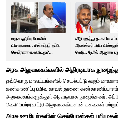
லஞ்ச ஓழிப்பு போலீஸ்
வீடு புகுந்து தாக்கிய சம்
விசாரணை.. சிங்கப்பூர் தப்பி
அமைச்சர் மரிய வில்சனுக
சென்றாரா எ.வ.வேலு?
கெடு.. நேரில் ஆஜராக ப
வழக்கறிஞர் அளித்த விளக்கம்!
நீதிமன்றம் உத்தரவு!
அரசு அலுவலகங்களில் அதிரடியாக நுழைந்த
ஒவ்வொரு மாவட்டங்களில் செயல்பட்டு வரும் மாநகராட
கண்காணிப்பு பிரிவு காவல் துணை கண்காணிப்பாளர்
அலுவலகங்களுக்குள் அதிரடியாக நுழைந்தனர். அப
வெளியேற்றிவிட்டு அலுவலகங்களின் கதவுகள் மற்
அரசு ஊழியர்களின் செல்போன்கள் பறிமுதல