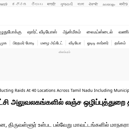
ews9
ಕನ್ನಡ
తెలుగు
मराठी
ગુજરાતી
বাংলা
ਪੰਜਾਬੀ
മലയാളം
मनी9
லைஃப்ஸ்டைல்
ஆன்மீகம்
ுதுபோக்கு
ஷார்ட் வீடியோஸ்
ஆன்மீகம்
லைஃப்ஸ்டைல்
வணி
வணிகம்
வைரல்
ிமுக
பிரதமர் மோடி
மழை அப்டேட்
வீடியோ
ஓடிடி கார்னர்
தங்கம்
டெக்னாலஜி
ஹெஃல்த்
ducting Raids At 40 Locations Across Tamil Nadu Including Munici
்சி அலுவலகங்களில் லஞ்ச ஒழிப்புத்துறை தி
, திருவள்ளூர் உள்பட பல்வேறு மாவட்டங்களில் மாநகராட்