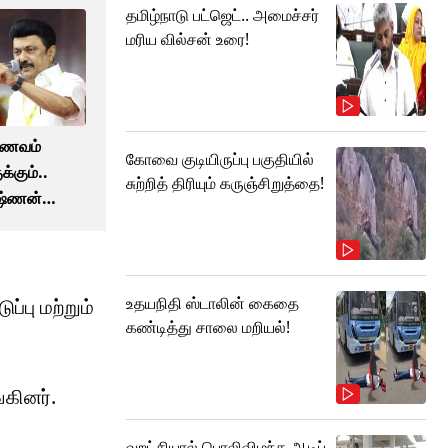
தமிழ்நாடு பட்ஜெட்.. அமைச்சர்
மரிய வில்சன் உரை!
ஆணவம்
கோவை குடியிருப்பு பகுதியில்
க்கும்..
சுற்றித் திரியும் கருஞ்சிறுத்தை!
ஷ்ணன்
டாலின்
உதயநிதி ஸ்டாலின் கைதை
்பு மற்றும்
கண்டித்து சாலை மறியல்!
கினர்.
வறட்சியால் பொலிவிழந்த ஆடிப்