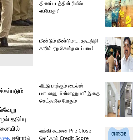
திரைப்படத்தின் ரிலீஸ்
எப்போது?
மீண்டும் மீண்டுமா... உதயநிதி
காரில் ஏற சென்ற எடப்பாடி!
வீட்டு பாத்ரூம் டைல்ஸ்
்கப்படும்
பளபளனு மின்னணுமா? இதை
்
செய்தாலே போதும்
ல்வேறு
ல் தடுப்பு
தனையில்
வங்கி கடனை Pre Close
்குடி
ஈரோடு
செய்தால் Credit Score