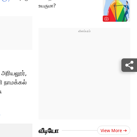
உயருமா?
 அரியலூர்,
ரி நாமக்கல்
ு
்
வீடியோ
View More