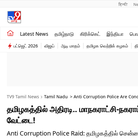
हिन्दी 
N
சமீபத்திய செய்திகள்
உலகம்
Latest News
தமிழ்நாடு
கிரிக்கெட்
இந்தியா
பொழ
தமிழ்நாடு
விளையாட்டு
பட்ஜெட் 2026
விஜய்
ஆடி மாதம்
தமிழக வெற்றிக் கழகம்
த
இந்தியா
பொழுதுபோக்கு
TV9 Tamil News
Tamil Nadu
> Anti Corruption Police Are Con
And Municipality Offices
தமிழகத்தில் அதிரடி.. மாநகராட்சி-நகராட
வேட்டை!
Anti Corruption Police Raid: தமிழகத்தில் சென்னை