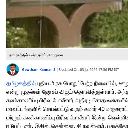
தமிழகத்தில் லஞ்ச ஒழிப்பு சோதனை
Gowtham Kannan S
|
Updated On:
03 Jul 2026 17:56 PM
IST
தமிழகத்தில்
புதிய அரசு பொறுப்பேற்ற நிலையில், ஊழல
என்று முதல்வர் ஜோசப் விஜய் தெரிவித்துள்ளார். அந
கண்காணிப்பு பிரிவு போலீசார் அதிரடி சோதனைகளில் 
மாவட்டங்களில் செயல்பட்டு வரும் சுமார் 40 மாநகரா
மற்றும் கண்காணிப்பு பிரிவு போலீசார் இன்று வெள
ஈடுபட்டனர். இதில், சென்னை, திருவள்ளூர், புதுக