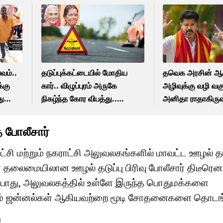
பவம்..
தடுப்புக்கட்டையில் மோதிய
தவெக அரசின் 
்கு
கார்.. விழுப்புரம் அருகே
அழிவுக்கு வழி வகு
ுதுவை
நிகழ்ந்த கோர விபத்து..
அனிதா ராதாகிரு
சென்னையை சேர்ந்த இருவர்
கைதுக்கு மு.க.ஸ்
மரணம்!
கண்டனம்!
 போலீசார்
்சி மற்றும் நகராட்சி அலுவலகங்களில் மாவட்ட ஊழல் தடுப
 தலைமையிலான ஊழல் தடுப்பு பிரிவு போலீசார் திடீரென
்போது, அலுவலகத்தில் உள்ளே இருந்த பொதுமக்களை
றும் ஜன்னல்கள் ஆகியவற்றை மூடி சோதனைகளை தொடங்
்