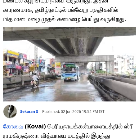
மண்டல சுழற்சியும் நிலவி வருகிறது. இதன்
டெக்னாலஜி
காரணமாக, தமிழ்நாட்டில் பல்வேறு பகுதிகளில்
ஆன்மீகம்
மிதமான மழை முதல் கனமழை பெய்து வருகிறது.
வைரல்
ஹெஃல்த்
ஷார்ட் வீடியோஸ்
வலை கதைகள்
போட்டோ கேலரி
Sekaran S
|
Published:
02 Jun 2026 19:54 PM
IST
கோவை
(Kovai)
பெரியநாயக்கன்பாளையத்தில் ஸ்ரீ
ராமகிருஷ்ணா வித்யாலய மடத்தில் இருந்து