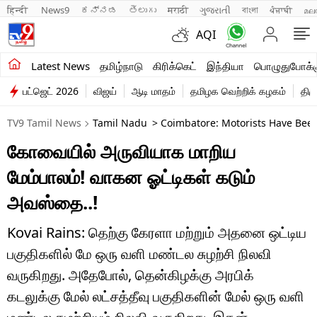
हिन्दी 
News9
ಕನ್ನಡ
తెలుగు
मराठी
ગુજરાતી
বাংলা
ਪੰਜਾਬੀ
മല
AQI
சமீபத்திய செய்திகள்
Latest News
தமிழ்நாடு
கிரிக்கெட்
இந்தியா
பொழுதுபோக்க
பட்ஜெட் 2026
விஜய்
ஆடி மாதம்
தமிழக வெற்றிக் கழகம்
திம
தமிழ்நாடு
TV9 Tamil News
Tamil Nadu
> Coimbatore: Motorists Have Been
இந்தியா
கோவையில் அருவியாக மாறிய
உலகம்
மேம்பாலம்! வாகன ஓட்டிகள் கடும்
விளையாட்டு
அவஸ்தை..!
பொழுதுபோக்கு
Kovai Rains: தெற்கு கேரளா மற்றும் அதனை ஒட்டிய
பகுதிகளில் மே ஒரு வளி மண்டல சுழற்சி நிலவி
லைஃப்ஸ்டைல்
வருகிறது. அதேபோல், தென்கிழக்கு அரபிக்
வணிகம்
கடலுக்கு மேல் லட்சத்தீவு பகுதிகளின் மேல் ஒரு வளி