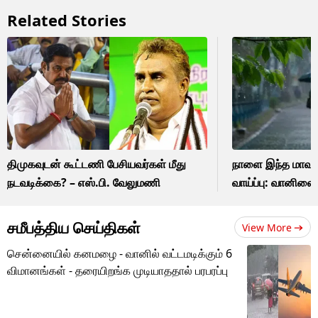
Related Stories
திமுகவுடன் கூட்டணி பேசியவர்கள் மீது
நாளை இந்த மாவட்
நடவடிக்கை? – எஸ்.பி. வேலுமணி
வாய்ப்பு: வானில
சமீபத்திய செய்திகள்
View More
சென்னையில் கனமழை - வானில் வட்டமடிக்கும் 6
விமானங்கள் - தரையிறங்க முடியாததால் பரபரப்பு