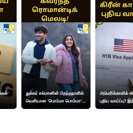
்கல்
துல்கர் சல்மானின் பிறந்தநாளில்
அமெரிக்காவில் கிர
வெளியான 'பொம்மா பொம்மா'...
புதிய வாய்ப்பு? 
ரசிகர்களை கவர்ந்த ரொமான்டிக்
விசாதாரர்களுக்கு
மெலடி!
தரும் மசோதா