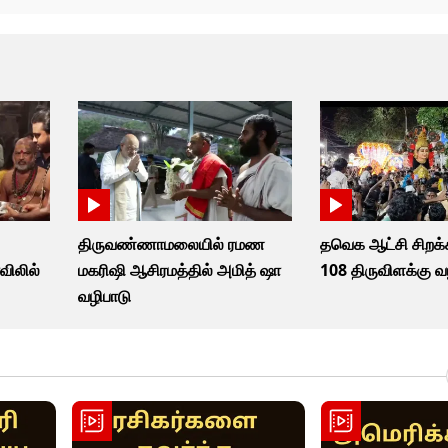
திருவண்ணாமலையில் ரமண
தவெக ஆட்சி சிறக்
ிலில்
மகரிஷி ஆசிரமத்தில் அமித் ஷா
108 திருவிளக்கு வ
வழிபாடு