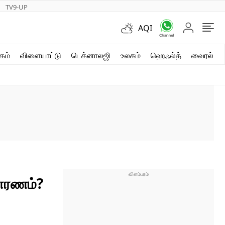
TV9-UP
AQI
ஷார்ட் வீடியோஸ்
கம்
விளையாட்டு
டெக்னாலஜி
உலகம்
ஹெஃல்த்
வைரல்
வலை கதைகள்
போட்டோ கேலரி
காரணம்?