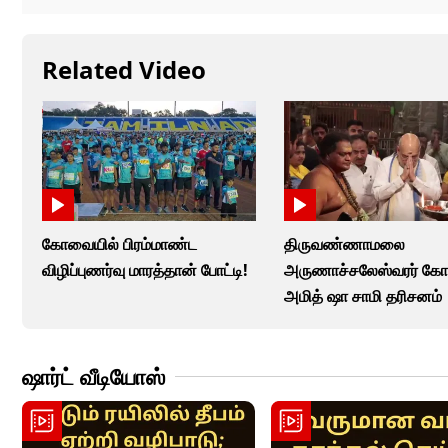
Related Video
கோவையில் பிரம்மாண்ட
திருவண்ணாமலை
விழிப்புணர்வு மாரத்தான் போட்டி!
அருணாச்சலேஸ்வரர் கோவ
அமித் ஷா சாமி தரிசனம்
ஷார்ட் வீடியோஸ்