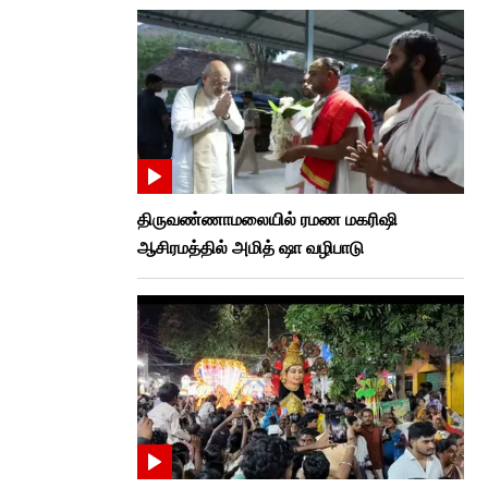
திருவண்ணாமலையில் ரமண மகரிஷி
ஆசிரமத்தில் அமித் ஷா வழிபாடு