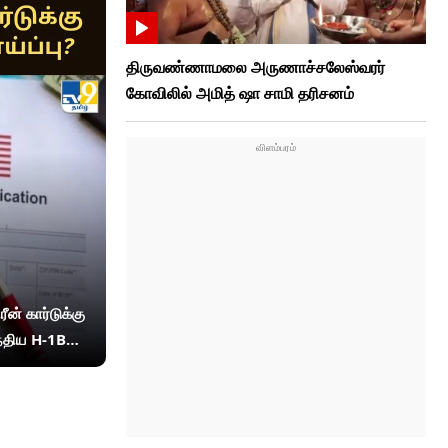
திருவண்ணாமலை அருணாச்சலேஸ்வரர்
கோவிலில் அமித் ஷா சாமி தரிசனம்
ீன் கார்டுக்கு
இந்திய H-1B
 நம்பிக்கை