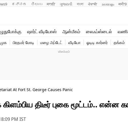
ews9
ಕನ್ನಡ
తెలుగు
मराठी
ગુજરાતી
বাংলা
ਪੰਜਾਬੀ
മലയാളം
मनी9
லைஃப்ஸ்டைல்
ஆன்மீகம்
ுதுபோக்கு
ஷார்ட் வீடியோஸ்
ஆன்மீகம்
லைஃப்ஸ்டைல்
வணி
வணிகம்
வைரல்
ிமுக
பிரதமர் மோடி
மழை அப்டேட்
வீடியோ
ஓடிடி கார்னர்
தங்கம்
டெக்னாலஜி
ஹெஃல்த்
ariat At Fort St. George Causes Panic
்பிய திடீர் புகை மூட்டம்.. என்ன 
 18:09 PM
IST