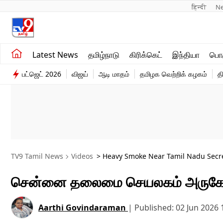
हिन्दी 
N
சமீபத்திய செய்திகள்
உலகம்
Latest News
தமிழ்நாடு
கிரிக்கெட்
இந்தியா
பொழ
தமிழ்நாடு
விளையாட்டு
பட்ஜெட் 2026
விஜய்
ஆடி மாதம்
தமிழக வெற்றிக் கழகம்
த
இந்தியா
பொழுதுபோக்கு
TV9 Tamil News
Videos
> Heavy Smoke Near Tamil Nadu Secret
சென்னை தலைமை செயலகம் அருகே கிளம
Aarthi Govindaraman
|
Published:
02 Jun 2026