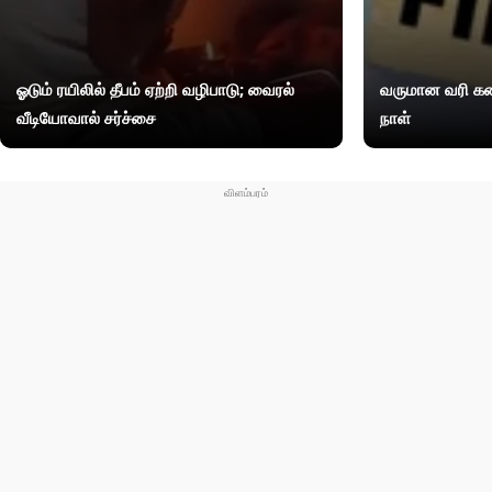
ஓடும் ரயிலில் தீபம் ஏற்றி வழிபாடு; வைரல்
வருமான வரி கண
வீடியோவால் சர்ச்சை
நாள்