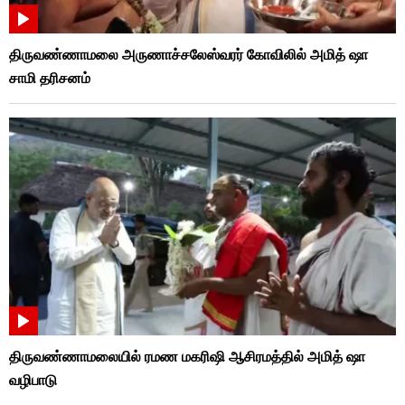
திருவண்ணாமலை அருணாச்சலேஸ்வரர் கோவிலில் அமித் ஷா
சாமி தரிசனம்
திருவண்ணாமலையில் ரமண மகரிஷி ஆசிரமத்தில் அமித் ஷா
வழிபாடு