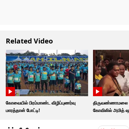
Related Video
கோவையில் பிரம்மாண்ட விழிப்புணர்வு
திருவண்ணாமலை அ
மாரத்தான் போட்டி!
கோவிலில் அமித் ஷ