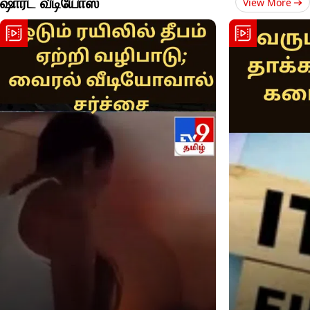
ஷார்ட் வீடியோஸ்
View More