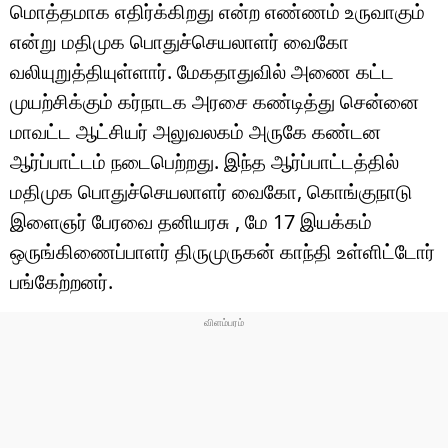
டெக்னாலஜி
மொத்தமாக எதிர்க்கிறது என்ற எண்ணம் உருவாகும்
என்று மதிமுக பொதுச்செயலாளர் வைகோ
ஆன்மீகம்
வலியுறுத்தியுள்ளார். மேகதாதுவில் அணை கட்ட
வைரல்
முயற்சிக்கும் கர்நாடக அரசை கண்டித்து சென்னை
மாவட்ட ஆட்சியர் அலுவலகம் அருகே கண்டன
ஹெஃல்த்
ஆர்ப்பாட்டம் நடைபெற்றது. இந்த ஆர்ப்பாட்டத்தில்
மதிமுக பொதுச்செயலாளர் வைகோ, கொங்குநாடு
ஷார்ட் வீடியோஸ்
இளைஞர் பேரவை தனியரசு , மே 17 இயக்கம்
வலை கதைகள்
ஒருங்கிணைப்பாளர் திருமுருகன் காந்தி உள்ளிட்டோர்
பங்கேற்றனர்.
போட்டோ கேலரி