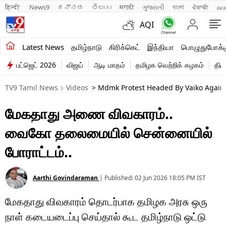
हिन्दी 
News9
ಕನ್ನಡ
తెలుగు
मराठी
ગુજરાતી
বাংলা
ਪੰਜਾਬੀ
മല
AQI
சமீபத்திய செய்திகள்
Latest News
தமிழ்நாடு
கிரிக்கெட்
இந்தியா
பொழுதுபோக்க
பட்ஜெட் 2026
விஜய்
ஆடி மாதம்
தமிழக வெற்றிக் கழகம்
திம
தமிழ்நாடு
TV9 Tamil News
Videos
> Mdmk Protest Headed By Vaiko Again
இந்தியா
மேகதாது அணை விவகாரம்..
உலகம்
வைகோ தலைமையில் சென்னையில்
விளையாட்டு
போராட்டம்..
பொழுதுபோக்கு
Aarthi Govindaraman
|
Published:
02 Jun 2026 18:05 PM
IST
லைஃப்ஸ்டைல்
மேகதாது விவகாரம் தொடர்பாக தமிழக அரசு ஒரு
வணிகம்
நாள் கடையடைப்பு செய்தால் கூட தமிழ்நாடு ஒட்டு