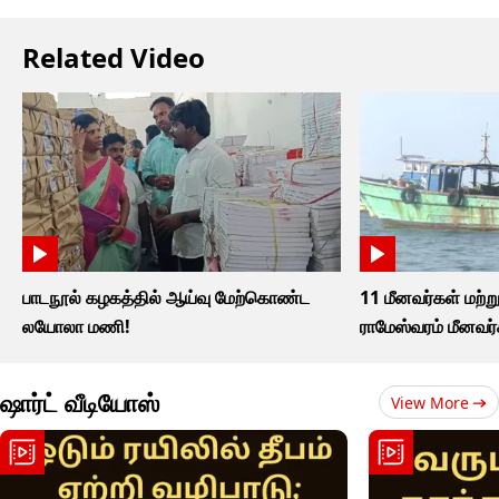
Related Video
பாடநூல் கழகத்தில் ஆய்வு மேற்கொண்ட
11 மீனவர்கள் மற்று
லயோலா மணி!
ராமேஸ்வரம் மீனவர
ஷார்ட் வீடியோஸ்
View More