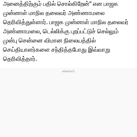
டெக்னாலஜி
அனைத்திற்கும் பதில் சொல்கிறேன்” என பாஜக
முன்னாள் மாநில தலைவர் அண்ணாமலை
ஆன்மீகம்
தெரிவித்துள்ளார். பாஜக முன்னாள் மாநில தலைவர்
வைரல்
அண்ணாமலை, டெல்லிக்கு புறப்பட்டுச் செல்லும்
முன்பு சென்னை விமான நிலையத்தில்
ஹெஃல்த்
செய்தியாளர்களை சந்தித்தபோது இவ்வாறு
தெரிவித்தார்.
ஷார்ட் வீடியோஸ்
வலை கதைகள்
போட்டோ கேலரி