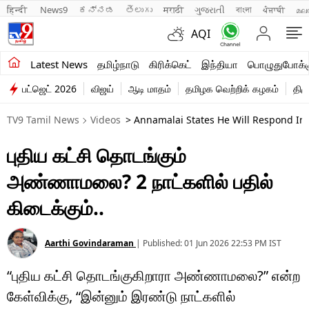
हिन्दी 
News9
ಕನ್ನಡ
తెలుగు
मराठी
ગુજરાતી
বাংলা
ਪੰਜਾਬੀ
മല
AQI
சமீபத்திய செய்திகள்
Latest News
தமிழ்நாடு
கிரிக்கெட்
இந்தியா
பொழுதுபோக்க
பட்ஜெட் 2026
விஜய்
ஆடி மாதம்
தமிழக வெற்றிக் கழகம்
திம
தமிழ்நாடு
TV9 Tamil News
Videos
> Annamalai States He Will Respond In
இந்தியா
புதிய கட்சி தொடங்கும்
உலகம்
அண்ணாமலை? 2 நாட்களில் பதில்
விளையாட்டு
கிடைக்கும்..
பொழுதுபோக்கு
Aarthi Govindaraman
|
Published:
01 Jun 2026 22:53 PM
IST
லைஃப்ஸ்டைல்
“புதிய கட்சி தொடங்குகிறாரா அண்ணாமலை?” என்ற
வணிகம்
கேள்விக்கு, “இன்னும் இரண்டு நாட்களில்