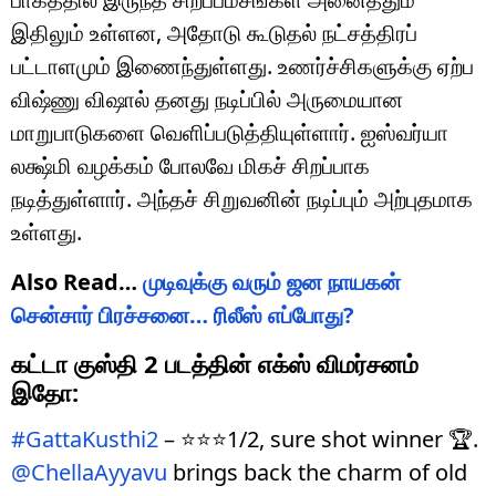
இதிலும் உள்ளன, அதோடு கூடுதல் நட்சத்திரப்
பட்டாளமும் இணைந்துள்ளது. உணர்ச்சிகளுக்கு ஏற்ப
விஷ்ணு விஷால் தனது நடிப்பில் அருமையான
மாறுபாடுகளை வெளிப்படுத்தியுள்ளார். ஐஸ்வர்யா
லக்ஷ்மி வழக்கம் போலவே மிகச் சிறப்பாக
நடித்துள்ளார். அந்தச் சிறுவனின் நடிப்பும் அற்புதமாக
உள்ளது.
Also Read…
முடிவுக்கு வரும் ஜன நாயகன்
சென்சார் பிரச்சனை… ரிலீஸ் எப்போது?
கட்டா குஸ்தி 2 படத்தின் எக்ஸ் விமர்சனம்
இதோ:
#GattaKusthi2
– ⭐️⭐️⭐️1/2, sure shot winner 🏆.
@ChellaAyyavu
brings back the charm of old