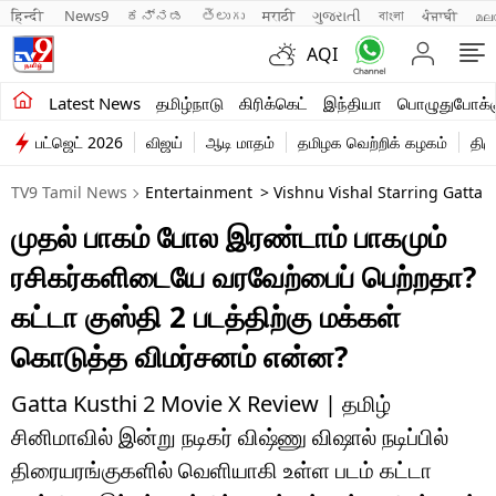
हिन्दी 
News9
ಕನ್ನಡ
తెలుగు
मराठी
ગુજરાતી
বাংলা
ਪੰਜਾਬੀ
മല
AQI
சமீபத்திய செய்திகள்
Latest News
தமிழ்நாடு
கிரிக்கெட்
இந்தியா
பொழுதுபோக்க
பட்ஜெட் 2026
விஜய்
ஆடி மாதம்
தமிழக வெற்றிக் கழகம்
திம
தமிழ்நாடு
TV9 Tamil News
Entertainment
> Vishnu Vishal Starring Gatta 
இந்தியா
முதல் பாகம் போல இரண்டாம் பாகமும்
உலகம்
ரசிகர்களிடையே வரவேற்பைப் பெற்றதா?
விளையாட்டு
கட்டா குஸ்தி 2 படத்திற்கு மக்கள்
கொடுத்த விமர்சனம் என்ன?
பொழுதுபோக்கு
லைஃப்ஸ்டைல்
Gatta Kusthi 2 Movie X Review | தமிழ்
சினிமாவில் இன்று நடிகர் விஷ்ணு விஷால் நடிப்பில்
வணிகம்
திரையரங்குகளில் வெளியாகி உள்ள படம் கட்டா