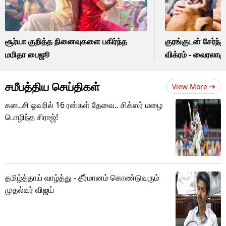
சூர்யா குறித்த நினைவுகளை பகிர்ந்த
குரங்குடன் சேர்ந்த
மமிதா பைஜூ
விக்ரம் - வைரலாகு
சமீபத்திய செய்திகள்
View More
கடைசி ஓவரில் 16 ரன்கள் தேவை.. சிக்ஸர் மழை
பொழிந்த சிராஜ்!
தமிழ்த்தாய் வாழ்த்து - தீர்மானம் கொண்டுவரும்
முதல்வர் விஜய்