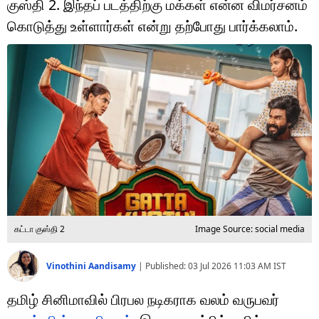
குஸ்தி 2. இந்தப் படத்திற்கு மக்கள் என்ன விமர்சனம்
டெக்னாலஜி
கொடுத்து உள்ளார்கள் என்று தற்போது பார்க்கலாம்.
ஆன்மீகம்
வைரல்
ஹெஃல்த்
ஷார்ட் வீடியோஸ்
வலை கதைகள்
போட்டோ கேலரி
கட்டா குஸ்தி 2
Image Source: social media
Vinothini Aandisamy
|
Published:
03 Jul 2026 11:03 AM
IST
தமிழ் சினிமாவில் பிரபல நடிகராக வலம் வருபவர்