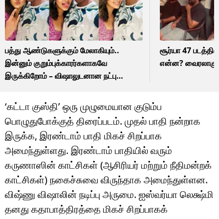
பத்து ஆண்டுகளுக்கும் மேலாகியும்..
சூர்யா 47 படத்தின
இன்னும் குறும்புக்காரர்களாகவே
என்ன? வைரலாகும
இருக்கிறோம் – விஷாலுடனான நட்பு
குறித்து அஞ்சலி நெகிழ்ச்சி பதிவு!
‘கட்டா குஸ்தி’ ஒரு முழுமையான குடும்ப
பொழுதுபோக்குத் திரைப்படம். முதல் பாதி நன்றாக
இருக்க, இரண்டாம் பாதி மிகச் சிறப்பாக
அமைந்துள்ளது. இரண்டாம் பாதியில் வரும்
கருணாஸின் காட்சிகள் (ஆசிரியர் மற்றும் நீதிமன்றக்
காட்சிகள்) நகைச்சுவை விருந்தாக அமைந்துள்ளன.
விஷ்ணு விஷாலின் நடிப்பு அருமை. ஐஸ்வர்யா லெக்ஷ்மி
தனது கதாபாத்திரத்தை மிகச் சிறப்பாகக்