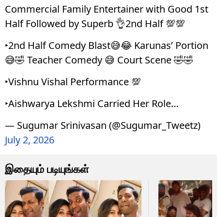
Commercial Family Entertainer with Good 1st
Half Followed by Superb 👌2nd Half 💯💯
‣2nd Half Comedy Blast😅😂 Karunas’ Portion
😅🤣 Teacher Comedy 😅 Court Scene 🤣🤣
‣Vishnu Vishal Performance 💯
‣Aishwarya Lekshmi Carried Her Role…
— Sugumar Srinivasan (@Sugumar_Tweetz)
July 2, 2026
இதையும் படியுங்கள்