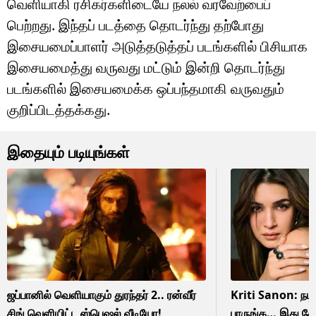
வெளியாகி ரசிகர்களிடையே நலல் வரவேற்பைப்
பெற்றது. இந்தப் படத்தை தொடர்ந்து தற்போது
இசையமைப்பாளர் அடுத்தடுத்தப் படங்களில் பிசியாக
இசையமைத்து வருவது மட்டும் இன்றி தொடர்ந்து
படங்களில் இசையமைக்க ஒப்பந்தமாகி வருவதும்
குறிப்பிடத்தக்கது.
இதையும் படியுங்கள்
ஜப்பானில் வெளியாகும் துரந்தர் 2.. ரன்வீர்
Kriti Sanon: 
சிங் வெளியிட்ட ஸ்பெஷல் வீடியோ!
பாருங்க… இது க