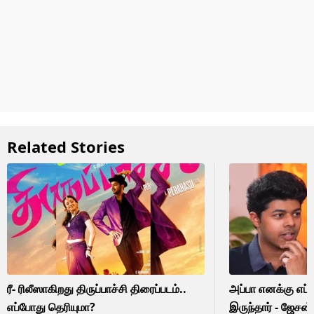
Related Stories
ரீ- ரிலீஸாகிறது திருப்பாச்சி திரைப்படம்..
அப்பா எனக்கு எப
எப்போது தெரியுமா?
இருந்தார் - ஜேசன்