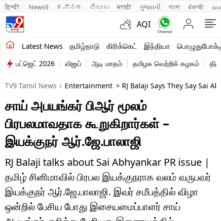
हिन्दी 
News9
ಕನ್ನಡ
తెలుగు
मराठी
ગુજરાતી
বাংলা
ਪੰਜਾਬੀ
മല
AQI
சமீபத்திய செய்திகள்
Latest News
தமிழ்நாடு
கிரிக்கெட்
இந்தியா
பொழுதுபோக்க
பட்ஜெட் 2026
விஜய்
ஆடி மாதம்
தமிழக வெற்றிக் கழகம்
திம
தமிழ்நாடு
TV9 Tamil News
Entertainment
> RJ Balaji Says They Say Sai A
இந்தியா
சாய் அபயங்கர் பிஆர் மூலம்
உலகம்
பிரபலமாவதாக கூறுகிறார்கள் –
விளையாட்டு
இயக்குநர் ஆர்.ஜே.பாலாஜி
பொழுதுபோக்கு
RJ Balaji talks about Sai Abhyankar PR issue |
தமிழ் சினிமாவில் பிரபல இயக்குநராக வலம் வருபவர்
லைஃப்ஸ்டைல்
இயக்குநர் ஆர்.ஜே.பாலாஜி. இவர் சமீபத்தில் விழா
வணிகம்
ஒன்றில் பேசிய போது இசையமைப்பாளர் சாய்