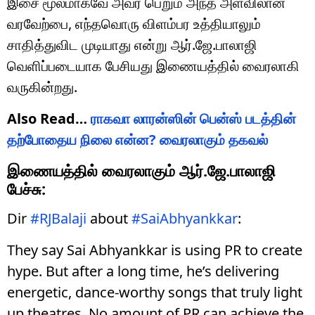
இசை மூலமாகவே அவர் பெறும் அந்த அளவிலான
வரவேற்பை, எந்தவொரு விளம்பர உத்தியாலும்
சாதித்துவிட முடியாது என்று ஆர்.ஜே.பாலாஜி
வெளிப்படையாக பேசியது இணையத்தில் வைரலாகி
வருகின்றது.
Also Read…
ராகவா லாரன்ஸின் பென்ஸ் படத்தின்
தற்போதைய நிலை என்ன? வைரலாகும் தகவல்
இணையத்தில் வைரலாகும் ஆர்.ஜே.பாலாஜி
பேச்சு:
Dir
#RJBalaji
about
#SaiAbhyankkar
:
They say Sai Abhyankkar is using PR to create
hype. But after a long time, he’s delivering
energetic, dance-worthy songs that truly light
up theatres. No amount of PR can achieve the