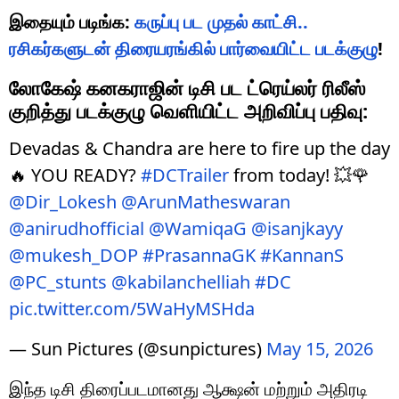
இதையும் படிங்க:
கருப்பு பட முதல் காட்சி..
ரசிகர்களுடன் திரையரங்கில் பார்வையிட்ட படக்குழு
!
லோகேஷ் கனகராஜின் டிசி பட ட்ரெய்லர் ரிலீஸ்
குறித்து படக்குழு வெளியிட்ட அறிவிப்பு பதிவு:
Devadas & Chandra are here to fire up the day
🔥 YOU READY?
#DCTrailer
from today! 💥🌹
@Dir_Lokesh
@ArunMatheswaran
@anirudhofficial
@WamiqaG
@isanjkayy
@mukesh_DOP
#PrasannaGK
#KannanS
@PC_stunts
@kabilanchelliah
#DC
pic.twitter.com/5WaHyMSHda
— Sun Pictures (@sunpictures)
May 15, 2026
இந்த டிசி திரைப்படமானது ஆக்ஷன் மற்றும் அதிரடி