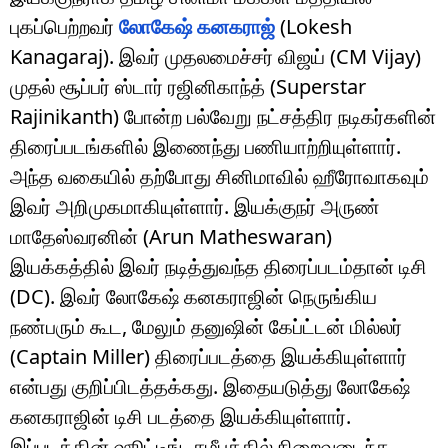
புகப்பெற்றவர்
லோகேஷ் கனகராஜ்
(Lokesh
Kanagaraj). இவர் முதலமைச்சர் விஜய் (CM Vijay)
முதல் சூப்பர் ஸ்டார் ரஜினிகாந்த் (Superstar
Rajinikanth) போன்ற பல்வேறு நட்சத்திர நடிகர்களின்
திரைப்படங்களில் இணைந்து பணியாற்றியுள்ளார்.
அந்த வகையில் தற்போது சினிமாவில் ஹீரோவாகவும்
இவர் அறிமுகமாகியுள்ளார். இயக்குநர் அருண்
மாதேஸ்வரனின் (Arun Matheswaran)
இயக்கத்தில் இவர் நடித்துவந்த திரைப்படம்தான் டிசி
(DC). இவர் லோகேஷ் கனகராஜின் நெருங்கிய
நண்பரும் கூட, மேலும் தனுஷின் கேப்ட்டன் மில்லர்
(Captain Miller) திரைப்படத்தை இயக்கியுள்ளார்
என்பது குறிப்பிடத்தக்கது. இதையடுத்து லோகேஷ்
கனகராஜின் டிசி படத்தை இயக்கியுள்ளார்.
இப்படத்தின் ஷூட்டிங், சமீபத்தில் நிறைவடைந்த