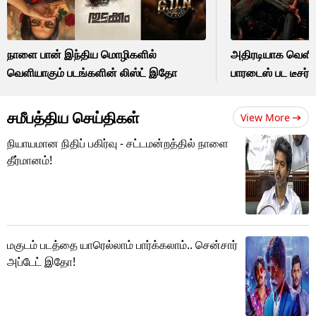
நாளை பான் இந்திய மொழிகளில்
அதிரடியாக வெளி
வெளியாகும் படங்களின் லிஸ்ட் இதோ
பாரடைஸ் பட டீசர்!
சமீபத்திய செய்திகள்
View More
நியாயமான நிதிப் பகிர்வு - சட்டமன்றத்தில் நாளை
தீர்மானம்!
மகுடம் படத்தை யாரெல்லாம் பார்க்கலாம்.. சென்சார்
அப்டேட் இதோ!