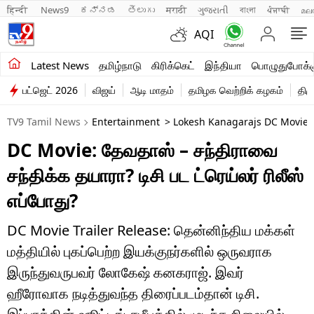
हिन्दी 
News9
ಕನ್ನಡ
తెలుగు
मराठी
ગુજરાતી
বাংলা
ਪੰਜਾਬੀ
മല
AQI
சமீபத்திய செய்திகள்
Latest News
தமிழ்நாடு
கிரிக்கெட்
இந்தியா
பொழுதுபோக்க
பட்ஜெட் 2026
விஜய்
ஆடி மாதம்
தமிழக வெற்றிக் கழகம்
திம
தமிழ்நாடு
TV9 Tamil News
Entertainment
> Lokesh Kanagarajs DC Movie T
இந்தியா
DC Movie: தேவதாஸ் – சந்திராவை
உலகம்
சந்திக்க தயாரா? டிசி பட ட்ரெய்லர் ரிலீஸ்
விளையாட்டு
எப்போது?
பொழுதுபோக்கு
DC Movie Trailer Release: தென்னிந்திய மக்கள்
மத்தியில் புகப்பெற்ற இயக்குநர்களில் ஒருவராக
லைஃப்ஸ்டைல்
இருந்துவருபவர் லோகேஷ் கனகராஜ். இவர்
வணிகம்
ஹீரோவாக நடித்துவந்த திரைப்படம்தான் டிசி.