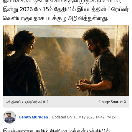
இப்பாத்தின் ஷூட்டிங் சமீபத்தில் முடிந்த நிலையில்,
டெக்னாலஜி
இன்று 2026 மே 15ம் தேதியில் இப்படத்தின் ட்ரெய்லர்
ஆன்மீகம்
வெளியாகுவதாக படக்குழு அறிவித்துள்ளது.
வைரல்
ஹெஃல்த்
ஷார்ட் வீடியோஸ்
வலை கதைகள்
போட்டோ கேலரி
டிசி திரைப்பட டிரெய்லர் அப்டேட்
Image Source: X
Barath Murugan
|
Updated On:
15 May 2026 14:42 PM
IST
இயக்குநராக தமிழ் சினிமா மக்கள் மத்தியில்