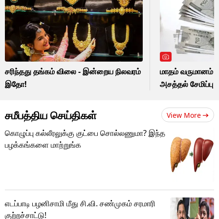
சரிந்தது தங்கம் விலை - இன்றைய நிலவரம்
மாதம் வருமானம் ம
இதோ!
அசத்தல் சேமிப்பு த
சமீபத்திய செய்திகள்
View More
கொழுப்பு கல்லீரலுக்கு குட்பை சொல்லணுமா? இந்த
பழக்கங்களை மாற்றுங்க
எடப்பாடி பழனிசாமி மீது சி.வி. சண்முகம் சரமாரி
குற்றச்சாட்டு!