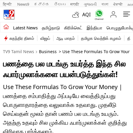
हिन्दी 
News9
ಕನ್ನಡ
తెలుగు
मराठी
ગુજરાતી
বাংলা
ਪੰਜਾਬੀ
മല
AQI
சமீபத்திய செய்திகள்
Latest News
தமிழ்நாடு
கிரிக்கெட்
இந்தியா
பொழுதுபோக்க
சுதந்திர தினம்
விஜய்
ஆடி மாதம்
தமிழக வெற்றிக் கழகம்
தி
தமிழ்நாடு
TV9 Tamil News
Business
> Use These Formulas To Grow Your 
இந்தியா
பணத்தை பல மடங்கு உயர்த்த இந்த சில
உலகம்
ஃபார்முலாக்களை பயன்படுத்துங்கள்!
விளையாட்டு
Use These Formulas To Grow Your Money |
பொழுதுபோக்கு
பணத்தை சம்பாதித்து அப்படியே வைத்திருப்பது
பொருளாதாரத்தை வலுவாக்க உதவாது. முதலீடு
லைஃப்ஸ்டைல்
செய்வதன் மூலம் தான் பணம் பல மடங்கு உயரும்.
வணிகம்
அதற்கு உதவும் சில முக்கிய ஃபார்முலாக்கள் குறித்து
விரிவாக பார்க்கலாம்.