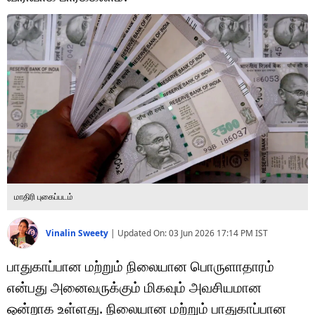
டெக்னாலஜி
ஆன்மீகம்
வைரல்
ஹெஃல்த்
ஷார்ட் வீடியோஸ்
வலை கதைகள்
மாதிரி புகைப்படம்
போட்டோ கேலரி
Vinalin Sweety
|
Updated On:
03 Jun 2026 17:14 PM
IST
பாதுகாப்பான மற்றும் நிலையான பொருளாதாரம்
என்பது அனைவருக்கும் மிகவும் அவசியமான
ஒன்றாக உள்ளது. நிலையான மற்றும் பாதுகாப்பான