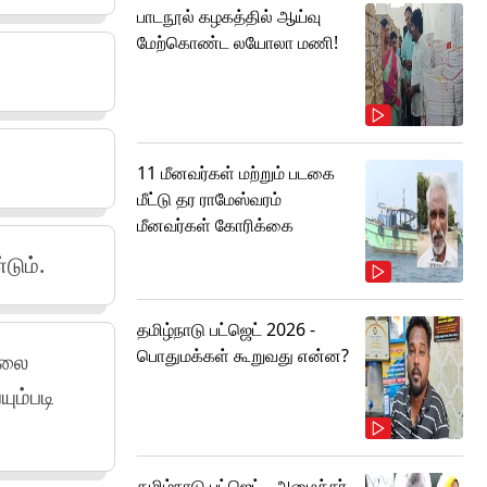
பாடநூல் கழகத்தில் ஆய்வு
மேற்கொண்ட லயோலா மணி!
11 மீனவர்கள் மற்றும் படகை
மீட்டு தர ராமேஸ்வரம்
மீனவர்கள் கோரிக்கை
டும்.
தமிழ்நாடு பட்ஜெட் 2026 -
பொதுமக்கள் கூறுவது என்ன?
்லை
ும்படி
தமிழ்நாடு பட்ஜெட்.. அமைச்சர்