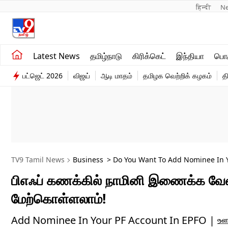
हिन्दी 
N
சமீபத்திய செய்திகள்
உலகம்
Latest News
தமிழ்நாடு
கிரிக்கெட்
இந்தியா
பொழ
தமிழ்நாடு
விளையாட்டு
பட்ஜெட் 2026
விஜய்
ஆடி மாதம்
தமிழக வெற்றிக் கழகம்
த
இந்தியா
பொழுதுபோக்கு
TV9 Tamil News
Business
> Do You Want To Add Nominee In Y
பிஎஃப் கணக்கில் நாமினி இணைக்க வேண்
மேற்கொள்ளலாம்!
Add Nominee In Your PF Account In EPFO | ஊழி