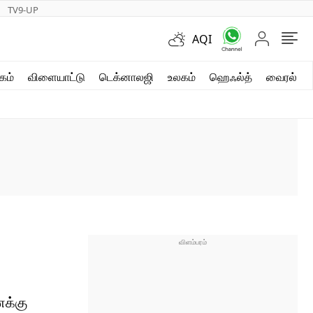
TV9-UP
AQI
ஷார்ட் வீடியோஸ்
கம்
விளையாட்டு
டெக்னாலஜி
உலகம்
ஹெஃல்த்
வைரல்
வலை கதைகள்
போட்டோ கேலரி
ணக்கு