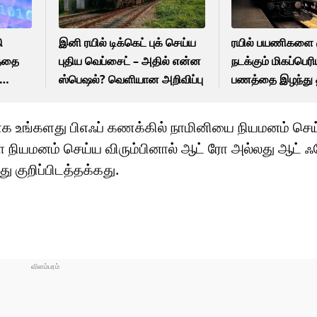
ி
இனி ரயில் டிக்கெட் புக் செய்ய
ரயில் பயணிகளை க
த்தை
புதிய வெப்சைட் – அதில் என்ன
நடக்கும் மிகப்பெர
ஸ்பெஷல்? வெளியான அறிவிப்பு
பணத்தை இழந்து த
பயணிகள்
லபமாக உங்களது பிஎஃப் கணக்கில் நாமினியை நியமனம் செய
ை நியமனம் செய்ய விரும்பினால் ஆட் ரோ அல்லது ஆட் ஃ
 குறிப்பிடத்தக்கது.