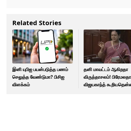
Related Stories
இனி யுபிஐ பயன்படுத்த பணம்
தனி மாவட்டம் ஆகிறதா
செலுத்த வேண்டுமா? பிசிஐ
விருத்தாசலம்! பிரேமலத
விளக்கம்
விஜயகாந்த் கூறியதென்