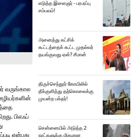
எடுத்த இளைஞர் - பரபரப்பு
சம்பவம்!
அனைத்து கட்சிக்
கூட்டத்தைக் கூட்ட முதல்வர்
தயங்குவது ஏன்? சீமான்
திருச்செந்தூர் கோயிலில்
ர் வருங்கால
தீக்குளித்து தற்கொலைக்கு
 ஊழியர்களின்
முயன்ற பக்தர்!
ணத்தை
து. பிஎஃப்
ு
சென்னையில் அடுத்த 2
்படி என்பது
நாட்களுக்கு மிதமான