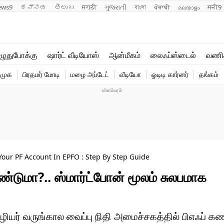
ews9
ಕನ್ನಡ
తెలుగు
मराठी
ગુજરાતી
বাংলা
ਪੰਜਾਬੀ
മലയാളം
मनी9
லைஃப்ஸ்டைல்
ஆன்மீகம்
ுதுபோக்கு
ஷார்ட் வீடியோஸ்
ஆன்மீகம்
லைஃப்ஸ்டைல்
வணி
வணிகம்
வைரல்
ிமுக
பிரதமர் மோடி
மழை அப்டேட்
வீடியோ
ஓடிடி கார்னர்
தங்கம்
டெக்னாலஜி
ஹெஃல்த்
our PF Account In EPFO : Step By Step Guide
டுமா?.. ஸ்மார்ட்போன் மூலம் சுலபமாக
யர் வருங்கால வைப்பு நிதி அமைச்சகத்தில் பிஎஃப் க