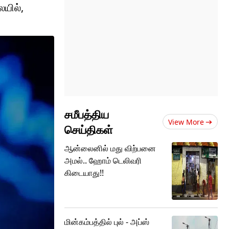
யில்,
சமீபத்திய
View More
செய்திகள்
ஆன்லைனில் மது விற்பனை
அமல்.. ஹோம் டெலிவரி
கிடையாது!!
மின்கம்பத்தில் புல் - அப்ஸ்