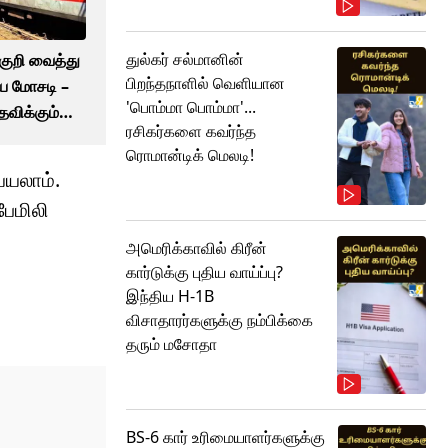
துல்கர் சல்மானின்
ுறி வைத்து
பிறந்தநாளில் வெளியான
ிய மோசடி –
'பொம்மா பொம்மா'...
விக்கும்
ரசிகர்களை கவர்ந்த
ரொமான்டிக் மெலடி!
்யலாம்.
பேமிலி
அமெரிக்காவில் கிரீன்
கார்டுக்கு புதிய வாய்ப்பு?
இந்திய H-1B
விசாதாரர்களுக்கு நம்பிக்கை
தரும் மசோதா
BS-6 கார் உரிமையாளர்களுக்கு