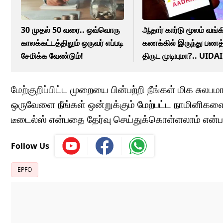
30 முதல் 50 வரை.. ஒவ்வொரு
ஆதார் கார்டு மூலம் வங்க
காலக்கட்டத்திலும் ஒருவர் எப்படி
கணக்கில் இருந்து பண
சேமிக்க வேண்டும்!
திருட முடியுமா?.. UIDAI
கூறுவது இதுதான்!
மேற்குறிப்பிட்ட முறையை பின்பற்றி நீங்கள் மிக சு
ஒருவேளை நீங்கள் ஒன்றுக்கும் மேற்பட்ட நாமினிகள
டீடைல்ஸ் என்பதை தேர்வு செய்துக்கொள்ளலாம் என்பது
Follow Us
EPFO