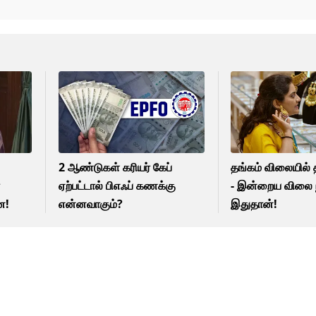
2 ஆண்டுகள் கரியர் கேப்
தங்கம் விலையில் தி
ா
ஏற்பட்டால் பிஎஃப் கணக்கு
- இன்றைய விலை 
ன!
என்னவாகும்?
இதுதான்!