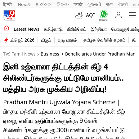
हिन्दी 
News9
ಕನ್ನಡ
తెలుగు
मराठी
ગુજરાતી
বাংলা
ਪੰਜਾਬੀ
മല
AQI
சமீபத்திய செய்திகள்
Latest News
தமிழ்நாடு
கிரிக்கெட்
இந்தியா
பொழுதுபோக்க
பட்ஜெட் 2026
விஜய்
ஆடி மாதம்
தமிழக வெற்றிக் கழகம்
திம
தமிழ்நாடு
TV9 Tamil News
Business
> Beneficiaries Under Pradhan Mantr
இந்தியா
இனி உஜ்வாலா திட்டத்தின் கீழ் 4
உலகம்
சிலிண்டர்களுக்கு மட்டுமே மானியம்..
விளையாட்டு
மத்திய அரசு முக்கிய அறிவிப்பு!
பொழுதுபோக்கு
Pradhan Mantri Ujjwala Yojana Scheme |
பிரதம மந்திரி உஜ்வாலா யோஜனா திட்டத்தின் கீழ்
லைஃப்ஸ்டைல்
ஏழை, எளிய குடும்பங்களுக்கு 9 கேஸ்
வணிகம்
சிலிண்டர்களுக்கு ரூ.300 மானியம் வழங்கப்பட்டு