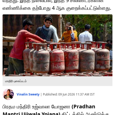
வந்தது. இந்த நிலையில், இந்த 9 சிலிண்டர்களின்
டெக்னாலஜி
எண்ணிக்கை தற்போது 4 ஆக குறைக்கப்பட்டுள்ளது.
ஆன்மீகம்
வைரல்
ஹெஃல்த்
ஷார்ட் வீடியோஸ்
வலை கதைகள்
போட்டோ கேலரி
மாதிரி புகைப்படம்
Vinalin Sweety
|
Published:
09 Jun 2026 11:37 AM
IST
பிரதம மந்திரி உஜ்வாலா யோஜனா
(Pradhan
Mantri Ujjwala Yojana)
திட்டத்தில் ஆண்டுக்கு