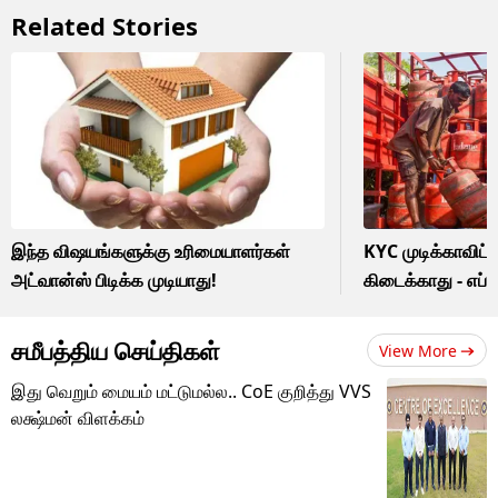
Related Stories
இந்த விஷயங்களுக்கு உரிமையாளர்கள்
KYC முடிக்காவிட்ட
அட்வான்ஸ் பிடிக்க முடியாது!
கிடைக்காது - எப்ப
சமீபத்திய செய்திகள்
View More
இது வெறும் மையம் மட்டுமல்ல.. CoE குறித்து VVS
லக்ஷ்மன் விளக்கம்