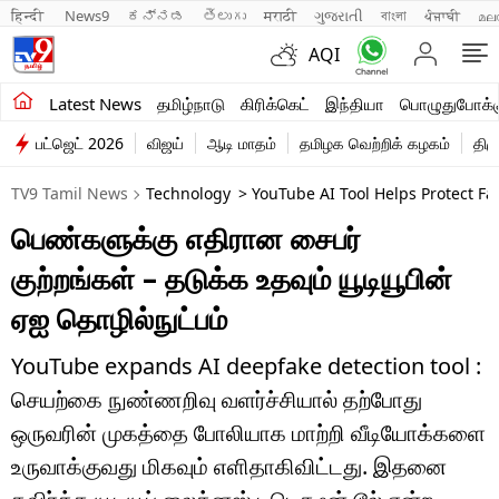
हिन्दी 
News9
ಕನ್ನಡ
తెలుగు
मराठी
ગુજરાતી
বাংলা
ਪੰਜਾਬੀ
മല
AQI
சமீபத்திய செய்திகள்
Latest News
தமிழ்நாடு
கிரிக்கெட்
இந்தியா
பொழுதுபோக்க
பட்ஜெட் 2026
விஜய்
ஆடி மாதம்
தமிழக வெற்றிக் கழகம்
திம
தமிழ்நாடு
TV9 Tamil News
Technology
> YouTube AI Tool Helps Protect F
இந்தியா
பெண்களுக்கு எதிரான சைபர்
உலகம்
குற்றங்கள் – தடுக்க உதவும் யூடியூபின்
விளையாட்டு
ஏஐ தொழில்நுட்பம்
பொழுதுபோக்கு
YouTube expands AI deepfake detection tool :
செயற்கை நுண்ணறிவு வளர்ச்சியால் தற்போது
லைஃப்ஸ்டைல்
ஒருவரின் முகத்தை போலியாக மாற்றி வீடியோக்களை
வணிகம்
உருவாக்குவது மிகவும் எளிதாகிவிட்டது. இதனை