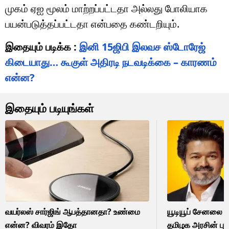
முகம் ஏஐ மூலம் மாற்றப்பட்டதா அல்லது போலியாக
பயன்படுத்தப்பட்டதா என்பதை கண்டறியும்.
இதையும் படிக்க :
இனி 15ஜிபி இலவச ஸ்டோரேஜ்
கிடையாது… கூகுள் அதிரடி நடவடிக்கை – காரணம்
என்ன?
இதையும் படியுங்கள்
வயர்லஸ் சார்ஜிங் ஆபத்தானதா? உண்மை
யூடியூப் சேனலை உ
என்ன? விவரம் இதோ
தமிழக அரசின் புதிய