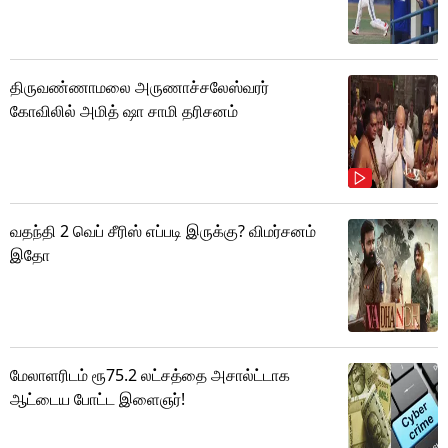
திருவண்ணாமலை அருணாச்சலேஸ்வரர்
கோவிலில் அமித் ஷா சாமி தரிசனம்
வதந்தி 2 வெப் சீரிஸ் எப்படி இருக்கு? விமர்சனம்
இதோ
மேலாளரிடம் ரூ75.2 லட்சத்தை அசால்ட்டாக
ஆட்டைய போட்ட இளைஞர்!