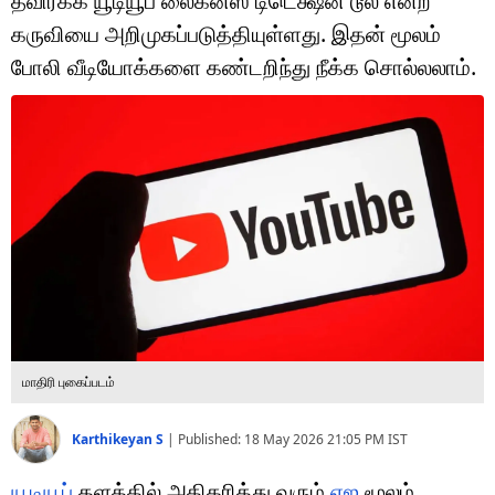
தவிர்க்க யூடியூப் லைக்னஸ் டிடெக்ஷன் டூல் என்ற
டெக்னாலஜி
கருவியை அறிமுகப்படுத்தியுள்ளது. இதன் மூலம்
ஆன்மீகம்
போலி வீடியோக்களை கண்டறிந்து நீக்க சொல்லலாம்.
வைரல்
ஹெஃல்த்
ஷார்ட் வீடியோஸ்
வலை கதைகள்
போட்டோ கேலரி
மாதிரி புகைப்படம்
Karthikeyan S
|
Published:
18 May 2026 21:05 PM
IST
யூடியூப்
தளத்தில் அதிகரித்து வரும்
ஏஐ
மூலம்