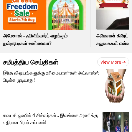
அமேசான் - ஃபிளிப்கார்ட் வழங்கும்
அமேசான் கிரேட் ப்ர
தள்ளுபடிகள் உண்மையா?
சலுகைகள் என்ன
சமீபத்திய செய்திகள்
View More
இந்த விஷயங்களுக்கு உரிமையாளர்கள் அட்வான்ஸ்
பிடிக்க முடியாது!
கடைசி ஓவரில் 4 சிக்ஸர்கள்.. இலங்கை அணிக்கு
எதிரான பிரார் சம்பவம்!