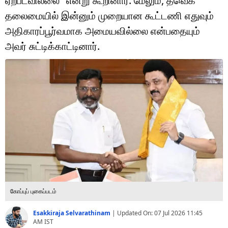
ஏற்படவில்லை" என்று கூறினார். மேலும், தவெக
டெக்னாலஜி
தலைமையில் இன்னும் முறையான கூட்டணி எதுவும்
ஆன்மீகம்
அதிகாரப்பூர்வமாக அமையவில்லை என்பதையும்
அவர் சுட்டிக்காட்டினார்.
வைரல்
ஹெஃல்த்
ஷார்ட் வீடியோஸ்
வலை கதைகள்
போட்டோ கேலரி
கோப்புப் புகைப்படம்
Esakkiraja Selvarathinam
|
Updated On:
07 Jul 2026 11:45
AM
IST