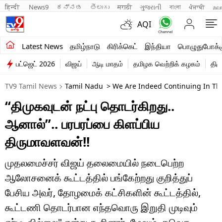
हिन्दी 
News9
ಕನ್ನಡ
తెలుగు
मराठी
ગુજરાતી
বাংলা
ਪੰਜਾਬੀ
മല
AQI
சமீபத்திய செய்திகள்
Latest News
தமிழ்நாடு
கிரிக்கெட்
இந்தியா
பொழுதுபோக்க
பட்ஜெட் 2026
விஜய்
ஆடி மாதம்
தமிழக வெற்றிக் கழகம்
திம
தமிழ்நாடு
TV9 Tamil News
Tamil Nadu
> We Are Indeed Continuing In The
இந்தியா
“திமுகவுடன் நட்பு தொடர்கிறது..
உலகம்
ஆனால்”.. பரபரப்பை கிளப்பிய
விளையாட்டு
திருமாவளவன்!!
பொழுதுபோக்கு
முதலமைச்சர் விஜய் தலைமையில் நடைபெற்ற
ஆலோசனைக் கூட்டத்தில் பங்கேற்றது குறித்துப்
லைஃப்ஸ்டைல்
பேசிய அவர், தோழமைக் கட்சிகளின் கூட்டத்தில்,
வணிகம்
கூட்டணி தொடர்பான எந்தவொரு இறுதி முடிவும்