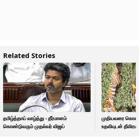
Related Stories
தமிழ்த்தாய் வாழ்த்து - தீர்மானம்
முதியவரை கொன்ற 
கொண்டுவரும் முதல்வர் விஜய்
உதவியுடன் தீவிர