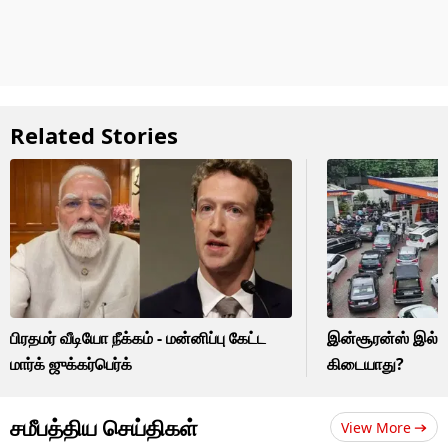
Related Stories
பிரதமர் வீடியோ நீக்கம் - மன்னிப்பு கேட்ட
இன்சூரன்ஸ் இல்ல
மார்க் ஜுக்கர்பெர்க்
கிடையாது?
சமீபத்திய செய்திகள்
View More