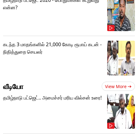
என்ன?
கடந்த 3 மாதங்களில் 21,000 கோடி ரூபாய் கடன் -
நிதித்துறை செயலர்
வீடியோ
View More
தமிழ்நாடு பட்ஜெட்.. அமைச்சர் மரிய வில்சன் உரை!