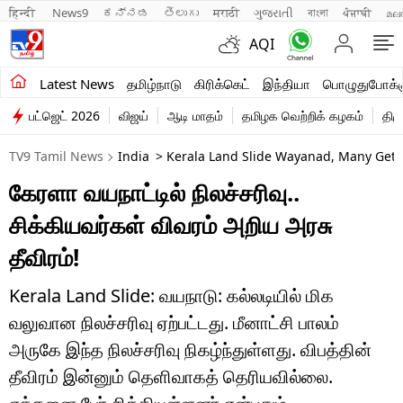
हिन्दी 
News9
ಕನ್ನಡ
తెలుగు
मराठी
ગુજરાતી
বাংলা
ਪੰਜਾਬੀ
മല
AQI
சமீபத்திய செய்திகள்
Latest News
தமிழ்நாடு
கிரிக்கெட்
இந்தியா
பொழுதுபோக்க
பட்ஜெட் 2026
விஜய்
ஆடி மாதம்
தமிழக வெற்றிக் கழகம்
திம
தமிழ்நாடு
TV9 Tamil News
India
> Kerala Land Slide Wayanad, Many Get T
இந்தியா
கேரளா வயநாட்டில் நிலச்சரிவு..
உலகம்
சிக்கியவர்கள் விவரம் அறிய அரசு
விளையாட்டு
தீவிரம்!
பொழுதுபோக்கு
Kerala Land Slide: வயநாடு: கல்லடியில் மிக
வலுவான நிலச்சரிவு ஏற்பட்டது. மீனாட்சி பாலம்
லைஃப்ஸ்டைல்
அருகே இந்த நிலச்சரிவு நிகழ்ந்துள்ளது. விபத்தின்
வணிகம்
தீவிரம் இன்னும் தெளிவாகத் தெரியவில்லை.