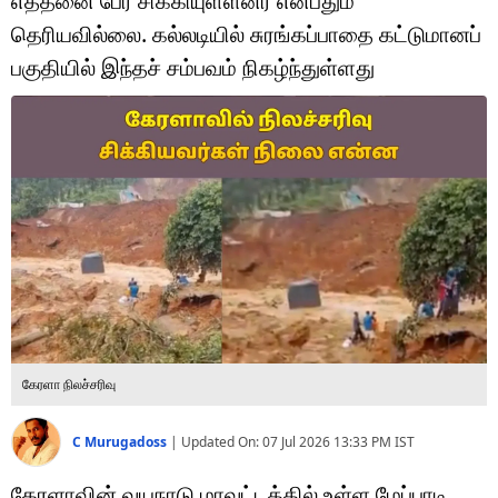
எத்தனை பேர் சிக்கியுள்ளனர் என்பதும்
டெக்னாலஜி
தெரியவில்லை. கல்லடியில் சுரங்கப்பாதை கட்டுமானப்
ஆன்மீகம்
பகுதியில் இந்தச் சம்பவம் நிகழ்ந்துள்ளது
வைரல்
ஹெஃல்த்
ஷார்ட் வீடியோஸ்
வலை கதைகள்
போட்டோ கேலரி
கேரளா நிலச்சரிவு
C Murugadoss
|
Updated On:
07 Jul 2026 13:33 PM
IST
கேரளாவின் வயநாடு மாவட்டத்தில் உள்ள மேப்பாடி