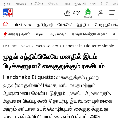
हिन्दी 
News9
ಕನ್ನಡ
తెలుగు
मराठी
ગુજરાતી
বাংলা
ਪੰਜਾਬੀ
മല
AQI
சமீபத்திய செய்திகள்
Latest News
தமிழ்நாடு
கிரிக்கெட்
இந்தியா
பொழுதுபோக்க
சுதந்திர தினம்
விஜய்
ஆடி மாதம்
தமிழக வெற்றிக் கழகம்
தி
தமிழ்நாடு
TV9 Tamil News
Photo Gallery
> Handshake Etiquette: Simple Ti
இந்தியா
முதல் சந்திப்பிலேயே மனதில் இடம்
உலகம்
பிடிக்கணுமா? கைகுலுக்கும் ரகசியம்
விளையாட்டு
Handshake Etiquette: கைகுலுக்கும் முறை
பொழுதுபோக்கு
ஒருவரின் தன்னம்பிக்கை, மரியாதை மற்றும்
ஆளுமையை வெளிப்படுத்தும் முக்கிய அம்சமாகும்.
லைஃப்ஸ்டைல்
மிதமான பிடிப்பு, கண் தொடர்பு, இயல்பான புன்னகை
வணிகம்
மற்றும் சரியான உடல் மொழியுடன் கைகுலுக்குவது
நல்ல முதல் அபிப்பிராயத்தை ஏற்படுத்தும். அதே