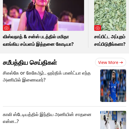
விஸ்வநாத் & சன்ஸ் படத்தில் மமிதா
சாப்பிட்ட அப்புறம் ச
வாங்கிய சம்பளம் இத்தனை கோடியா?
சாப்பிடுறீங்களா?
சமீபத்திய செய்திகள்
View More
சிஎஸ்கே or கேகேஆர்.. ஹர்திக் பாண்ட்யா எந்த
அணியில் இணைவார்?
காலி ஸ்டேடியத்தில் இந்திய அணியின் சாதனை
என்ன..?