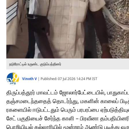
நடுரோட்டில் உருண்ட குடும்பத்தினர்
Vinoth V
|
Published:
07 Jul 2026 14:24 PM
IST
திருப்பத்தூர் மாவட்டம் ஜோலார்பேட்டையில், பாதுகா
தஞ்சமடைந்ததைத் தொடர்ந்து, மகளின் காலைப் பிடித்
ரகளையில் ஈடுபட்டதும் பெரும் பரபரப்பை ஏற்படுத்தியு
சேட் பகுதியைச் சேர்ந்த காளி – பிரவீனா தம்பதியினர
பொறியியல் கல்லூரியில் மூன்றாம் ஆண்டு படித்து வ