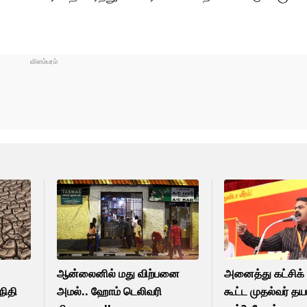
ஆன்லைனில் மது விற்பனை
அனைத்து கட்சிக் 
நிதி
அமல்.. ஹோம் டெலிவரி
கூட்ட முதல்வர் த