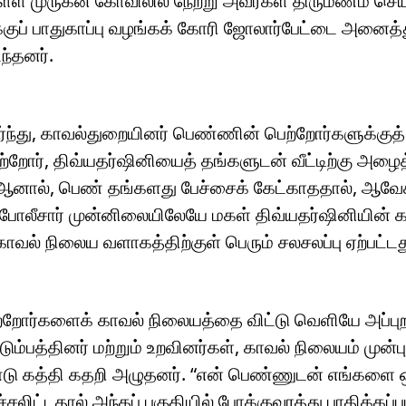
உள்ள முருகன் கோவிலில் நேற்று அவர்கள் திருமணம் செய
ுப் பாதுகாப்பு வழங்கக் கோரி ஜோலார்பேட்டை அனைத்த
ந்தனர்.
்ந்து, காவல்துறையினர் பெண்ணின் பெற்றோர்களுக்குத
றோர், திவ்யதர்ஷினியைத் தங்களுடன் வீட்டிற்கு அழைத
். ஆனால், பெண் தங்களது பேச்சைக் கேட்காததால், ஆவே
ம் போலீசார் முன்னிலையிலேயே மகள் திவ்யதர்ஷினியின் 
வல் நிலைய வளாகத்திற்குள் பெரும் சலசலப்பு ஏற்பட்டத
்றோர்களைக் காவல் நிலையத்தை விட்டு வெளியே அப்புற
பத்தினர் மற்றும் உறவினர்கள், காவல் நிலையம் முன்ப
ரண்டு கத்தி கதறி அழுதனர். “என் பெண்ணுடன் எங்களை
்சலிட்டதால் அந்தப் பகுதியில் போக்குவரத்து பாதிக்கப்பட