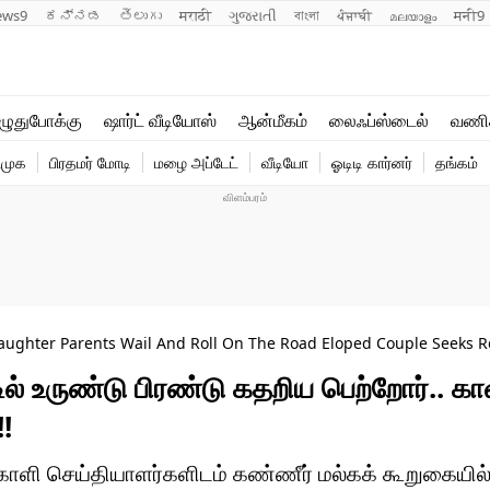
ews9
ಕನ್ನಡ
తెలుగు
मराठी
ગુજરાતી
বাংলা
ਪੰਜਾਬੀ
മലയാളം
मनी9
லைஃப்ஸ்டைல்
ஆன்மீகம்
ுதுபோக்கு
ஷார்ட் வீடியோஸ்
ஆன்மீகம்
லைஃப்ஸ்டைல்
வணி
வணிகம்
வைரல்
ிமுக
பிரதமர் மோடி
மழை அப்டேட்
வீடியோ
ஓடிடி கார்னர்
தங்கம்
டெக்னாலஜி
ஹெஃல்த்
aughter Parents Wail And Roll On The Road Eloped Couple Seeks R
ில் உருண்டு பிரண்டு கதறிய பெற்றோர்.. கா
!
காளி செய்தியாளர்களிடம் கண்ணீர் மல்கக் கூறுகையில்