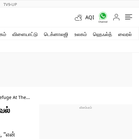
TV9-UP
AQI
ஷார்ட் வீடியோஸ்
கம்
விளையாட்டு
டெக்னாலஜி
உலகம்
ஹெஃல்த்
வைரல்
வலை கதைகள்
போட்டோ கேலரி
efuge At The
வல்
, "என்