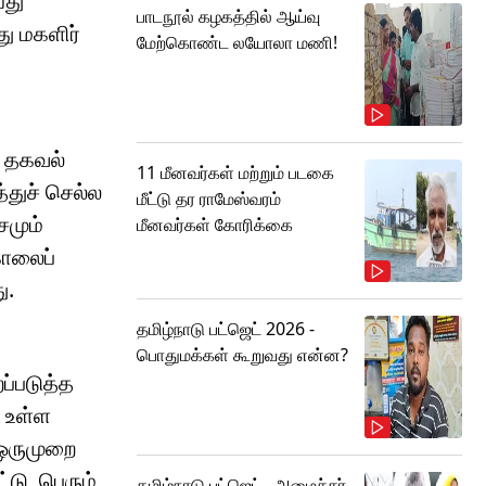
்து
பாடநூல் கழகத்தில் ஆய்வு
ு மகளிர்
மேற்கொண்ட லயோலா மணி!
் தகவல்
11 மீனவர்கள் மற்றும் படகை
்துச் செல்ல
மீட்டு தர ராமேஸ்வரம்
சமும்
மீனவர்கள் கோரிக்கை
காலைப்
ு.
தமிழ்நாடு பட்ஜெட் 2026 -
பொதுமக்கள் கூறுவது என்ன?
ப்படுத்த
ு உள்ள
 ஒருமுறை
்டு, பெரும்
தமிழ்நாடு பட்ஜெட்.. அமைச்சர்