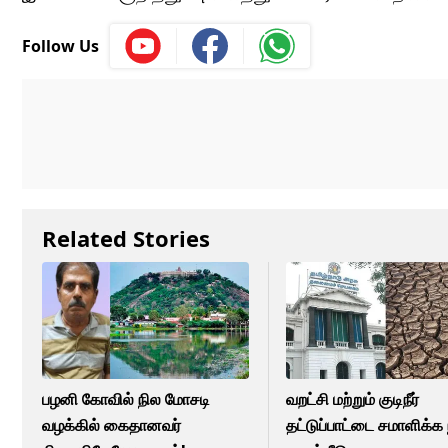
Follow Us
Related Stories
பழனி கோவில் நில மோசடி
வறட்சி மற்றும் குடிநீர்
வழக்கில் கைதானவர்
தட்டுப்பாட்டை சமாளிக்க 