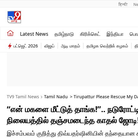
हिन्दी 
N
சமீபத்திய செய்திகள்
உலகம்
Latest News
தமிழ்நாடு
கிரிக்கெட்
இந்தியா
பொழ
தமிழ்நாடு
விளையாட்டு
பட்ஜெட் 2026
விஜய்
ஆடி மாதம்
தமிழக வெற்றிக் கழகம்
த
இந்தியா
பொழுதுபோக்கு
TV9 Tamil News
Tamil Nadu
> Tirupattur Please Rescue My D
Police Station
“என் மகளை மீட்டுத் தாங்க!”.. நடுரோட்ட
நிலையத்தில் தஞ்சமடைந்த காதல் ஜோடி!
இச்சம்பவம் குறித்து திவ்யதர்ஷினியின் தந்தையான 