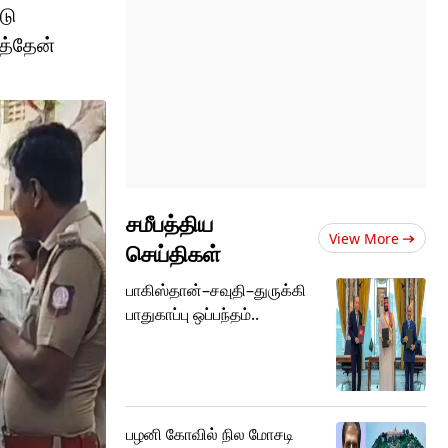
டு
த்தேன்
சமீபத்திய
View More
செய்திகள்
பாகிஸ்தான்–சவுதி–துருக்கி
பாதுகாப்பு ஒப்பந்தம்..
பழனி கோவில் நில மோசடி