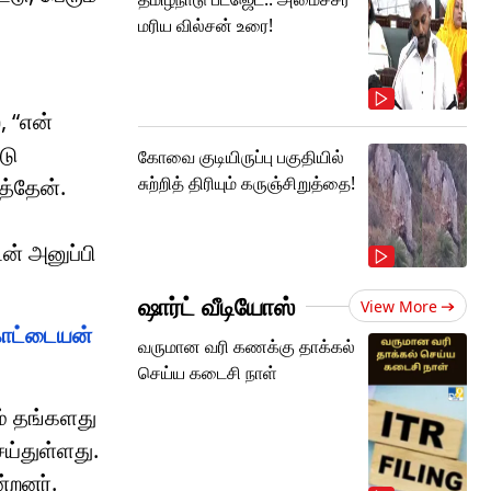
மரிய வில்சன் உரை!
, “என்
டு
கோவை குடியிருப்பு பகுதியில்
சுற்றித் திரியும் கருஞ்சிறுத்தை!
த்தேன்.
ன் அனுப்பி
ஷார்ட் வீடியோஸ்
View More
கோட்டையன்
வருமான வரி கணக்கு தாக்கல்
செய்ய கடைசி நாள்
ம் தங்களது
ய்துள்ளது.
்றனர்.