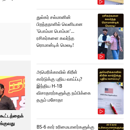
துல்கர் சல்மானின்
பிறந்தநாளில் வெளியான
'பொம்மா பொம்மா'...
ரசிகர்களை கவர்ந்த
ரொமான்டிக் மெலடி!
அமெரிக்காவில் கிரீன்
கார்டுக்கு புதிய வாய்ப்பு?
இந்திய H-1B
விசாதாரர்களுக்கு நம்பிக்கை
தரும் மசோதா
கூட்டத்தைக்
யங்குவது
BS-6 கார் உரிமையாளர்களுக்கு