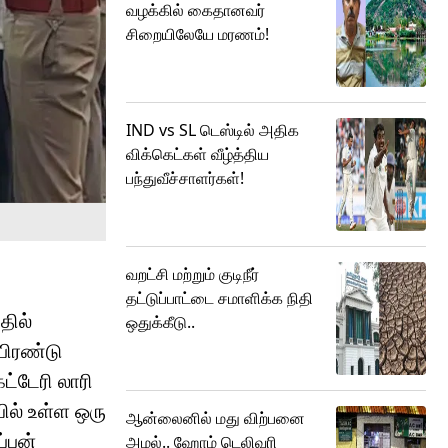
வழக்கில் கைதானவர்
சிறையிலேயே மரணம்!
IND vs SL டெஸ்டில் அதிக
விக்கெட்கள் வீழ்த்திய
பந்துவீச்சாளர்கள்!
வறட்சி மற்றும் குடிநீர்
தட்டுப்பாட்டை சமாளிக்க நிதி
தில்
ஒதுக்கீடு..
பிரண்டு
ட்டேரி லாரி
யில் உள்ள ஒரு
ஆன்லைனில் மது விற்பனை
்பன்
அமல்.. ஹோம் டெலிவரி