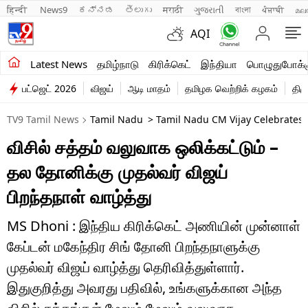
हिन्दी 
News9
ಕನ್ನಡ
తెలుగు
मराठी
ગુજરાતી
বাংলা
ਪੰਜਾਬੀ
മല
AQI
சமீபத்திய செய்திகள்
Latest News
தமிழ்நாடு
கிரிக்கெட்
இந்தியா
பொழுதுபோக்க
பட்ஜெட் 2026
விஜய்
ஆடி மாதம்
தமிழக வெற்றிக் கழகம்
திம
தமிழ்நாடு
TV9 Tamil News
Tamil Nadu
> Tamil Nadu CM Vijay Celebrates M
இந்தியா
விசில் சத்தம் வலுவாக ஒலிக்கட்டும் –
உலகம்
தல தோனிக்கு முதல்வர் விஜய்
விளையாட்டு
பிறந்தநாள் வாழ்த்து
பொழுதுபோக்கு
MS Dhoni : இந்திய கிரிக்கெட் அணியின் முன்னாள்
கேப்டன் மகேந்திர சிங் தோனி பிறந்தநாளுக்கு
லைஃப்ஸ்டைல்
முதல்வர் விஜய் வாழ்த்து தெரிவித்துள்ளார்.
வணிகம்
இதுகுறித்து அவரது பதிவில், உங்களுக்கான அந்த