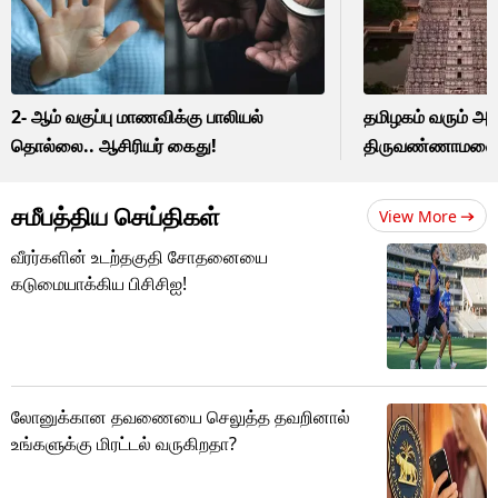
2- ஆம் வகுப்பு மாணவிக்கு பாலியல்
தமிழகம் வரும் அமி
தொல்லை.. ஆசிரியர் கைது!
திருவண்ணாமலையி
சமீபத்திய செய்திகள்
View More
வீரர்களின் உடற்தகுதி சோதனையை
கடுமையாக்கிய பிசிசிஐ!
லோனுக்கான தவணையை செலுத்த தவறினால்
உங்களுக்கு மிரட்டல் வருகிறதா?