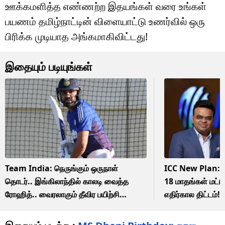
ஊக்கமளித்த எண்ணற்ற இதயங்கள் வரை உங்கள்
பயணம் தமிழ்நாட்டின் விளையாட்டு உணர்வில் ஒரு
பிரிக்க முடியாத அங்கமாகிவிட்டது!
இதையும் படியுங்கள்
Team India: நெருங்கும் ஒருநாள்
ICC New Plan: இ
தொடர்.. இங்கிலாந்தில் காலடி வைத்த
18 மாதங்கள் மட்டு
ரோஹித்.. வைரலாகும் தீவிர பயிற்சி
எதிர்கால திட்டம்!
வீடியோ!