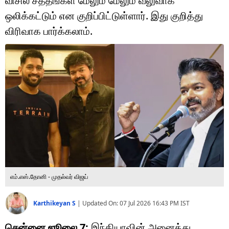
விசில் சத்தங்கள் மேலும் மேலும் வலுவாக
டெக்னாலஜி
ஒலிக்கட்டும் என குறிப்பிட்டுள்ளார். இது குறித்து
ஆன்மீகம்
விரிவாக பார்க்கலாம்.
வைரல்
ஹெஃல்த்
ஷார்ட் வீடியோஸ்
வலை கதைகள்
போட்டோ கேலரி
எம்.எஸ்.தோனி - முதல்வர் விஜய்
Karthikeyan S
|
Updated On:
07 Jul 2026 16:43 PM
IST
சென்னை ஜூலை 7:
இந்தியாவின் அனைத்து