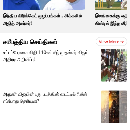
இந்திய கிரிக்கெட் குழப்பங்கள்.. சிக்கலில்
இலங்கைக்கு எதிர
அஜித் அகர்கர்!
லிஸ்டில் இந்த வீரர் 
சமீபத்திய செய்திகள்
View More
சட்டப்பேரவை விதி 110-ன் கீழ் முதல்வர் விஜய்
அதிரடி அறிவிப்பு!
அருண் விஜயின் புது படத்தின் டைட்டில் ரிலீஸ்
எப்போது தெரியுமா?