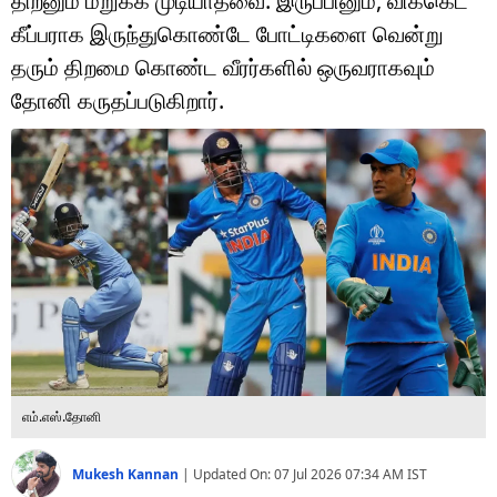
திறனும் மறுக்க முடியாதவை. இருப்பினும், விக்கெட்
டெக்னாலஜி
கீப்பராக இருந்துகொண்டே போட்டிகளை வென்று
ஆன்மீகம்
தரும் திறமை கொண்ட வீரர்களில் ஒருவராகவும்
தோனி கருதப்படுகிறார்.
வைரல்
ஹெஃல்த்
ஷார்ட் வீடியோஸ்
வலை கதைகள்
போட்டோ கேலரி
எம்.எஸ்.தோனி
Mukesh Kannan
|
Updated On:
07 Jul 2026 07:34 AM
IST