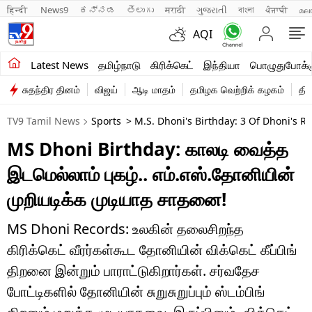
हिन्दी 
News9
ಕನ್ನಡ
తెలుగు
मराठी
ગુજરાતી
বাংলা
ਪੰਜਾਬੀ
മല
AQI
சமீபத்திய செய்திகள்
Latest News
தமிழ்நாடு
கிரிக்கெட்
இந்தியா
பொழுதுபோக்க
சுதந்திர தினம்
விஜய்
ஆடி மாதம்
தமிழக வெற்றிக் கழகம்
தி
தமிழ்நாடு
TV9 Tamil News
Sports
> M.S. Dhoni's Birthday: 3 Of Dhoni's Re
இந்தியா
MS Dhoni Birthday: காலடி வைத்த
உலகம்
இடமெல்லாம் புகழ்.. எம்.எஸ்.தோனியின்
விளையாட்டு
முறியடிக்க முடியாத சாதனை!
பொழுதுபோக்கு
MS Dhoni Records: உலகின் தலைசிறந்த
கிரிக்கெட் வீரர்கள்கூட தோனியின் விக்கெட் கீப்பிங்
லைஃப்ஸ்டைல்
திறனை இன்றும் பாராட்டுகிறார்கள். சர்வதேச
வணிகம்
போட்டிகளில் தோனியின் சுறுசுறுப்பும் ஸ்டம்பிங்