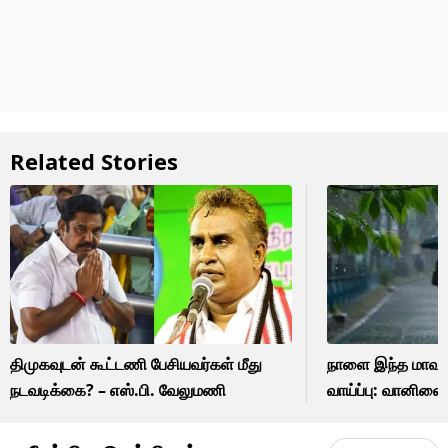
Related Stories
திமுகவுடன் கூட்டணி பேசியவர்கள் மீது
நாளை இந்த மாவட்
நடவடிக்கை? – எஸ்.பி. வேலுமணி
வாய்ப்பு: வானில