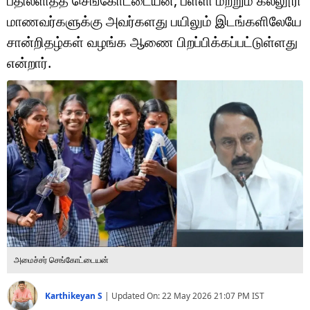
பதிலளித்த செங்கோட்டையன், பள்ளி மற்றும் கல்லூரி
டெக்னாலஜி
மாணவர்களுக்கு அவர்களது பயிலும் இடங்களிலேயே
ஆன்மீகம்
சான்றிதழ்கள் வழங்க ஆணை பிறப்பிக்கப்பட்டுள்ளது
என்றார்.
வைரல்
ஹெஃல்த்
ஷார்ட் வீடியோஸ்
வலை கதைகள்
போட்டோ கேலரி
அமைச்சர் செங்கோட்டையன்
Karthikeyan S
|
Updated On:
22 May 2026 21:07 PM
IST