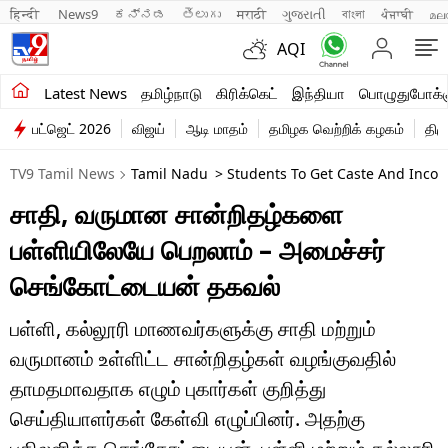
हिन्दी 
News9
ಕನ್ನಡ
తెలుగు
मराठी
ગુજરાતી
বাংলা
ਪੰਜਾਬੀ
മല
AQI
சமீபத்திய செய்திகள்
Latest News
தமிழ்நாடு
கிரிக்கெட்
இந்தியா
பொழுதுபோக்க
பட்ஜெட் 2026
விஜய்
ஆடி மாதம்
தமிழக வெற்றிக் கழகம்
திம
தமிழ்நாடு
TV9 Tamil News
Tamil Nadu
> Students To Get Caste And Income
இந்தியா
சாதி, வருமான சான்றிதழ்களை
உலகம்
பள்ளியிலேயே பெறலாம் – அமைச்சர்
விளையாட்டு
செங்கோட்டையன் தகவல்
பொழுதுபோக்கு
பள்ளி, கல்லூரி மாணவர்களுக்கு சாதி மற்றும்
வருமானம் உள்ளிட்ட சான்றிதழ்கள் வழங்குவதில்
லைஃப்ஸ்டைல்
தாமதமாவதாக எழும் புகார்கள் குறித்து
வணிகம்
செய்தியாளர்கள் கேள்வி எழுப்பினர். அதற்கு