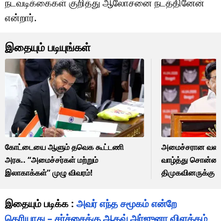
நடவடிக்கைகள் குறித்து ஆலோசனை நடத்தினேன்
என்றார்.
இதையும் படியுங்கள்
கோட்டையை ஆளும் தவெக கூட்டணி
அமைச்சரான வன்ன
அரசு.. “அமைச்சர்கள் மற்றும்
வாழ்த்து சொன்ன ம
இலாகாக்கள்” முழு விவரம்!
திமுகவினருக்கு 
வேண்டுகோள்!!
இதையும் படிக்க :
அவர் எந்த சமூகம் என்றே
தெரியாது – சர்ச்சைக்கு ஆதவ் அர்ஜுனா விளக்கம்