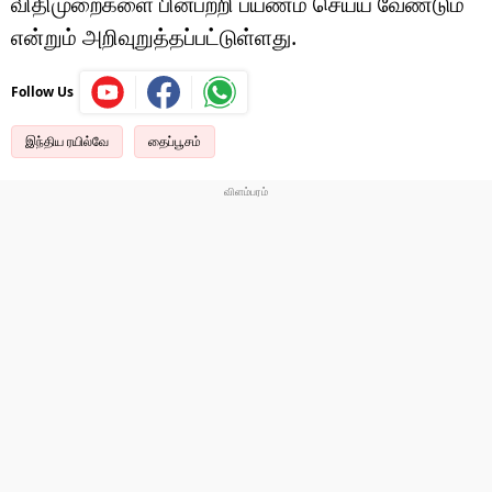
விதிமுறைகளை பின்பற்றி பயணம் செய்ய வேண்டும்
என்றும் அறிவுறுத்தப்பட்டுள்ளது.
Follow Us
இந்திய ரயில்வே
தைப்பூசம்