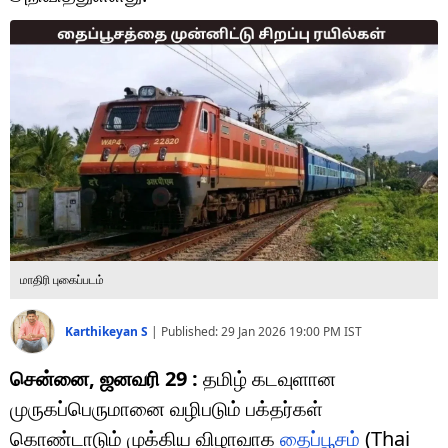
டெக்னாலஜி
ஆன்மீகம்
வைரல்
ஹெஃல்த்
ஷார்ட் வீடியோஸ்
வலை கதைகள்
மாதிரி புகைப்படம்
போட்டோ கேலரி
Karthikeyan S
|
Published:
29 Jan 2026 19:00 PM
IST
சென்னை, ஜனவரி 29 :
தமிழ் கடவுளான
முருகப்பெருமானை வழிபடும் பக்தர்கள்
கொண்டாடும் முக்கிய விழாவாக
தைப்பூசம்
(Thai