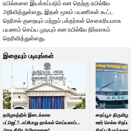
ரயில்களை இயக்கப்படும் என தெற்கு ரயில்வே
அறிவித்துள்ளது. இதன் மூலம் பயணிகள் கூட்ட
நெரிசல் குறையும் மற்றும் பக்தர்கள் சௌகரியமாக
பயணம் செய்ய முடியும் என ரயில்வே நிர்வாகம்
தெரிவித்துள்ளது.
இதையும் படியுங்கள்
தமிழகத்தில் இடைக்கால
தைப்பூச திருவிழ
பட்ஜெட்?..எப்போது தாக்கல் செய்யலாம்…
ஊர் செல்ல சிறப்ப
அரசு தீவிர ஆலோசனை!
சிறப்பு பேருந்துகள