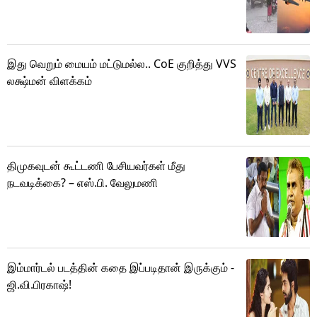
இது வெறும் மையம் மட்டுமல்ல.. CoE குறித்து VVS
லக்ஷ்மன் விளக்கம்
திமுகவுடன் கூட்டணி பேசியவர்கள் மீது
நடவடிக்கை? – எஸ்.பி. வேலுமணி
இம்மார்டல் படத்தின் கதை இப்படிதான் இருக்கும் -
ஜி.வி.பிரகாஷ்!