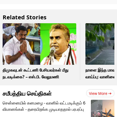
Related Stories
திமுகவுடன் கூட்டணி பேசியவர்கள் மீது
நாளை இந்த மாவட்
நடவடிக்கை? – எஸ்.பி. வேலுமணி
வாய்ப்பு: வானில
சமீபத்திய செய்திகள்
View More
சென்னையில் கனமழை - வானில் வட்டமடிக்கும் 6
விமானங்கள் - தரையிறங்க முடியாததால் பரபரப்பு