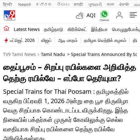
हिन्दी 
News9
ಕನ್ನಡ
తెలుగు
मराठी
ગુજરાતી
বাংলা
ਪੰਜਾਬੀ
മല
AQI
சமீபத்திய செய்திகள்
Latest News
தமிழ்நாடு
கிரிக்கெட்
இந்தியா
பொழுதுபோக்க
பட்ஜெட் 2026
விஜய்
ஆடி மாதம்
தமிழக வெற்றிக் கழகம்
திம
தமிழ்நாடு
TV9 Tamil News
Tamil Nadu
> Special Trains Announced By Sou
இந்தியா
தைப்பூசம் – சிறப்பு ரயில்களை அறிவித்த
உலகம்
தெற்கு ரயில்வே – எப்போ தெரியுமா?
விளையாட்டு
Special Trains for Thai Poosam : தமிழகத்தில்
பொழுதுபோக்கு
வருகிற பிப்ரவரி 1, 2026 அன்று தை பூச திருவிழா
வெகு சிறப்பாக கொண்டாடப்படவிருக்கிறது. இந்த
லைஃப்ஸ்டைல்
நிலையில் பக்தர்கள் முருகர் கோவிலுக்கு செல்ல
வணிகம்
வசதியாக சிறப்பு ரயில்களை தெற்கு ரயில்வே
அறிவித்துள்ளது.