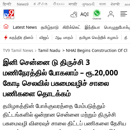
हिन्दी 
News9
ಕನ್ನಡ
తెలుగు
मराठी
ગુજરાતી
বাংলা
ਪੰਜਾਬੀ
മല
AQI
சமீபத்திய செய்திகள்
Latest News
தமிழ்நாடு
கிரிக்கெட்
இந்தியா
பொழுதுபோக்க
சுதந்திர தினம்
விஜய்
ஆடி மாதம்
தமிழக வெற்றிக் கழகம்
தி
தமிழ்நாடு
TV9 Tamil News
Tamil Nadu
> NHAI Begins Construction Of Che
இந்தியா
இனி சென்னை டு திருச்சி 3
உலகம்
மணிநேரத்தில் போகலாம் – ரூ.20,000
விளையாட்டு
கோடி செலவில் பசுமைவழிச் சாலை
பணிகளை தொடக்கம்
பொழுதுபோக்கு
லைஃப்ஸ்டைல்
தமிழகத்தின் போக்குவரத்தை மேம்படுத்தும்
திட்டங்களில் ஒன்றான சென்னை மற்றும் திருச்சி
வணிகம்
பசுமைவழி விரைவுச் சாலை திட்டப் பணிகளை தேசிய