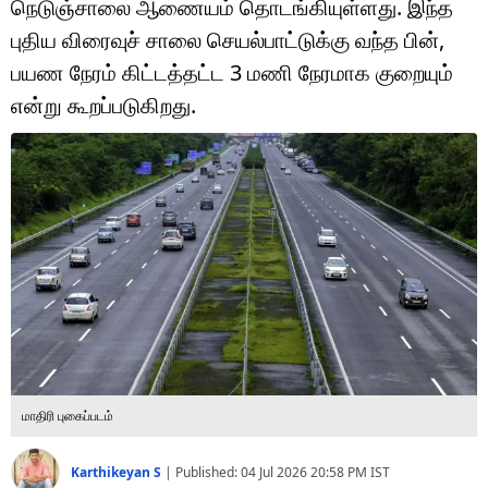
நெடுஞ்சாலை ஆணையம் தொடங்கியுள்ளது. இந்த
டெக்னாலஜி
புதிய விரைவுச் சாலை செயல்பாட்டுக்கு வந்த பின்,
ஆன்மீகம்
பயண நேரம் கிட்டத்தட்ட 3 மணி நேரமாக குறையும்
என்று கூறப்படுகிறது.
வைரல்
ஹெஃல்த்
ஷார்ட் வீடியோஸ்
வலை கதைகள்
போட்டோ கேலரி
மாதிரி புகைப்படம்
Karthikeyan S
|
Published:
04 Jul 2026 20:58 PM
IST