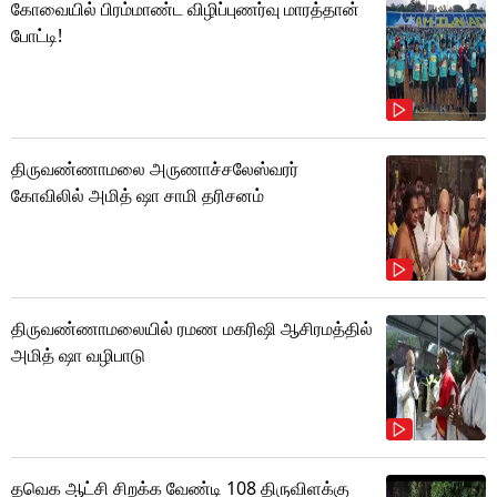
கோவையில் பிரம்மாண்ட விழிப்புணர்வு மாரத்தான்
போட்டி!
திருவண்ணாமலை அருணாச்சலேஸ்வரர்
கோவிலில் அமித் ஷா சாமி தரிசனம்
திருவண்ணாமலையில் ரமண மகரிஷி ஆசிரமத்தில்
அமித் ஷா வழிபாடு
தவெக ஆட்சி சிறக்க வேண்டி 108 திருவிளக்கு