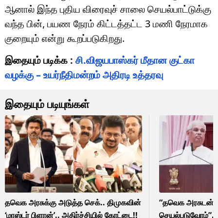
ஆனால் இந்த புதிய விரைவுச் சாலை செயல்பாட்டுக்கு
வந்த பின், பயண நேரம் கிட்டத்தட்ட 3 மணி நேரமாக
குறையும் என்று கூறப்படுகிறது.
இதையும் படிக்க :
சி.விஜயபாஸ்கர் மீதான குட்கா
வழக்கு – உயர்நீதிமன்றம் அதிரடி உத்தரவு
இதையும் படியுங்கள்
தவெக அரசுக்கு அடுத்த செக்.. திமுகவின்
“தவெக அரசுடன்
‘மாஸ்டர் பிளான்’.. அதிர்ச்சியில் கோட்டை!!
செயல்படுவோம்”..