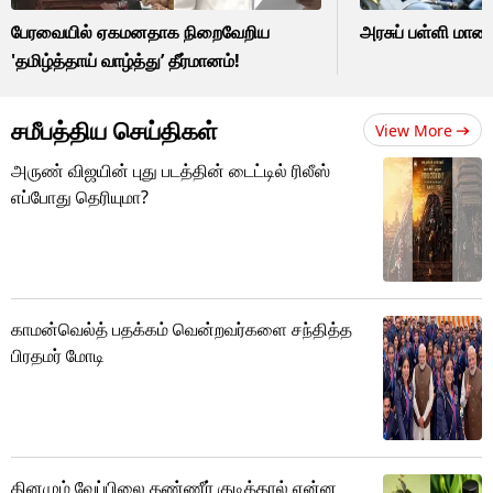
பேரவையில் ஏகமனதாக நிறைவேறிய
அரசுப் பள்ளி மாணவ
'தமிழ்த்தாய் வாழ்த்து’ தீர்மானம்!
சமீபத்திய செய்திகள்
View More
அருண் விஜயின் புது படத்தின் டைட்டில் ரிலீஸ்
எப்போது தெரியுமா?
காமன்வெல்த் பதக்கம் வென்றவர்களை சந்தித்த
பிரதமர் மோடி
தினமும் வேப்பிலை தண்ணீர் குடித்தால் என்ன