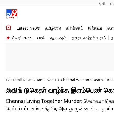
हिन्दी 
N
சமீபத்திய செய்திகள்
உலகம்
Latest News
தமிழ்நாடு
கிரிக்கெட்
இந்தியா
பொழ
தமிழ்நாடு
விளையாட்டு
பட்ஜெட் 2026
விஜய்
ஆடி மாதம்
தமிழக வெற்றிக் கழகம்
த
இந்தியா
பொழுதுபோக்கு
TV9 Tamil News
Tamil Nadu
> Chennai Woman's Death Turns M
லிவிங் டுகெதர் வாழ்ந்த இளம்பெண் கொ
Chennai Living Together Murder: சென்னை கொடுங
செய்யப்பட்ட சம்பவத்தில், அவரது முன்னாள் காதலர் 