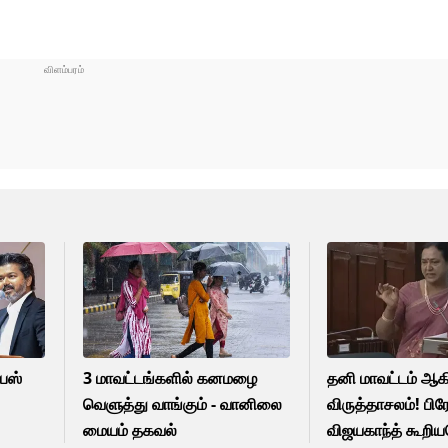
பஸ்
3 மாவட்டங்களில் கனமழை
தனி மாவட்டம் ஆக
வெளுத்து வாங்கும் - வானிலை
விருத்தாசலம்! பி
மையம் தகவல்
விஜயகாந்த் கூறி