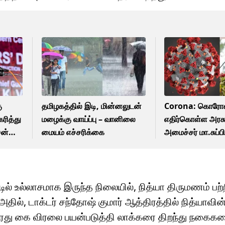
ு
தமிழகத்தில் இடி, மின்னலுடன்
Corona: கொர
ரித்து
மழைக்கு வாய்ப்பு – வானிலை
எதிர்கொள்ள அரசு 
சன்
மையம் எச்சரிக்கை
அமைச்சர் மா.சுப்
பேச்சு!
்டில் உல்லாசமாக இருந்த நிலையில், நித்யா திருமணம் பற்
தில், டாக்டர் சந்தோஷ் குமார் ஆத்திரத்தில் நித்யாவின
வரது கை விரலை பயன்படுத்தி லாக்கரை திறந்து நகைக