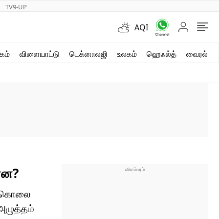
TV9-UP
AQI
ஷார்ட் வீடியோஸ்
கம்
விளையாட்டு
டெக்னாலஜி
உலகம்
ஹெஃல்த்
வைரல்
வலை கதைகள்
போட்டோ கேலரி
ன்ன?
யா கொலை
அழுத்தம்