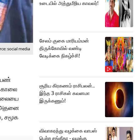
உடையில் அத்துமீறிய காவலர்!
சேலம் குகை மாரியம்மன்
திருக்கோவில் வண்டி
ce: social media
வேடிக்கை நிகழ்ச்சி!
பெண்
சூரிய கிரகணம் ராசிபலன்..
் கொலை
இந்த 3 ராசிகள் கவனமா
் தலையை
இருக்கணும்!
, அதனை
், சமூக
விவாகரத்து வழக்கை வாபஸ்
பெற்ற சங்கீதா - வழக்கு