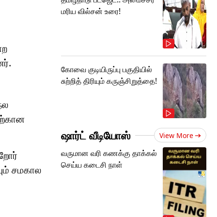
மரிய வில்சன் உரை!
்ற
ர்.
கோவை குடியிருப்பு பகுதியில்
சுற்றித் திரியும் கருஞ்சிறுத்தை!
நல
தற்கான
ஷார்ட் வீடியோஸ்
View More
வருமான வரி கணக்கு தாக்கல்
றோர்
செய்ய கடைசி நாள்
ும் சமகால