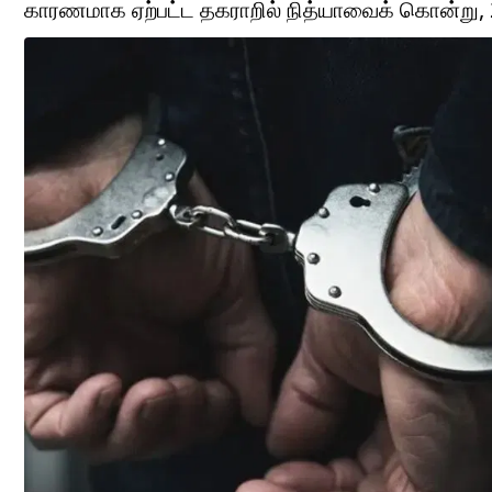
காரணமாக ஏற்பட்ட தகராறில் நித்யாவைக் கொன்று,