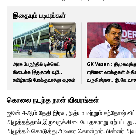
இதையும் படியுங்கள்
அரசு பேருந்தில் டிக்கெட்
GK Vasan : திமுகவுக்க
கிடைக்க இதுதான் வழி..
எதிரான வாக்குகள் அதிக
தமிழ்நாடு போக்குவரத்து கழகம்
வருகின்றன.. ஜி.கே.வா
கருத்து!
கொலை நடந்த நாள் விவரங்கள்
ஜூன் 4-ஆம் தேதி இரவு, நித்யா மற்றும் சந்தோஷ் வீட
அழுத்தத்தால் இருவருக்கிடையே தகராறு ஏற்பட்டது. அ
அழுத்தம் கொடுத்து அவரை கொன்றார். பின்னர் அ