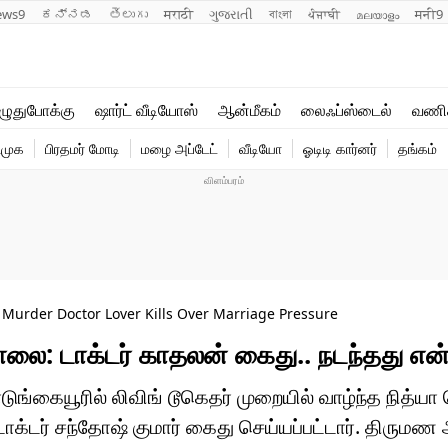
ews9
ಕನ್ನಡ
తెలుగు
मराठी
ગુજરાતી
বাংলা
ਪੰਜਾਬੀ
മലയാളം
मनी9
லைஃப்ஸ்டைல்
ஆன்மீகம்
ுதுபோக்கு
ஷார்ட் வீடியோஸ்
ஆன்மீகம்
லைஃப்ஸ்டைல்
வணி
வணிகம்
வைரல்
ிமுக
பிரதமர் மோடி
மழை அப்டேட்
வீடியோ
ஓடிடி கார்னர்
தங்கம்
டெக்னாலஜி
ஹெஃல்த்
urder Doctor Lover Kills Over Marriage Pressure
லை: டாக்டர் காதலன் கைது.. நடந்தது எ
்கையூரில் லிவிங் டூகெதர் முறையில் வாழ்ந்த நித்
டாக்டர் சந்தோஷ் குமார் கைது செய்யப்பட்டார். திருமண 