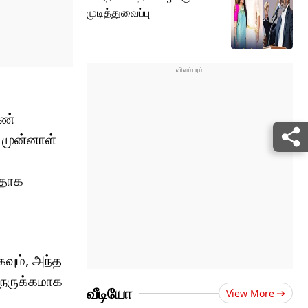
முடித்துவைப்பு
ெண்
 முன்னாள்
றதாக
வும், அந்த
நெருக்கமாக
வீடியோ
View More