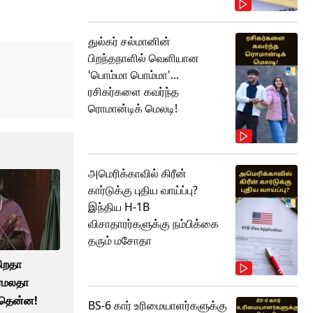
துல்கர் சல்மானின்
பிறந்தநாளில் வெளியான
'பொம்மா பொம்மா'...
ரசிகர்களை கவர்ந்த
ரொமான்டிக் மெலடி!
அமெரிக்காவில் கிரீன்
கார்டுக்கு புதிய வாய்ப்பு?
இந்திய H-1B
விசாதாரர்களுக்கு நம்பிக்கை
தரும் மசோதா
ிறதா
ரேமலதா
யதென்ன!
BS-6 கார் உரிமையாளர்களுக்கு