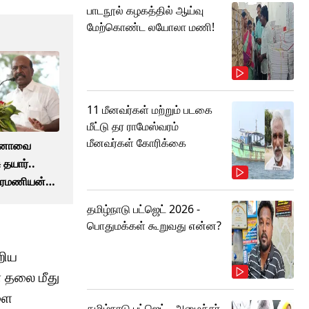
பாடநூல் கழகத்தில் ஆய்வு
மேற்கொண்ட லயோலா மணி!
11 மீனவர்கள் மற்றும் படகை
மீட்டு தர ராமேஸ்வரம்
மீனவர்கள் கோரிக்கை
ோனாவை
தயார்..
பிரமணியன்
தமிழ்நாடு பட்ஜெட் 2026 -
பொதுமக்கள் கூறுவது என்ன?
றிய
் தலை மீது
ளை
தமிழ்நாடு பட்ஜெட்.. அமைச்சர்