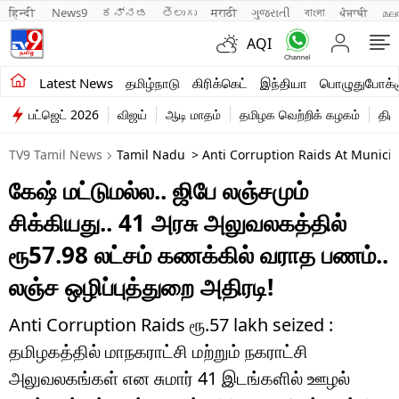
हिन्दी 
News9
ಕನ್ನಡ
తెలుగు
मराठी
ગુજરાતી
বাংলা
ਪੰਜਾਬੀ
മല
AQI
சமீபத்திய செய்திகள்
Latest News
தமிழ்நாடு
கிரிக்கெட்
இந்தியா
பொழுதுபோக்க
பட்ஜெட் 2026
விஜய்
ஆடி மாதம்
தமிழக வெற்றிக் கழகம்
திம
தமிழ்நாடு
TV9 Tamil News
Tamil Nadu
> Anti Corruption Raids At Municip
இந்தியா
கேஷ் மட்டுமல்ல.. ஜிபே லஞ்சமும்
உலகம்
சிக்கியது.. 41 அரசு அலுவலகத்தில்
விளையாட்டு
ரூ57.98 லட்சம் கணக்கில் வராத பணம்..
லஞ்ச ஒழிப்புத்துறை அதிரடி!
பொழுதுபோக்கு
லைஃப்ஸ்டைல்
Anti Corruption Raids ரூ.57 lakh seized :
தமிழகத்தில் மாநகராட்சி மற்றும் நகராட்சி
வணிகம்
அலுவலகங்கள் என சுமார் 41 இடங்களில் ஊழல்