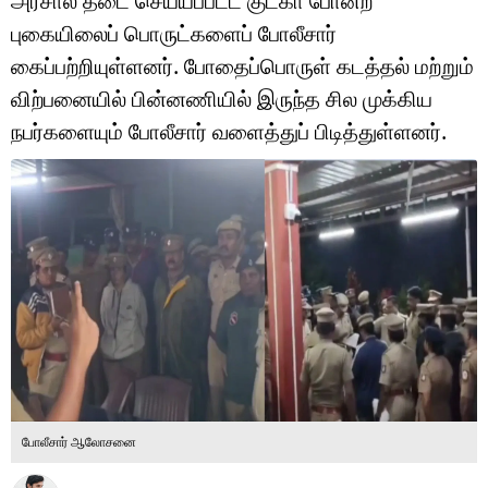
அரசால் தடை செய்யப்பட்ட குட்கா போன்ற
டெக்னாலஜி
புகையிலைப் பொருட்களைப் போலீசார்
ஆன்மீகம்
கைப்பற்றியுள்ளனர். போதைப்பொருள் கடத்தல் மற்றும்
விற்பனையில் பின்னணியில் இருந்த சில முக்கிய
வைரல்
நபர்களையும் போலீசார் வளைத்துப் பிடித்துள்ளனர்.
ஹெஃல்த்
ஷார்ட் வீடியோஸ்
வலை கதைகள்
போட்டோ கேலரி
போலீசார் ஆலோசனை