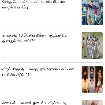
மேற்கு தொடர்ச்சி மாவட்டங்களில் மிதமான
மழைக்கு வாய்ப்பு
காயத்தில் 13 இந்திய வீரர்கள்! குழப்பத்தில்
திணறும் கில்-காம்பீர்!
விஜய் சேதுபதி - பாலாஜி தரணீதரனின் கூட்டணி
பட ரிலீஸ் அப்டேட்!
கணவன் - மனைவி இடையே பகிரக் கூடாத