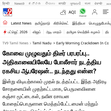
हिन्दी 
News9
ಕನ್ನಡ
తెలుగు
मराठी
ગુજરાતી
বাংলা
ਪੰਜਾਬੀ
മല
AQI
சமீபத்திய செய்திகள்
Latest News
தமிழ்நாடு
கிரிக்கெட்
இந்தியா
பொழுதுபோக்க
பட்ஜெட் 2026
விஜய்
ஆடி மாதம்
தமிழக வெற்றிக் கழகம்
திம
தமிழ்நாடு
TV9 Tamil News
Tamil Nadu
> Early Morning Crackdown In Coimb
இந்தியா
கோவை முழுவதும் திடீர் பரபரப்பு..
உலகம்
அதிகாலையிலேயே போலீசார் நடத்திய
விளையாட்டு
ரகசிய ஆபரேஷன்.. நடந்தது என்ன?
பொழுதுபோக்கு
இன்று விடியற்காலம் முதல் நடத்தப்பட்ட இந்த அதிரடி
சோதனையின் முதற்கட்டமாக, பெருமளவிலான
லைஃப்ஸ்டைல்
கஞ்சா மூட்டைகள், நவீன ரசாயன
வணிகம்
போதைப்பொருளான மெத்தம்பேட்டமைன் மற்றும்