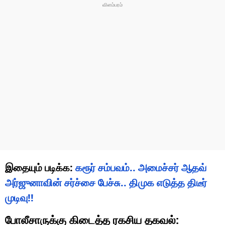
இதையும் படிக்க:
கரூர் சம்பவம்.. அமைச்சர் ஆதவ்
அர்ஜுனாவின் சர்ச்சை பேச்சு.. திமுக எடுத்த திடீர்
முடிவு!!
போலீசாருக்கு கிடைத்த ரகசிய தகவல்: