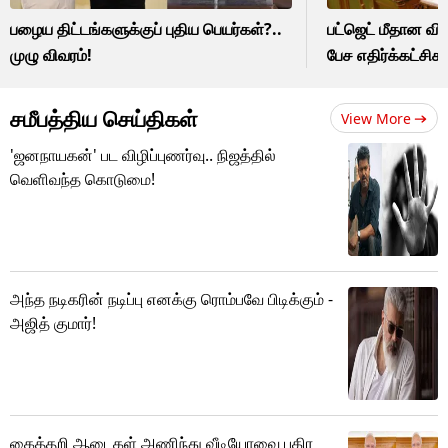
பழைய திட்டங்களுக்குப் புதிய பெயர்கள்?..
பட்ஜெட் மீதான வ
முழு விவரம்!
பேச எதிர்க்கட்சிகள
சமீபத்திய செய்திகள்
View More
'ஜனநாயகன்' பட விழிப்புணர்வு.. நிஜத்தில்
வெளிவந்த கொடுமை!
அந்த நடிகரின் நடிப்பு எனக்கு ரொம்பவே பிடிக்கும் -
அஜித் குமார்!
கைத்தறி ஆடைகள் அணிந்து வீடியோவை பகிர