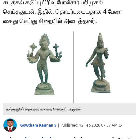
கடத்தல் தடுப்பு பிரிவு போலீசார் பறிமுதல்
டெக்னாலஜி
செய்ததுடன், இதில், தொடர்புடையதாக 4 பேரை
ஆன்மீகம்
கைது செய்து சிறையில் அடைத்தனர்.
வைரல்
ஹெஃல்த்
ஷார்ட் வீடியோஸ்
வலை கதைகள்
போட்டோ கேலரி
தஞ்சாவூரில் விஜயநகர காலத்த சிலைகள் பறிமுதல்
Gowtham Kannan S
|
Published:
12 Feb 2026 07:57 AM
IST