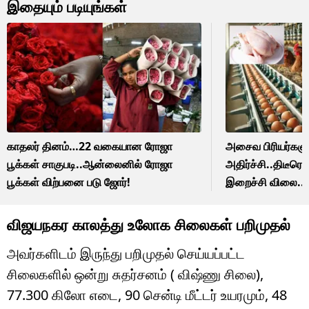
இதையும் படியுங்கள்
காதலர் தினம்…22 வகையான ரோஜா
அசைவ பிரியர்களு
பூக்கள் சாகுபடி..ஆன்லைனில் ரோஜா
அதிர்ச்சி..திடீர
பூக்கள் விற்பனை படு ஜோர்!
இறைச்சி விலை..பி
அதிர்ச்சி காரணம்
விஜயநகர காலத்து உலோக சிலைகள் பறிமுதல்
அவர்களிடம் இருந்து பறிமுதல் செய்யப்பட்ட
சிலைகளில் ஒன்று சுதர்சனம் ( விஷ்ணு சிலை),
77.300 கிலோ எடை, 90 சென்டி மீட்டர் உயரமும், 48