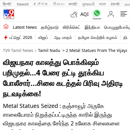
हिन्दी 
News9
ಕನ್ನಡ
తెలుగు
मराठी
ગુજરાતી
বাংলা
ਪੰਜਾਬੀ
മല
AQI
சமீபத்திய செய்திகள்
Latest News
தமிழ்நாடு
கிரிக்கெட்
இந்தியா
பொழுதுபோக்க
பட்ஜெட் 2026
விஜய்
ஆடி மாதம்
தமிழக வெற்றிக் கழகம்
திம
தமிழ்நாடு
TV9 Tamil News
Tamil Nadu
> 2 Metal Statues From The Vijaya
இந்தியா
விஜயநகர காலத்து பொக்கிஷம்
உலகம்
பறிமுதல்…4 பேரை தட்டி தூக்கிய
விளையாட்டு
போலீசார்…சிலை கடத்தல் பிரிவு அதிரடி
நடவடிக்கை!
பொழுதுபோக்கு
லைஃப்ஸ்டைல்
Metal Statues Seized : தஞ்சாவூர் அருகே
சாலையோரம் நிறுத்தப்பட்டிருந்த காரில் இருந்து
வணிகம்
விஜயநகர காலத்தை சேர்ந்த 2 உலோக சிலைகளை